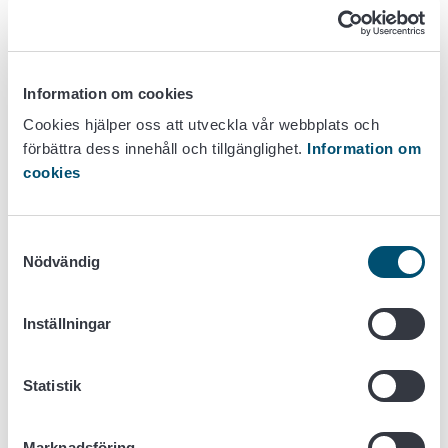
handeln på den inre marknaden rör sig produkter mellan
länder fritt – men det finns undantag!
Läs mer på de produktspecifika sidorna:
Information om cookies
Livsmeded
Cookies hjälper oss att utveckla vår webbplats och
Djur
förbättra dess innehåll och tillgänglighet.
Information om
Animaliska biprodukter
cookies
Växter
Gödselfabrikat
Samtyckesval
Ekoprodukter
Nödvändig
Trävaror och träemballage (på finska)
Foder
Inställningar
Statistik
Marknadsföring