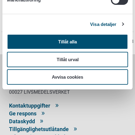
Visa detaljer
Sidan har senast uppdaterats 19.12.2023
Tillåt alla
Tillåt urval
LIVSMEDELSVERKET
Avvisa cookies
PB 100
00027 LIVSMEDELSVERKET
Kontaktuppgifter
Ge respons
Dataskydd
Tillgänglighetsutlåtande