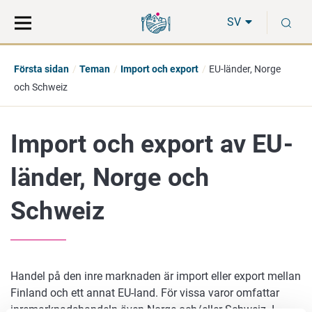
Gå
Sök
S
direkt
på
SV
till
hela
innehåll
webbplatsen
Första sidan
Teman
Import och export
EU-länder, Norge
och Schweiz
Import och export av EU-
länder, Norge och
Schweiz
Handel på den inre marknaden är import eller export mellan
Finland och ett annat EU-land. För vissa varor omfattar
inremarknadshandeln även Norge och/eller Schweiz. I