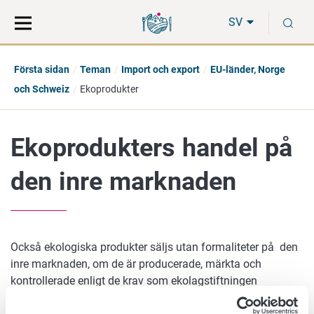
Gå
Sök
S
direkt
på
SV
till
hela
innehåll
webbplatsen
Första sidan
Teman
Import och export
EU-länder, Norge
och Schweiz
Ekoprodukter
Ekoprodukters handel på
den inre marknaden
Också ekologiska produkter säljs utan formaliteter på den
inre marknaden, om de är producerade, märkta och
kontrollerade enligt de krav som ekolagstiftningen
förutsätter.