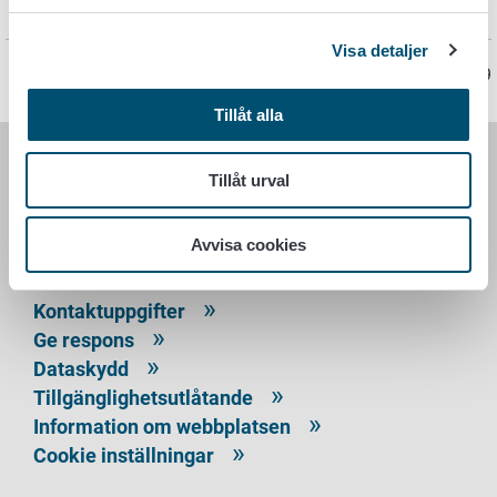
Export av ekoprodukter utanför EU
Visa detaljer
Sidan har senast uppdaterats 1.2.2019
Tillåt alla
Tillåt urval
LIVSMEDELSVERKET
PB 100
Avvisa cookies
00027 LIVSMEDELSVERKET
Kontaktuppgifter
Ge respons
Dataskydd
Tillgänglighetsutlåtande
Information om webbplatsen
Cookie inställningar