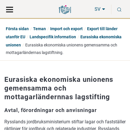
Gå
Sök
S
direkt
på
SV
till
hela
innehåll
webbplatsen
Första sidan
Teman
Import och export
Export till länder
utanför EU
Landspecifik information
Eurasiska ekonomiska
unionen
Eurasiska ekonomiska unionens gemensamma och
mottagarländernas lagstiftning.
Eurasiska ekonomiska unionens
gemensamma och
mottagarländernnas lagstifting
Avtal, förordningar och anvisningar
Rysslands jordbruksministerium stiftar lagar och fastställer
riktlinjer för jordbruk och relaterade industrier. Rysslands