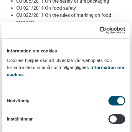
CU 005/2011 On the safety of the packaging
CU 021/2011 On food safety
CU 022/2011 On the rules of marking on food
products
CU 023/2011 For juice products from fruits and
vegetables
CU 024/2011 For products obtained from animal and
vegetable fats and oils
Information om cookies
CU 027/2012 On dietetic foods, including dietary
Cookies hjälper oss att utveckla vår webbplats och
foods for special medical purposes
förbättra dess innehåll och tillgänglighet.
Information om
CU 029/2012 On the safety of food additives,
cookies
flavorings and processing aids
EaEU 033/2013 On safety of milk and dairy products
EaEU 034/2013 On safety of meat and meat
Samtyckesval
products
Nödvändig
EaEU 040/2016 On safety of fish and fishery
products
Inställningar
EaEU 044/2017 On the safety of packaged drinking
water, including natural mineral water