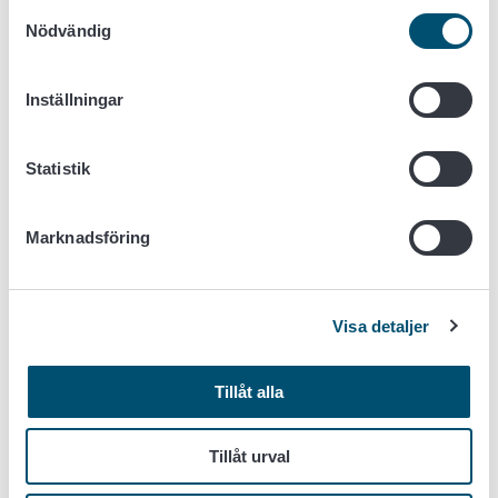
Samtyckesval
Nödvändig
Mariela Marinova-Todorova (Livsmedelsverket)
Juha Tuomola (Livsmedelsverket)
Salla Hannunen (Livsmedelsverket)
Inställningar
Johanna Boberg (SLU)
Niklas Björklund (SLU)
Micael Wendell (VKM)
Statistik
Daniel Flø (VKM)
Camille Picard (EPPO)
Marknadsföring
Projektperiod
2020 - 2022
Visa detaljer
Finansiering
Tillåt alla
Jord- och Skogsbruksministeriet, Livsmedelsverket, SLU,
VKM och EPPO.
Tillåt urval