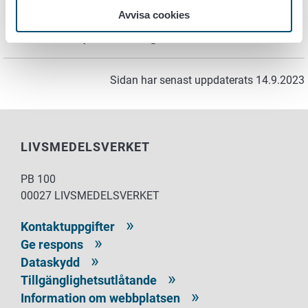
Vidare information
Avvisa cookies
Juha Tuomola juha.tuomola@ruokavirasto.fi
Sidan har senast uppdaterats 14.9.2023
LIVSMEDELSVERKET
PB 100
00027 LIVSMEDELSVERKET
Kontaktuppgifter
Ge respons
Dataskydd
Tillgänglighetsutlåtande
Information om webbplatsen