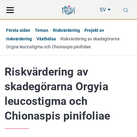
Gå
Sök
S
direkt
på
SV
till
hela
innehåll
webbplatsen
Första sidan
Teman
Riskvärdering
Projekt av
riskvärdering
Växthälsa
Riskvärdering av skadegörarna
Orgyia leucostigma och Chionaspis pinifoliae
Riskvärdering av
skadegörarna Orgyia
leucostigma och
Chionaspis pinifoliae