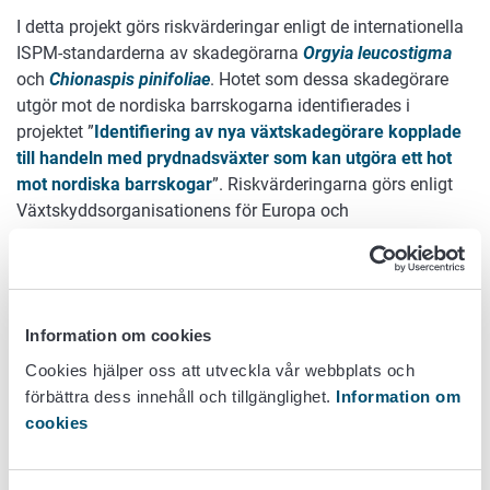
I detta projekt görs riskvärderingar enligt de internationella
ISPM-standarderna av skadegörarna
Orgyia leucostigma
och
Chionaspis pinifoliae
. Hotet som dessa skadegörare
utgör mot de nordiska barrskogarna identifierades i
projektet ”
Identifiering av nya växtskadegörare kopplade
till handeln med prydnadsväxter som kan utgöra ett hot
mot nordiska barrskogar
”. Riskvärderingarna görs enligt
Växtskyddsorganisationens för Europa och
Medelhavsområdet (EPPO) anvisning om snabb
riskvärdering så, att man utgående från värderingarna vid
behov kan föreslå ändringar i EU:s lagstiftning om
växthälsa. Riskvärderingarna offentliggörs som EPPO:s
Information om cookies
riskvärderingar. Projektet genomförs som ett samarbete
mellan Livsmedelsverket, Sveriges lantbruksuniversitet
Cookies hjälper oss att utveckla vår webbplats och
(SLU), norska Vetenskapskommittén för mat och miljö
förbättra dess innehåll och tillgänglighet.
Information om
(VKM) och EPPO.
cookies
Projektgrupp