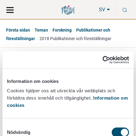
Gå
Sök
S
direkt
på
SV
till
hela
innehåll
webbplatsen
Första sidan
Teman
Forskning
Publikationer och
föreställningar
2018 Publikationer och föreställningar
Publikationer och
föreställningar 2018
Information om cookies
Cookies hjälper oss att utveckla vår webbplats och
förbättra dess innehåll och tillgänglighet.
Information om
cookies
Vetenskapliga artiklar
Mötessammandrag
Andra publikationer
Samtyckesval
Föreställningar
Nödvändig