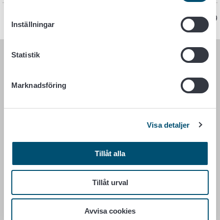
Sidan har senast uppdaterats 17.2.2019
Inställningar
Statistik
LIVSMEDELSVERKET
Marknadsföring
PB 100
00027 LIVSMEDELSVERKET
Kontaktuppgifter
Visa detaljer
Ge respons
Dataskydd
Tillåt alla
Tillgänglighetsutlåtande
Information om webbplatsen
Tillåt urval
Cookie inställningar
Avvisa cookies