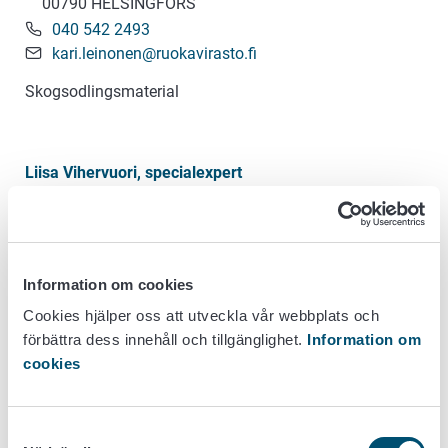
00790 HELSINGFORS
040 542 2493
kari.leinonen@ruokavirasto.fi
Skogsodlingsmaterial
Liisa Vihervuori, specialexpert
040 057 1060
liisa.vihervuori@ruokavirasto.fi
Skogsodlingsmaterial, Övervakning av växthälsa;
Information om cookies
träproduktion, import och export av timmer
Cookies hjälper oss att utveckla vår webbplats och
förbättra dess innehåll och tillgänglighet.
Information om
cookies
Vuokko Leinonen, överinspektör
+358 40 845 2384
vuokko.leinonen@ruokavirasto.fi
Samtyckesval