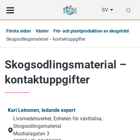
Gå
Sök
S
direkt
på
SV
till
hela
innehåll
webbplatsen
Första sidan
Växter
Frö- och plantproduktion av skogsträd
Skogsodlingsmaterial – kontaktuppgifter
Skogsodlingsmaterial –
kontaktuppgifter
Kari Leinonen, ledande expert
Livsmedelsverket, Enheten för växthälsa,
Skogsodlingsmaterial
Mustialagatan 3