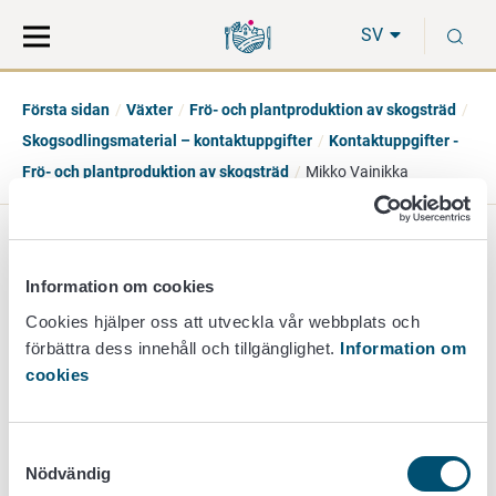
Gå
Sök
S
direkt
på
SV
till
hela
innehåll
webbplatsen
Första sidan
Växter
Frö- och plantproduktion av skogsträd
Skogsodlingsmaterial – kontaktuppgifter
Kontaktuppgifter -
Frö- och plantproduktion av skogsträd
Mikko Vainikka
Mikko Vainikka
Information om cookies
inspektör
Cookies hjälper oss att utveckla vår webbplats och
förbättra dess innehåll och tillgänglighet.
Information om
+358 40 575 1467
cookies
mikko.vainikka@ruokavirasto.fi
Övervakning av växthälsa (Villmanstrand).
Samtyckesval
Nödvändig