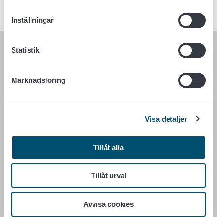
Inställningar
Statistik
LIVSMEDELSVERKET
PB 100
Marknadsföring
00027 LIVSMEDELSVERKET
Kontaktuppgifter
Visa detaljer
Ge respons
Dataskydd
Tillåt alla
Tillgänglighetsutlåtande
Information om webbplatsen
Cookie inställningar
Tillåt urval
Avvisa cookies