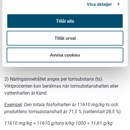
Visa detaljer
1) Näringsinnehållet anges per färskvikt, t.ex. i kg/ton eller
g/kg.
Tillåt alla
kg/ton / 10 = kg/100 kg = viktprocent
Exempel
:
Den totala fosforhalten (PKOK) är 8,3 kg/ton
Tillåt urval
Den totala fosforhalten = 8,3 kg/ton / 10 = 0,83 kg/100 kg =
Avvisa cookies
0,83 vikt-%
2) Näringsinnehållet anges per torrsubstans (ts).
Viktprocenten kan beräknas när torrsubstanshalten eller
vattenhalten är känd.
Exempel
:
Den totala fosforhalten är 11610 mg/kg ts och
produktens torrsubstanshalt är 71,5 % (vattenhalt 28,5 %).
11610 mg/kg = 11610 g/tony k/kg 1000 = 11,61 g/kg