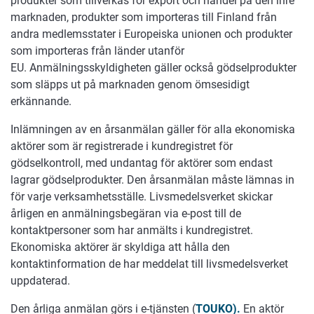
produkter som tillverkas för export och handel på den inre
marknaden, produkter som importeras till Finland från
andra medlemsstater i Europeiska unionen och produkter
som importeras från länder utanför
EU. Anmälningsskyldigheten gäller också gödselprodukter
som släpps ut på marknaden genom ömsesidigt
erkännande.
Inlämningen av en årsanmälan gäller för alla ekonomiska
aktörer som är registrerade i kundregistret för
gödselkontroll, med undantag för aktörer som endast
lagrar gödselprodukter. Den årsanmälan måste lämnas in
för varje verksamhetsställe. Livsmedelsverket skickar
årligen en anmälningsbegäran via e-post till de
kontaktpersoner som har anmälts i kundregistret.
Ekonomiska aktörer är skyldiga att hålla den
kontaktinformation de har meddelat till livsmedelsverket
uppdaterad.
Den årliga anmälan görs i e-tjänsten (
TOUKO).
En aktör