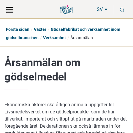
Gå
Sök
S
direkt
på
SV
till
hela
innehåll
webbplatsen
Första sidan
Växter
Gödselfabrikat och verksamhet inom
gödselbranschen
Verksamhet
Årsanmälan
Årsanmälan om
gödselmedel
Ekonomiska aktörer ska årligen anmäla uppgifter till
Livsmedelsverket om de gödselprodukter som de har
tillverkat, importerat och släppt ut på marknaden under det
föregående året. Deklarationen ska också lämnas in för