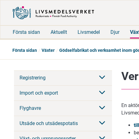
Första sidan
Aktuellt
Livsmedel
Djur
Väx
Första sidan
Växter
Gödselfabrikat och verksamhet inom gö
Ve
Registrering
Import och export
En aktör
Flyghavre
Livsmed
Utsäde och utsädespotatis
ti
be
Växt- och ursprungssorter