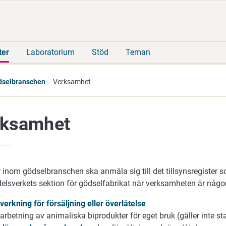
Gå
Sök
direkt
på
till
hela
innehåll
webbplatsen
ter
Laboratorium
Stöd
Teman
dselbranschen
Verksamhet
rksamhet
 inom gödselbranschen ska anmäla sig till det tillsynsregister 
elsverkets sektion för gödselfabrikat när verksamheten är någon
llverkning för försäljning eller överlåtelse
arbetning av animaliska biprodukter för eget bruk (gäller inte sta