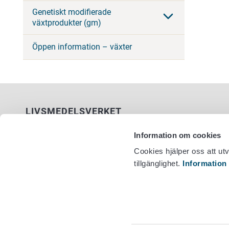
Genetiskt modifierade
växtprodukter (gm)
Öppen information – växter
LIVSMEDELSVERKET
PB 100
Information om cookies
00027 LIVSMEDELSVERKET
Cookies hjälper oss att ut
tillgänglighet.
Information
Kontaktuppgifter
Växel +358
Ge respons
Dataskydd
Tillgänglighetsutlåtande
Information om webbplatsen