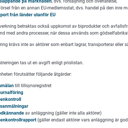
släppande på marknaden
, dvs. försäljning och överlåtelse,
försel från en annan EU-medlemsstat, dvs. handel på den inre
port från länder utanför EU
verkning betraktas också uppkomst av biprodukter och avfallsfra
nd med andra processer, när dessa används som gödselfabrikat
ring krävs inte av aktörer som enbart lagrar, transporterar eller s
streringen tas ut en avgift enligt prislistan.
heten förutsätter följande åtgärder:
nmälan
till tillsynsregistret
urnalföring
enkontroll
sanmälningar
odkännande
av anläggning (gäller inte alla aktörer)
enkontrollrapport
(gäller endast aktörer vars anläggning är go