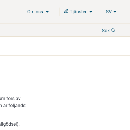
Om oss
Tjänster
SV
Sök
Sök
som förs av
 är följande:
llgödsel),