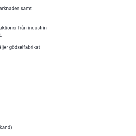
 marknaden samt
ktioner från industrin
.
äljer gödselfabrikat
dkänd)