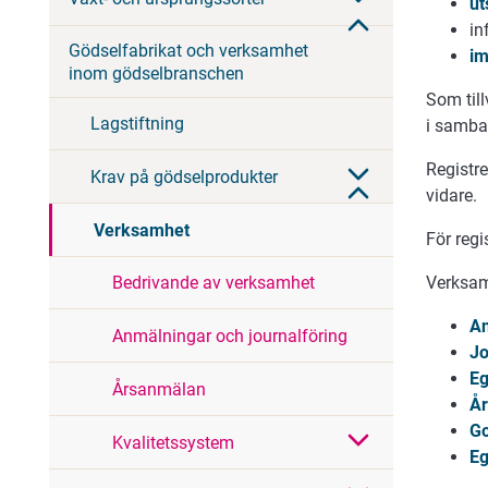
ut
in
Gödselfabrikat och verksamhet
im
inom gödselbranschen
Som till
Lagstiftning
i samba
Registre
Krav på gödselprodukter
vidare.
Verksamhet
För regi
Bedrivande av verksamhet
Verksam
A
Anmälningar och journalföring
Jo
Eg
Årsanmälan
År
G
Kvalitetssystem
Eg