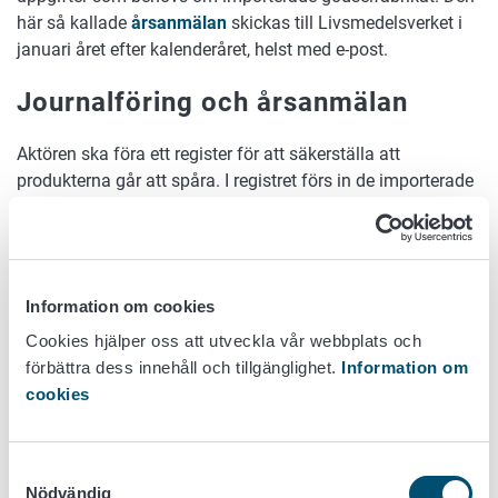
här så kallade
årsanmälan
skickas till Livsmedelsverket i
januari året efter kalenderåret, helst med e-post.
Journalföring och årsanmälan
Aktören ska föra ett register för att säkerställa att
produkterna går att spåra. I registret förs in de importerade
mängderna gödselfabrikat och råvaror till dem.
Aktören ska en gång om året lämna Livsmedelsverket de
uppgifter som behövs om importerade gödselfabrikat. Den
här så kallade årsanmälan skickas till Livsmedelsverket i
Information om cookies
januari året efter kalenderåret, helst med e-post.
Cookies hjälper oss att utveckla vår webbplats och
Årsanmälningsblanketterna finns att få på
förbättra dess innehåll och tillgänglighet.
Information om
Livsmedelsverkets webbplats.
cookies
Förhandsanmälan om import
Samtyckesval
En
förhandsanmälan
om import av ett gödselfabrikat ska
Nödvändig