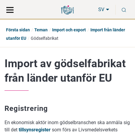
Gå
Sök
S
direkt
på
SV
till
hela
innehåll
webbplatsen
Första sidan
Teman
Import och export
Import från länder
utanför EU
Gödselfabrikat
Import av gödselfabrikat
från länder utanför EU
Registrering
En ekonomisk aktör inom gödselbranschen ska anmäla sig
till det
tillsynsregister
som förs av Livsmedelsverkets