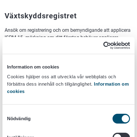
Växtskyddsregistret
Ansök om registrering och om bemyndigande att applicera
ISPM 15 -märkning om ditt företag behöver applicera
märket på träemballage.
Läs mer här om hur ISPM 15 -
märkningen används.
Avgifter
Information om cookies
Cookies hjälper oss att utveckla vår webbplats och
För registreringen uppbärs en avgift och dessutom uppbärs
förbättra dess innehåll och tillgänglighet.
Information om
en årlig grundavgift för att vara registrerad.
cookies
Se närmare på avgifter i samband med
registreringen
Samtyckesval
Andra avgifter gällande växtinspektionen i prislistan
Nödvändig
Se hur du registrerar eller