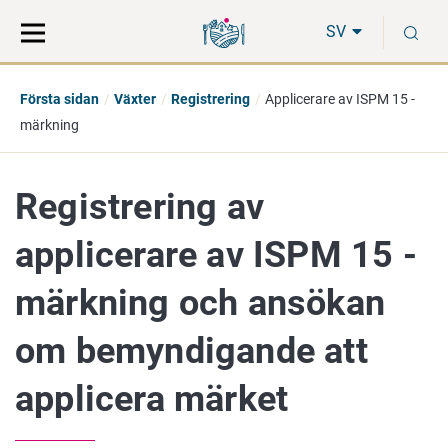
Gå
Sök
S
direkt
på
SV
till
hela
innehåll
webbplatsen
Första sidan
Växter
Registrering
Applicerare av ISPM 15 -
märkning
Registrering av
applicerare av ISPM 15 -
märkning och ansökan
om bemyndigande att
applicera märket