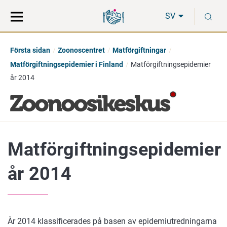
Gå
Sök
S
direkt
på
SV
till
hela
innehåll
webbplatsen
Första sidan
Zoonoscentret
Matförgiftningar
Matförgiftningsepidemier i Finland
Matförgiftningsepidemier
år 2014
Matförgiftningsepidemier
år 2014
År 2014 klassificerades på basen av epidemiutredningarna