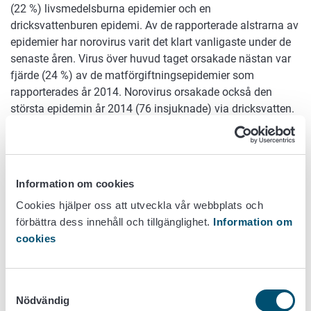
(22 %) livsmedelsburna epidemier och en
dricksvattenburen epidemi. Av de rapporterade alstrarna av
epidemier har norovirus varit det klart vanligaste under de
senaste åren. Virus över huvud taget orsakade nästan var
fjärde (24 %) av de matförgiftningsepidemier som
rapporterades år 2014. Norovirus orsakade också den
största epidemin år 2014 (76 insjuknade) via dricksvatten.
I Finland konstaterades under året 12 sjukdomsfall
relaterade till en mera omfattande Hepatit A -virusepidemi. I
epidemin insjuknade mer än 1 000 personer i olika
Information om cookies
europeiska länder. Av bakterierna orsakade
Yersinia
pseudotuberculosis
en relativt stor epidemi där 55 personer
Cookies hjälper oss att utveckla vår webbplats och
insjuknade via obehandlad mjölk.
Bacillus cereus
orsakade
förbättra dess innehåll och tillgänglighet.
Information om
två och
Clostridium perfringens
en livsmedelsburen
cookies
epidemi.
Campylobacter jejuni
orsakade en
livsmedelsburen och en dricksvattenburen epidemi och
utgjorde dessutom andra alstrare i två epidemier. EHEC
Samtyckesval
Nödvändig
orsakade en liten brunnsvattenepidemi. Salmonella