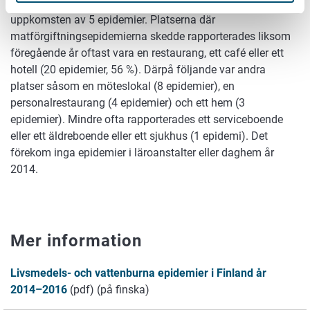
användningen av en kontaminerad råvara ledde vardera till
uppkomsten av 5 epidemier. Platserna där
matförgiftningsepidemierna skedde rapporterades liksom
föregående år oftast vara en restaurang, ett café eller ett
hotell (20 epidemier, 56 %). Därpå följande var andra
platser såsom en möteslokal (8 epidemier), en
personalrestaurang (4 epidemier) och ett hem (3
epidemier). Mindre ofta rapporterades ett serviceboende
eller ett äldreboende eller ett sjukhus (1 epidemi). Det
förekom inga epidemier i läroanstalter eller daghem år
2014.
Mer information
Livsmedels- och vattenburna epidemier i Finland år
2014–2016
(pdf) (på finska)