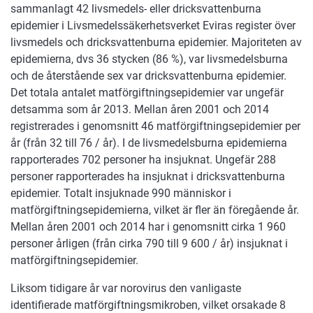
sammanlagt 42 livsmedels- eller dricksvattenburna
epidemier i Livsmedelssäkerhetsverket Eviras register över
livsmedels och dricksvattenburna epidemier. Majoriteten av
epidemierna, dvs 36 stycken (86 %), var livsmedelsburna
och de återstående sex var dricksvattenburna epidemier.
Det totala antalet matförgiftningsepidemier var ungefär
detsamma som år 2013. Mellan åren 2001 och 2014
registrerades i genomsnitt 46 matförgiftningsepidemier per
år (från 32 till 76 / år). I de livsmedelsburna epidemierna
rapporterades 702 personer ha insjuknat. Ungefär 288
personer rapporterades ha insjuknat i dricksvattenburna
epidemier. Totalt insjuknade 990 människor i
matförgiftningsepidemierna, vilket är fler än föregående år.
Mellan åren 2001 och 2014 har i genomsnitt cirka 1 960
personer årligen (från cirka 790 till 9 600 / år) insjuknat i
matförgiftningsepidemier.
Liksom tidigare år var norovirus den vanligaste
identifierade matförgiftningsmikroben, vilket orsakade 8