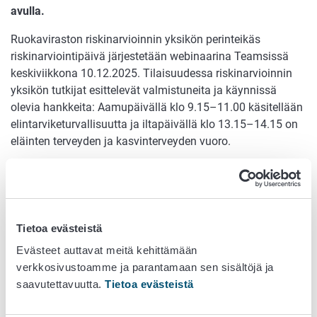
avulla.
Ruokaviraston riskinarvioinnin yksikön perinteikäs
riskinarviointipäivä järjestetään webinaarina Teamsissä
keskiviikkona 10.12.2025. Tilaisuudessa riskinarvioinnin
yksikön tutkijat esittelevät valmistuneita ja käynnissä
olevia hankkeita: Aamupäivällä klo 9.15–11.00 käsitellään
elintarviketurvallisuutta ja iltapäivällä klo 13.15–14.15 on
eläinten terveyden ja kasvinterveyden vuoro.
Tilaisuus on kaikille avoin, mutta sitä ei tallenneta
jälkikäteen katsottavaksi.
Linkki ilmoittautumiseen
Tietoa evästeistä
Tervetuloa mukaan!
Evästeet auttavat meitä kehittämään
verkkosivustoamme ja parantamaan sen sisältöjä ja
Riskinarviointipäivän 2025
saavutettavuutta.
Tietoa evästeistä
ohjelma: