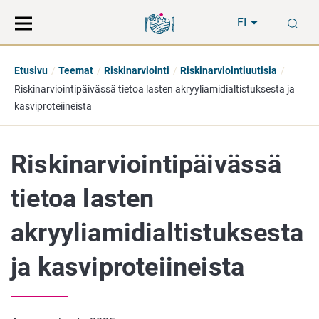
Siirry
Siirry
H
suoraan
koko
FI
sisältöön
sivuston
hakuun
Etusivu
Teemat
Riskinarviointi
Riskinarviointiuutisia
Riskinarviointipäivässä tietoa lasten akryyliamidialtistuksesta ja
kasviproteiineista
Riskinarviointipäivässä
tietoa lasten
akryyliamidialtistuksesta
ja kasviproteiineista