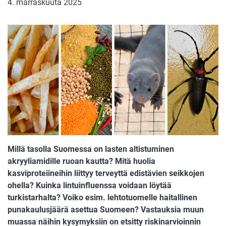
4. marraskuuta 2025
Millä tasolla Suomessa on lasten altistuminen
akryyliamidille ruoan kautta? Mitä huolia
kasviproteiineihin liittyy terveyttä edistävien seikkojen
ohella? Kuinka lintuinfluenssa voidaan löytää
turkistarhalta? Voiko esim. lehtotuomelle haitallinen
punakaulusjäärä asettua Suomeen? Vastauksia muun
muassa näihin kysymyksiin on etsitty riskinarvioinnin