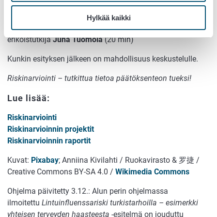
Lassila
(20 min)
Hylkää kaikki
13.45 Voiko punakaulusjäärän asettua Suomeen? –
erikoistutkija
Juha Tuomola
(20 min)
Kunkin esityksen jälkeen on mahdollisuus keskustelulle.
Riskinarviointi – tutkittua tietoa päätöksenteon tueksi!
Lue lisää:
Riskinarviointi
Riskinarvioinnin projektit
Riskinarvioinnin raportit
Kuvat:
Pixabay
; Anniina Kivilahti / Ruokavirasto & 罗捷 /
Creative Commons BY-SA 4.0 /
Wikimedia Commons
Ohjelma päivitetty 3.12.: Alun perin ohjelmassa
ilmoitettu
Lintuinfluenssariski turkistarhoilla – esimerkki
yhteisen terveyden haasteesta
-esitelmä on jouduttu