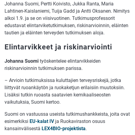
Johanna Suomi, Pertti Koivisto, Jukka Ranta, Maria
Lahtinen-Kaislaniemi, Tuija Gadd ja Antti Oksanen. Nimitys
alkoi 1.9. ja se on viisivuotinen. Tutkimusprofessorit
edustavat elintarviketutkimuksen, riskinarvioinnin, eläinten
tautien ja eläinten terveyden tutkimuksen aloja.
Elintarvikkeet ja riskinarviointi
Johanna Suomi
työskentelee elintarvikkeiden
riskinarvioinnin tutkimuksen parissa.
– Arvioin tutkimuksissa kuluttajien terveysriskejä, jotka
liittyvät ruoankäytön ja ruokaketjun erilaisiin muutoksiin.
Lisäksi tutkin ruoasta saatavien kemikaaliseosten
vaikutuksia, Suomi kertoo.
Suomi on vastuussa useista tutkimushankkeista, joita ovat
esimerkiksi
EU-kalat IV
ja Ruokaviraston osuus
kansainvälisestä
LEX4BIO-projektista
.