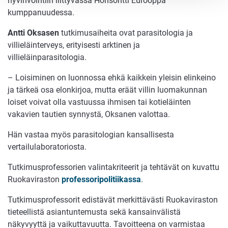
hyvinvointiin liittyvässä Horisontti Eurooppa
kumppanuudessa.
Antti Oksasen
tutkimusaiheita ovat parasitologia ja
villieläinterveys, erityisesti arktinen ja
villieläinparasitologia.
– Loisiminen on luonnossa ehkä kaikkein yleisin elinkeino
ja tärkeä osa elonkirjoa, mutta eräät villin luomakunnan
loiset voivat olla vastuussa ihmisen tai kotieläinten
vakavien tautien synnystä, Oksanen valottaa.
Hän vastaa myös parasitologian kansallisesta
vertailulaboratoriosta.
Tutkimusprofessorien valintakriteerit ja tehtävät on kuvattu
Ruokaviraston
professoripolitiikassa
.
Tutkimusprofessorit edistävät merkittävästi Ruokaviraston
tieteellistä asiantuntemusta sekä kansainvälistä
näkyvyyttä ja vaikuttavuutta. Tavoitteena on varmistaa