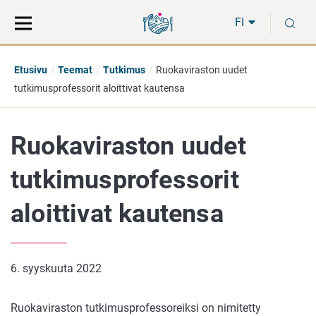
Siirry
Siirry
H
suoraan
koko
FI
sisältöön
sivuston
hakuun
Etusivu
Teemat
Tutkimus
Ruokaviraston uudet
tutkimusprofessorit aloittivat kautensa
Ruokaviraston uudet
tutkimusprofessorit
aloittivat kautensa
6. syyskuuta 2022
Ruokaviraston tutkimusprofessoreiksi on nimitetty