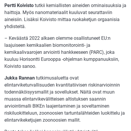
Pertti Koivisto
tutkii kemiallisten aineiden ominaisuuksia ja
haittoja. Myös nanomateriaalit kuuluvat seurattaviin
aineisiin. Lisäksi Koivisto mittaa ruokaketjun orgaanisia
yhdisteitä.
– Keväästä 2022 alkaen olemme osallistuneet EU:n
laajuiseen kemikaalien biomonitorointi- ja
kemikaalivaarojen arviointi hankkeeseen (PARC), joka
kuuluu Horisontti Eurooppa -ohjelman kumppanuuksiin,
Koivisto sanoo.
Jukka Rannan
tutkimusaluetta ovat
elintarviketurvallisuuden kvantitatiivisen riskinarvioinnin
todennäköisyysmallit ja sovellukset. Näitä ovat muun
muassa elintarvikevälitteisen altistuksen saannin
arviointimalli BIKEn laajentaminen ja soveltaminen
riskiluokitteluun, zoonoosien tartuntalähteiden luokittelu ja
elintarvikeketjujen zoonoosien mallit.