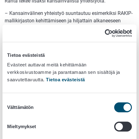
Ranta tekee lisäksi kansainvälistä yhteistyötä.
– Kansainvälinen yhteistyö suuntautuu esimerkiksi RAKIP-
mallikirjaston kehittämiseen ja hiljattain alkaneeseen
jäsenyyteen EFSA Journalin toimitusneuvostossa, Ranta
valottaa.
Marja Lahtinen-Kaislaniemi
tutkii elintarvikkeiden
Tietoa evästeistä
alkuperäväärennöksiä sekä isotooppimenetelmien
kehittämistä.
Evästeet auttavat meitä kehittämään
verkkosivustoamme ja parantamaan sen sisältöjä ja
Tällä hetkellä Lahtinen-Kaislaniemi johtaa nelivuotista
saavutettavuutta.
Tietoa evästeistä
SIKRUT-projektia, jossa kehitetään
strontiumisotooppianalyysiin perustuvaa menetelmää.
Menetelmä auttaa tunnistamaan paremmin Suomessa
Suostumuksen
tuotettuja elintarvikkeita.
Välttämätön
valinta
Toinen meneillään oleva Suomen Akatemian projekti
päättyy vuoden loppuun mennessä.
Mieltymykset
Menetelmät ovat alueellisia, joten tällä hetkellä teemme