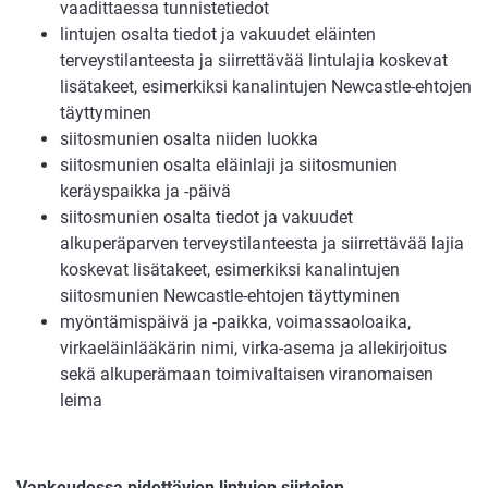
vaadittaessa tunnistetiedot
lintujen osalta tiedot ja vakuudet eläinten
terveystilanteesta ja siirrettävää lintulajia koskevat
lisätakeet, esimerkiksi kanalintujen Newcastle-ehtojen
täyttyminen
siitosmunien osalta niiden luokka
siitosmunien osalta eläinlaji ja siitosmunien
keräyspaikka ja -päivä
siitosmunien osalta tiedot ja vakuudet
alkuperäparven terveystilanteesta ja siirrettävää lajia
koskevat lisätakeet, esimerkiksi kanalintujen
siitosmunien Newcastle-ehtojen täyttyminen
myöntämispäivä ja -paikka, voimassaoloaika,
virkaeläinlääkärin nimi, virka-asema ja allekirjoitus
sekä alkuperämaan toimivaltaisen viranomaisen
leima
Vankeudessa pidettävien lintujen siirtojen