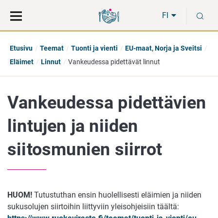
Siirry
Siirry
H
suoraan
koko
FI
sisältöön
sivuston
hakuun
Etusivu
Teemat
Tuonti ja vienti
EU-maat, Norja ja Sveitsi
Eläimet
Linnut
Vankeudessa pidettävät linnut
Vankeudessa pidettävien
lintujen ja niiden
siitosmunien siirrot
HUOM!
Tutustuthan ensin huolellisesti eläimien ja niiden
sukusolujen siirtoihin liittyviin yleisohjeisiin täältä: