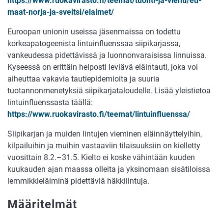
https://www.ruokavirasto.fi/teemat/tuonti-ja-vienti/eu-
maat-norja-ja-sveitsi/elaimet/
Euroopan unionin useissa jäsenmaissa on todettu
korkeapatogeenista lintuinfluenssaa siipikarjassa,
vankeudessa pidettävissä ja luonnonvaraisissa linnuissa.
Kyseessä on erittäin helposti leviävä eläintauti, joka voi
aiheuttaa vakavia tautiepidemioita ja suuria
tuotannonmenetyksiä siipikarjataloudelle. Lisää yleistietoa
lintuinfluenssasta täällä:
https://www.ruokavirasto.fi/teemat/lintuinfluenssa/
Siipikarjan ja muiden lintujen vieminen eläinnäyttelyihin,
kilpailuihin ja muihin vastaaviin tilaisuuksiin on kielletty
vuosittain 8.2.–31.5. Kielto ei koske vähintään kuuden
kuukauden ajan maassa olleita ja yksinomaan sisätiloissa
lemmikkieläiminä pidettäviä häkkilintuja.
Määritelmät