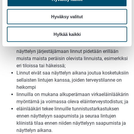
vankeudessa pidettävien lintujen
eläinterveysvaatimukset
, ja:
Hyväksy valitut
näyttelyyn osallistuu vain vankeudessa pidettäviä
lintuja, jotka on rekisteröity etukäteen näyttelyyn
Hylkää kaikki
osallistumista varten;
kaikilla näyttelyn linnuilla on sama terveystilanne, tai
näyttelyn järjestäjämaan linnut pidetään erillään
muista maista peräisin olevista linnuista, esimerkiksi
eri tiloissa tai häkeissä;
Linnut eivät saa näyttelyn aikana joutua kosketuksiin
sellaisten lintujen kanssa, joiden terveystilanne on
heikompi
linnuilla on mukana alkuperämaan virkaeläinlääkärin
myöntämä ja voimassa oleva eläinterveystodistus; ja
eläinlääkäri tekee linnuille tunnistustarkastuksen
ennen näyttelyyn saapumista ja seuraa lintujen
kliinistä tilaa ennen niiden näyttelyyn saapumista ja
näyttelyn aikana.