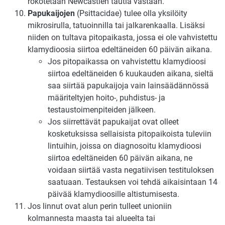
rokotetaan Newcastlen tautia vastaan.
Papukaijojen
(Psittacidae) tulee olla yksilöity
mikrosirulla, tatuoinnilla tai jalkarenkaalla. Lisäksi
niiden on tultava pitopaikasta, jossa ei ole vahvistettu
klamydioosia siirtoa edeltäneiden 60 päivän aikana.
Jos pitopaikassa on vahvistettu klamydioosi
siirtoa edeltäneiden 6 kuukauden aikana, sieltä
saa siirtää papukaijoja vain lainsäädännössä
määriteltyjen hoito-, puhdistus- ja
testaustoimenpiteiden jälkeen.
Jos siirrettävät papukaijat ovat olleet
kosketuksissa sellaisista pitopaikoista tuleviin
lintuihin, joissa on diagnosoitu klamydioosi
siirtoa edeltäneiden 60 päivän aikana, ne
voidaan siirtää vasta negatiivisen testituloksen
saatuaan. Testauksen voi tehdä aikaisintaan 14
päivää klamydioosille altistumisesta.
Jos linnut ovat alun perin tulleet unioniin
kolmannesta maasta tai alueelta tai