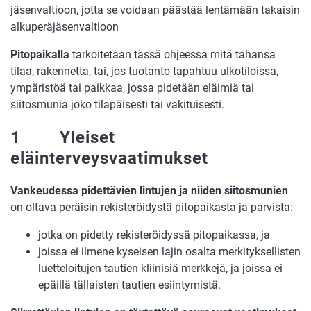
jäsenvaltioon, jotta se voidaan päästää lentämään takaisin
alkuperäjäsenvaltioon
Pitopaikalla
tarkoitetaan tässä ohjeessa mitä tahansa
tilaa, rakennetta, tai, jos tuotanto tapahtuu ulkotiloissa,
ympäristöä tai paikkaa, jossa pidetään eläimiä tai
siitosmunia joko tilapäisesti tai vakituisesti.
1 Yleiset
eläinterveysvaatimukset
Vankeudessa pidettävien lintujen ja niiden siitosmunien
on oltava peräisin rekisteröidystä pitopaikasta ja parvista:
jotka on pidetty rekisteröidyssä pitopaikassa, ja
joissa ei ilmene kyseisen lajin osalta merkityksellisten
luetteloitujen tautien kliinisiä merkkejä, ja joissa ei
epäillä tällaisten tautien esiintymistä.