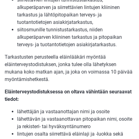
alkuperäparven ja siirrettävien lintujen kliininen
tarkastus ja lähtöpitopaikan terveys- ja
tuotantotietojen asiakirjatarkastus,
siitosmunille tunnistustarkastus, niiden
alkuperäparven kliininen tarkastus ja pitopaikan
terveys- ja tuotantotietojen asiakirjatarkastus.
Tarkastusten perusteella eläinlääkäri myöntää
eläinterveystodistuksen, jonka tulee olla lähetyksen
mukana koko matkan ajan, ja joka on voimassa 10 päivää
myöntämishetkestä.
Eläinterveystodistuksessa on oltava vähintään seuraavat
tiedot:
lähettäjän ja vastaanottajan nimi ja osoite
lähettävän ja vastaanottavan pitopaikan nimi, osoite
ja rekisteri- tai hyväksyntänumero
lintujen osalta siirrettävä eläinlaji ja -luokka sekä