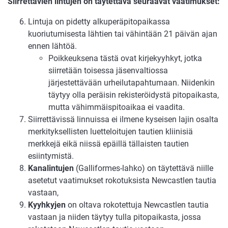
Siirrettävien lintujen on täytettävä seuraavat vaatimukset:
Lintuja on pidetty alkuperäpitopaikassa
kuoriutumisesta lähtien tai vähintään 21 päivän ajan
ennen lähtöä.
Poikkeuksena tästä ovat kirjekyyhkyt, jotka
siirretään toisessa jäsenvaltiossa
järjestettävään urheilutapahtumaan. Niidenkin
täytyy olla peräisin rekisteröidystä pitopaikasta,
mutta vähimmäispitoaikaa ei vaadita.
Siirrettävissä linnuissa ei ilmene kyseisen lajin osalta
merkityksellisten luetteloitujen tautien kliinisiä
merkkejä eikä niissä epäillä tällaisten tautien
esiintymistä.
Kanalintujen
(Galliformes-lahko) on täytettävä niille
asetetut vaatimukset rokotuksista Newcastlen tautia
vastaan,
Kyyhkyjen
on oltava rokotettuja Newcastlen tautia
vastaan ja niiden täytyy tulla pitopaikasta, jossa