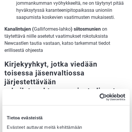
jommankumman vyöhykkeeltä, ne on täytynyt pitää
hyväksytyssä karanteenipitopaikassa unioniin
saapumista koskevien vaatimusten mukaisesti.
Kanalintujen (
Galliformes-lahko
) siitosmunien
on
täytettävä niille asetetut vaatimukset rokotuksista
Newcastlen tautia vastaan, katso tarkemmat tiedot
erillisestä ohjeesta
Kirjekyyhkyt, jotka viedään
toisessa jäsenvaltiossa
järjestettävään
urheilutapahtumaan, josta linnut
palaavat itse kotilakkaan
Toisessa jäsenvaltiossa järjestettävään
Tietoa evästeistä
urheilutapahtumaan siirrettävien kirjekyyhkyjen on
Evästeet auttavat meitä kehittämään
täytettävä seuraavat vaatimukset: