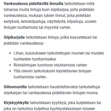
Vankeudessa pidettävillä linnuilla
tarkoitetaan mitä
tahansa muita lintuja kuin siipikarjaa, joita pidetään
vankeudessa, mukaan lukien linnut, joita pidetään
esityksiä, lentokilpailuja, näyttelyitä, kilpailuja, uusien
lintujen tuottamista tai myyntiä varten.
Siipikarjalla
tarkoitetaan lintuja, jotka kasvatetaan tai
pidetään vankeudessa:
Lihan, kulutukseen tarkoitettujen munien tai muiden
tuotteiden tuottamiseksi
Riistalintujen luontoon istuttamista varten
Yllä oleviin tarkoituksiin käytettävien lintujen
tuottamista varten.
Siitosmunilla
tarkoitetaan haudotettavaksi tarkoitettuja
siipikarjan tai vankeudessa pidettävien lintujen munia.
Kirjekyyhkyllä
tarkoitetaan kyyhkyä, joka kuljetetaan tai
joka on tarkoitus kuljettaa kyyhkyslakastaan toiseen