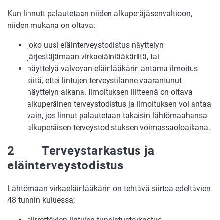
Kun linnutt palautetaan niiden alkuperäjäsenvaltioon,
niiden mukana on oltava:
joko uusi eläinterveystodistus näyttelyn
järjestäjämaan virkaeläinlääkäriltä, tai
näyttelyä valvovan eläinlääkärin antama ilmoitus
siitä, ettei lintujen terveystilanne vaarantunut
näyttelyn aikana. Ilmoituksen liitteenä on oltava
alkuperäinen terveystodistus ja ilmoituksen voi antaa
vain, jos linnut palautetaan takaisin lähtömaahansa
alkuperäisen terveystodistuksen voimassaoloaikana.
2 Terveystarkastus ja
eläinterveystodistus
Lähtömaan virkaeläinlääkärin on tehtävä siirtoa edeltävien
48 tunnin kuluessa;
siirrettävien lintujen tunnistustarkastus,