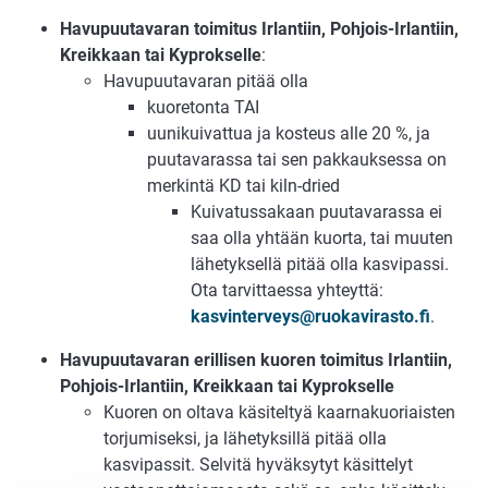
Havupuutavaran toimitus Irlantiin, Pohjois-Irlantiin,
Kreikkaan tai Kyprokselle
:
Havupuutavaran pitää olla
kuoretonta TAI
uunikuivattua ja kosteus alle 20 %, ja
puutavarassa tai sen pakkauksessa on
merkintä KD tai kiln-dried
Kuivatussakaan puutavarassa ei
saa olla yhtään kuorta, tai muuten
lähetyksellä pitää olla kasvipassi.
Ota tarvittaessa yhteyttä:
kasvinterveys@ruokavirasto.fi
.
Havupuutavaran erillisen kuoren toimitus Irlantiin,
Pohjois-Irlantiin, Kreikkaan tai Kyprokselle
Kuoren on oltava käsiteltyä kaarnakuoriaisten
torjumiseksi, ja lähetyksillä pitää olla
kasvipassit. Selvitä hyväksytyt käsittelyt