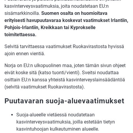
kasvinterveysvaatimuksia, joita noudatetaan EU:n
sisämarkkinoilla.
Suomen osalta on huomioitava
erityisesti havupuutavaraa koskevat vaatimukset Irlantiin,
Pohjois-Irlantiin, Kreikkaan tai Kyprokselle
toimitettaessa.
Selvitä tarvittaessa vaatimukset Ruokavirastosta hyvissä
ajoin ennen vientiä.
Norja on EU:n ulkopuolinen maa, joten tämän sivun ohjeet
eivät koske sitä (katso tuonti/vienti). Sveitsi noudattaa
osittain EU:n kanssa yhteistä kasvinterveyslainsäädäntöä
(selvitä vaatimukset Ruokavirastosta).
Puutavaran suoja-aluevaatimukset
Suoja-alueelle vietäessä noudatetaan
kasvinterveysvaatimuksia, joilla estetään tietyn
kasvintuhoojan kulkeutuminen alueelle.