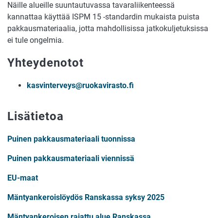
Näille alueille suuntautuvassa tavaraliikenteessä
kannattaa käyttää ISPM 15 -standardin mukaista puista
pakkausmateriaalia, jotta mahdollisissa jatkokuljetuksissa
ei tule ongelmia.
Yhteydenotot
kasvinterveys@ruokavirasto.fi
Lisätietoa
Puinen pakkausmateriaali tuonnissa
Puinen pakkausmateriaali viennissä
EU-maat
Mäntyankeroislöydös Ranskassa syksy 2025
Mäntyankeroisen rajattu alue Ranskassa