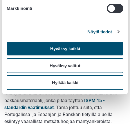
EU:iin.
Markkinointi
Puutavara saarnesta, jalopähkinästä, siipipähkinästä,
plataanista tai virginianpartapuusta (
Chionanthus
virginicus)
: Erityisvaatimuksia ja kasvipassivaatimus
koko EU:n alueella. Ota tarvittaessa yhteyttä asian
Näytä tiedot
selvittämiseksi:
kasvinterveys@ruokavirasto.fi
.
Hyväksy kaikki
Puisen pakkausmateriaalin
vaatimukset
Hyväksy valitut
EU:n sisämarkkinoilla puiselle pakkausmateriaalille ei
yleensä ole asetettu kasvinterveydellisiä vaatimuksia.
Hylkää kaikki
Poikkeuksena on Portugalista sekä Espanjan ja Ranskan
mäntyankeroisalueilta muihin EU-maihin peräisin oleva
pakkausmateriaali, jonka pitää täyttää
ISPM 15 -
standardin vaatimukset
. Tämä johtuu siitä, että
Portugalissa ja Espanjan ja Ranskan tietyillä alueilla
esiintyy vaarallista metsätuhoojaa mäntyankeroista.