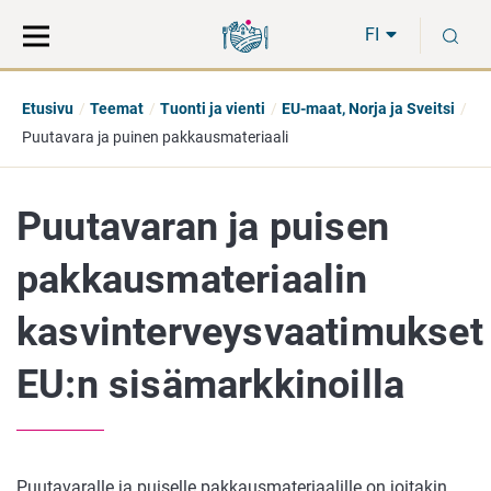
Siirry
Siirry
H
suoraan
koko
FI
sisältöön
sivuston
hakuun
Etusivu
Teemat
Tuonti ja vienti
EU-maat, Norja ja Sveitsi
Puutavara ja puinen pakkausmateriaali
Puutavaran ja puisen
pakkausmateriaalin
kasvinterveysvaatimukset
EU:n sisämarkkinoilla
Puutavaralle ja puiselle pakkausmateriaalille on joitakin