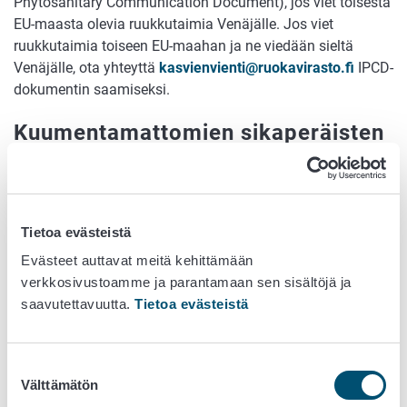
Phytosanitary Communication Document), jos viet toisesta
EU-maasta olevia ruukkutaimia Venäjälle. Jos viet
ruukkutaimia toiseen EU-maahan ja ne viedään sieltä
Venäjälle, ota yhteyttä
kasvienvienti@ruokavirasto.fi
IPCD-
dokumentin saamiseksi.
Kuumentamattomien sikaperäisten
tuotteiden kuljetus Venäjän läpi
Venäjä on kieltänyt kuumentamattomien sikaperäisten
tuotteiden kauttakuljetuksen Venäjän federaation läpi
Tietoa evästeistä
Ukrainaan 1. marraskuuta 2021 alkaen.
Evästeet auttavat meitä kehittämään
verkkosivustoamme ja parantamaan sen sisältöjä ja
Tautitapauksista johtuneet
saavutettavuutta.
Tietoa evästeistä
rajoitukset
Venäjä on kieltänyt jyrsijöiden, jyrsijöitä sisältävien rehujen
Suostumuksen
tai muiden tuotteiden sekä kädellisten pois lukien
Välttämätön
valinta
laboratorioeläimet viennin Euroopan apinarokkotartuntojen