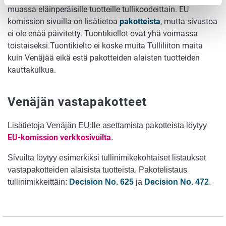
muassa eläinperäisille tuotteille tullikoodeittain. EU
komission sivuilla on lisätietoa
pakotteista
, mutta sivustoa
ei ole enää päivitetty. Tuontikiellot ovat yhä voimassa
toistaiseksi.Tuontikielto ei koske muita Tulliliiton maita
kuin Venäjää eikä estä pakotteiden alaisten tuotteiden
kauttakulkua.
Venäjän vastapakotteet
Lisätietoja Venäjän EU:lle asettamista pakotteista löytyy
EU-komission verkkosivuilta
.
Sivuilta löytyy esimerkiksi tullinimikekohtaiset listaukset
vastapakotteiden alaisista tuotteista.
Pakotelistaus
tullinimikkeittäin:
Decision No. 625
ja
Decision No. 472
.