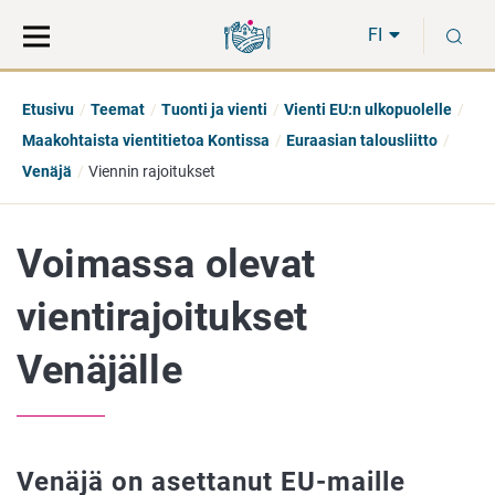
Siirry
Siirry
H
suoraan
koko
FI
sisältöön
sivuston
hakuun
Etusivu
Teemat
Tuonti ja vienti
Vienti EU:n ulkopuolelle
Maakohtaista vientitietoa Kontissa
Euraasian talousliitto
Venäjä
Viennin rajoitukset
Voimassa olevat
vientirajoitukset
Venäjälle
Venäjä on asettanut EU-maille