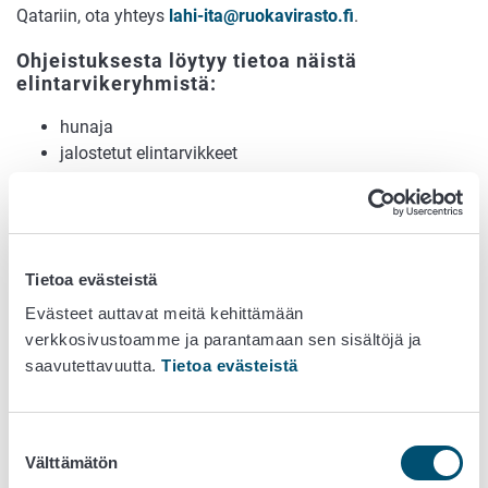
Qatariin, ota yhteys
lahi-ita@ruokavirasto.fi
.
Ohjeistuksesta löytyy tietoa näistä
elintarvikeryhmistä:
hunaja
jalostetut elintarvikkeet
kalastustuotteet
kasvit ja kasvituotteet
lajitellut elintarvikkeet (mm. mausteet, kuivahedelmät,
kastikkeet, tee, kahvi, murot, kasvisöljyt)
Tietoa evästeistä
liha ja lihavalmisteet
maito ja maitotuotteet
Evästeet auttavat meitä kehittämään
munat ja munavalmisteet
verkkosivustoamme ja parantamaan sen sisältöjä ja
saavutettavuutta.
Tietoa evästeistä
Kalastustuotteet
Kun yrityksesi vie kalastustuotteita Qatariin, tarvitset erän
Suostumuksen
mukaan eläinterveystodistuksen. Todistuksen saamiseksi
Välttämätön
valinta
ota yhteyttä laitostasi valvovaan virkaeläinlääkäriin.