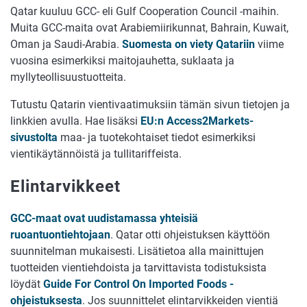
Qatar kuuluu GCC- eli Gulf Cooperation Council -maihin.
Muita GCC-maita ovat Arabiemiirikunnat, Bahrain, Kuwait,
Oman ja Saudi-Arabia.
Suomesta on viety Qatariin
viime
vuosina esimerkiksi maitojauhetta, suklaata ja
myllyteollisuustuotteita.
Tutustu Qatarin vientivaatimuksiin tämän sivun tietojen ja
linkkien avulla. Hae lisäksi
EU:n Access2Markets-
sivustolta
maa- ja tuotekohtaiset tiedot esimerkiksi
vientikäytännöistä ja tullitariffeista.
Elintarvikkeet
GCC-maat ovat uudistamassa yhteisiä
ruoantuontiehtojaan
. Qatar otti ohjeistuksen käyttöön
suunnitelman mukaisesti. Lisätietoa alla mainittujen
tuotteiden vientiehdoista ja tarvittavista todistuksista
löydät
Guide For Control On Imported Foods -
ohjeistuksesta
. Jos suunnittelet elintarvikkeiden vientiä