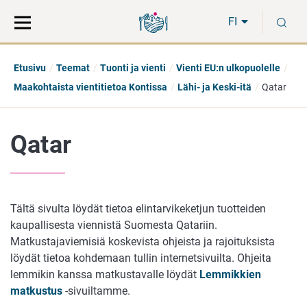
Siirry
Siirry
H
suoraan
koko
FI
sisältöön
sivuston
hakuun
Etusivu
Teemat
Tuonti ja vienti
Vienti EU:n ulkopuolelle
Maakohtaista vientitietoa Kontissa
Lähi- ja Keski-itä
Qatar
Qatar
Tältä sivulta löydät tietoa elintarvikeketjun tuotteiden
kaupallisesta viennistä Suomesta Qatariin.
Matkustajaviemisiä koskevista ohjeista ja rajoituksista
löydät tietoa kohdemaan tullin internetsivuilta. Ohjeita
lemmikin kanssa matkustavalle löydät
Lemmikkien
matkustus
-sivuiltamme.