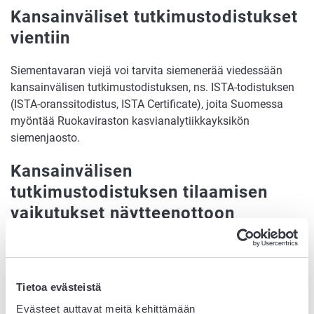
Kansainväliset tutkimustodistukset
vientiin
Siementavaran viejä voi tarvita siemenerää viedessään
kansainvälisen tutkimustodistuksen, ns. ISTA-todistuksen
(ISTA-oranssitodistus, ISTA Certificate), joita Suomessa
myöntää Ruokaviraston kasvianalytiikkayksikön
siemenjaosto.
Kansainvälisen
tutkimustodistuksen tilaamisen
vaikutukset näytteenottoon
Tarkastuttajan on jo näytteenottoa tilatessaan ilmoitettava,
että siemenerälle haetaan ISTA-tutkimustodistusta.
Näytteenottajan on oltava ISTA-valtuutettu näytteenottaja.
Tietoa evästeistä
ISTA-valtuutetut näytteenottajat koulutetaan ja
Evästeet auttavat meitä kehittämään
valtuutetaan erikseen.