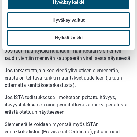
vaikutukset siemenjaostossa
Hyväksy kaikki
tehtäviin tutkimuksiin
Hyväksy valitut
Kaikki yhdessä tutkimustodistuksessa mainitut
määritykset on tehtävä samasta virallisesta näytteestä,
Hylkää kaikki
joka edustaa koko siemenerää.
Jos tautimäärityksiä halutaan, määritetään siementen
taudit vientiin menevän kauppaerän virallisesta näytteestä.
Jos tarkastuttaja aikoo viedä ylivuotisen siemenerän,
erästä on tehtävä kaikki määritykset uudelleen (lukuun
ottamatta kenttäkoetarkastusta).
Jos ISTA-todistuksessa ilmoitetaan peitattu itävyys,
itävyystuloksen on aina perustuttava valmiiksi peitatusta
erästä otettuun näytteeseen.
Siemenerälle voidaan myöntää myös ISTAn
ennakkotodistus (Provisional Certificate), jolloin muut