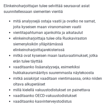
Elinkeinoharjoittajan tulee selvittää seuraavat asiat
suunnitellessaan siementen vientiä
mitä analyysejä ostaja vaatii ja ovatko ne samat,
joita kyseisen maan viranomainen vaatii
vientitapahtuman ajankohta ja aikataulut
elinkeinoharjoittaja tulee olla Ruokaviraston
siemenyksikön ylläpitämässä
elinkeinoharjoittajarekisterissä
mitkä ovat kyseisen maan laatuvaatimukset, jotka
erän tulee täyttää
vaaditaanko lisäanalyyseja, esimerkiksi
hukkakauramääritys suuremmasta näytekoosta
mitkä asiakirjat vaaditaan vientimaassa, onko niiden
oltava alkuperäiset
millä kielellä vakuustodistukset on painettava
vaaditaanko OECD-vakuustodistukset
vaaditaanko kasvinterveystodistus