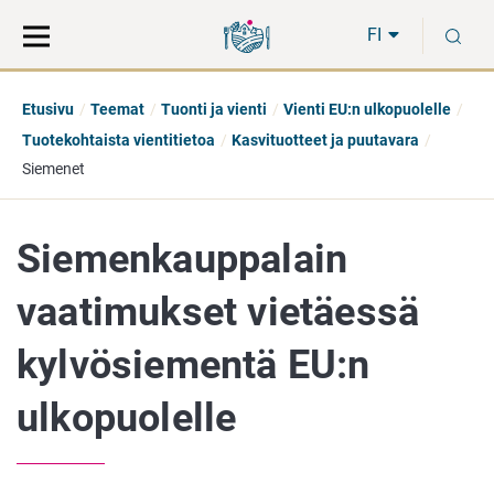
Siirry
Siirry
H
suoraan
koko
FI
sisältöön
sivuston
hakuun
Etusivu
Teemat
Tuonti ja vienti
Vienti EU:n ulkopuolelle
Tuotekohtaista vientitietoa
Kasvituotteet ja puutavara
Siemenet
Siemenkauppalain
vaatimukset vietäessä
kylvösiementä EU:n
ulkopuolelle