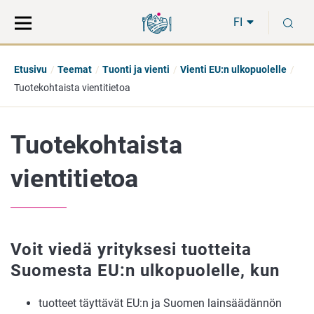
Siirry
Siirry
H
suoraan
koko
FI
sisältöön
sivuston
hakuun
Etusivu
Teemat
Tuonti ja vienti
Vienti EU:n ulkopuolelle
Tuotekohtaista vientitietoa
Tuotekohtaista
vientitietoa
Voit viedä yrityksesi tuotteita
Suomesta EU:n ulkopuolelle, kun
tuotteet täyttävät EU:n ja Suomen lainsäädännön