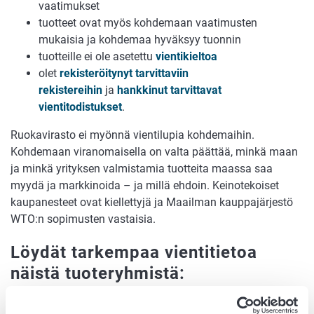
vaatimukset
tuotteet ovat myös kohdemaan vaatimusten
mukaisia ja kohdemaa hyväksyy tuonnin
tuotteille ei ole asetettu
vientikieltoa
olet
rekisteröitynyt tarvittaviin
rekistereihin
ja
hankkinut tarvittavat
vientitodistukset
.
Ruokavirasto ei myönnä vientilupia kohdemaihin.
Kohdemaan viranomaisella on valta päättää, minkä maan
ja minkä yrityksen valmistamia tuotteita maassa saa
myydä ja markkinoida – ja millä ehdoin. Keinotekoiset
kaupanesteet ovat kiellettyjä ja Maailman kauppajärjestö
WTO:n sopimusten vastaisia.
Löydät tarkempaa vientitietoa
näistä tuoteryhmistä:
Elintarvikkeet