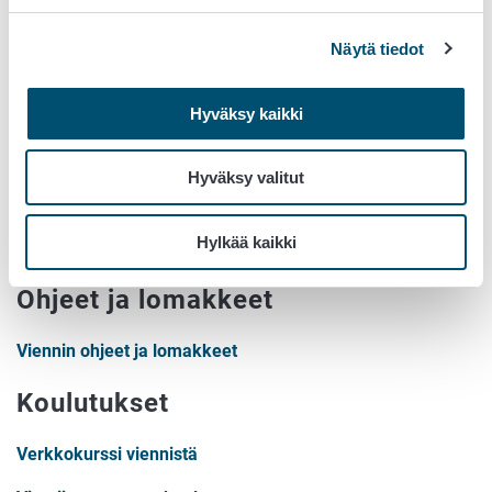
Elintarvikealan yrittäjä
Näytä tiedot
Olethan rekisteröinyt yrityksesi elintarvikevalvontaan? Ota
yhteyttä oman kuntasi elintarvikevalvojaan. Yhteystiedot
Hyväksy kaikki
löydät
täältä
.
Valvoja
Hyväksy valitut
Löydät sinulle kohdistettua vientitietoa ja lomakkeita
Hylkää kaikki
kirjautumisen jälkeen
Pikantista
.
Ohjeet ja lomakkeet
Viennin ohjeet ja lomakkeet
Koulutukset
Verkkokurssi viennistä