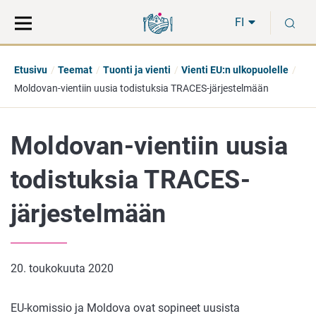
Siirry
Siirry
H
suoraan
koko
FI
sisältöön
sivuston
hakuun
Etusivu
Teemat
Tuonti ja vienti
Vienti EU:n ulkopuolelle
Moldovan-vientiin uusia todistuksia TRACES-järjestelmään
Moldovan-vientiin uusia
todistuksia TRACES-
järjestelmään
20. toukokuuta 2020
EU-komissio ja Moldova ovat sopineet uusista