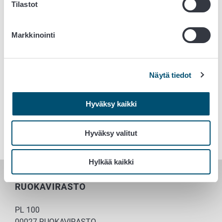
Tilastot
Viennistä Moldovaan:
ruokavirasto.fi/vienti/moldova
TRACES-järjestelmästä:
ruokavirasto.fi/yritykset/tuonti-ja-
Markkinointi
vienti/traces/
Eläinlääkintötodistuksista:
ruokavirasto.fi/yritykset/tuonti-
ja-vienti/vienti-eun-
ulkopuolelle/vientitodistukset/elainlaakintotodistukset/
Näytä tiedot
Avainsanat
Hyväksy kaikki
Vienti
Elintarvikeala
Hyväksy valitut
Hylkää kaikki
RUOKAVIRASTO
PL 100
00027 RUOKAVIRASTO