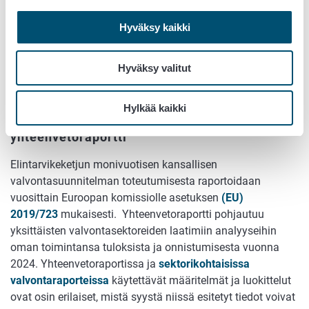
sairastuneiden määrä oli pienempi kuin vuonna 2023.
Hyväksy kaikki
Vuonna 2024 norovirus oli aiempien vuosien tapaan yleisin
tunnistettu yksittäinen taudinaiheuttaja
elintarvikevälitteisissä epidemioissa. Sekä raportoitujen
Hyväksy valitut
epidemioiden että niissä sairastuneiden henkilöiden
määrät vaihtelevat tyypillisesti eri vuosien välillä.
Hylkää kaikki
Euroopan komissiolle toimitettava
yhteenvetoraportti
Elintarvikeketjun monivuotisen kansallisen
valvontasuunnitelman toteutumisesta raportoidaan
vuosittain Euroopan komissiolle asetuksen
(EU)
2019/723
mukaisesti. Yhteenvetoraportti pohjautuu
yksittäisten valvontasektoreiden laatimiin analyyseihin
oman toimintansa tuloksista ja onnistumisesta vuonna
2024. Yhteenvetoraportissa ja
sektorikohtaisissa
valvontaraporteissa
käytettävät määritelmät ja luokittelut
ovat osin erilaiset, mistä syystä niissä esitetyt tiedot voivat