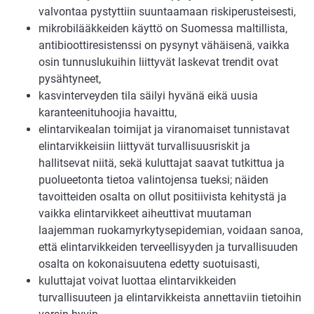
valvontaa pystyttiin suuntaamaan riskiperusteisesti,
mikrobilääkkeiden käyttö on Suomessa maltillista,
antibioottiresistenssi on pysynyt vähäisenä, vaikka
osin tunnuslukuihin liittyvät laskevat trendit ovat
pysähtyneet,
kasvinterveyden tila säilyi hyvänä eikä uusia
karanteenituhoojia havaittu,
elintarvikealan toimijat ja viranomaiset tunnistavat
elintarvikkeisiin liittyvät turvallisuusriskit ja
hallitsevat niitä, sekä kuluttajat saavat tutkittua ja
puolueetonta tietoa valintojensa tueksi; näiden
tavoitteiden osalta on ollut positiivista kehitystä ja
vaikka elintarvikkeet aiheuttivat muutaman
laajemman ruokamyrkytysepidemian, voidaan sanoa,
että elintarvikkeiden terveellisyyden ja turvallisuuden
osalta on kokonaisuutena edetty suotuisasti,
kuluttajat voivat luottaa elintarvikkeiden
turvallisuuteen ja elintarvikkeista annettaviin tietoihin