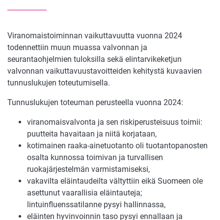
Viranomaistoiminnan vaikuttavuutta vuonna 2024
todennettiin muun muassa valvonnan ja
seurantaohjelmien tuloksilla sekä elintarvikeketjun
valvonnan vaikuttavuustavoitteiden kehitystä kuvaavien
tunnuslukujen toteutumisella.
Tunnuslukujen toteuman perusteella vuonna 2024:
viranomaisvalvonta ja sen riskiperusteisuus toimii:
puutteita havaitaan ja niitä korjataan,
kotimainen raaka-ainetuotanto oli tuotantopanosten
osalta kunnossa toimivan ja turvallisen
ruokajärjestelmän varmistamiseksi,
vakavilta eläintaudeilta vältyttiin eikä Suomeen ole
asettunut vaarallisia eläintauteja;
lintuinfluenssatilanne pysyi hallinnassa,
eläinten hyvinvoinnin taso pysyi ennallaan ja