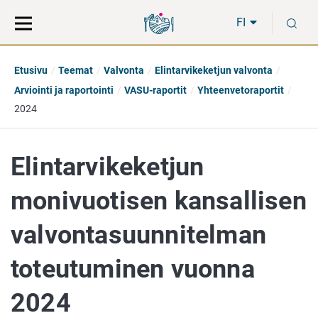
Siirry
Siirry
H
suoraan
koko
FI
sisältöön
sivuston
hakuun
Etusivu
Teemat
Valvonta
Elintarvikeketjun valvonta
Arviointi ja raportointi
VASU-raportit
Yhteenvetoraportit
2024
Elintarvikeketjun
monivuotisen kansallisen
valvontasuunnitelman
toteutuminen vuonna
2024