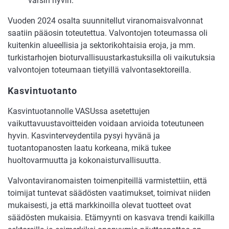
varsin hyvin.
Vuoden 2024 osalta suunnitellut viranomaisvalvonnat
saatiin pääosin toteutettua. Valvontojen toteumassa oli
kuitenkin alueellisia ja sektorikohtaisia eroja, ja mm.
turkistarhojen bioturvallisuustarkastuksilla oli vaikutuksia
valvontojen toteumaan tietyillä valvontasektoreilla.
Kasvintuotanto
Kasvintuotannolle VASUssa asetettujen
vaikuttavuustavoitteiden voidaan arvioida toteutuneen
hyvin. Kasvinterveydentila pysyi hyvänä ja
tuotantopanosten laatu korkeana, mikä tukee
huoltovarmuutta ja kokonaisturvallisuutta.
Valvontaviranomaisten toimenpiteillä varmistettiin, että
toimijat tuntevat säädösten vaatimukset, toimivat niiden
mukaisesti, ja että markkinoilla olevat tuotteet ovat
säädösten mukaisia. Etämyynti on kasvava trendi kaikilla