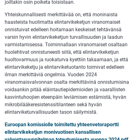
joiltakin osin poiketa toisistaan.
Yhteiskunnallisesti merkittävää on, että moninaista
haasteista huolimatta elintarvikeketjun viranomaiset
onnistuivat edelleen hoitamaan keskeiset tehtävänsä
varsin hyvin elintarvikeketjun turvallisuuden ja laadun
varmistamisessa. Toiminnallaan viranomaiset osaltaan
huolehtivat onnistuneesti siitä, että elintarvikeketjun
huoltovarmuus ja ruokaturva kyettiin takaamaan, ja että
elintarvikeketju ja elintarviketuotanto toimivat edelleen
ilman merkittäviä ongelmia. Vuoden 2024
viranomaisvalvonnan osalta merkittävinä onnistumisina
voidaankin pitää eläintautiepidemioiden ja vaarallisten
kasvintuhoojien eteenpäin leviämisen estämistä, hyvän
mikrobilääkeresistenssitilanteen sekä hyvän
elintarviketurvallisuuden tason säilymistä.
Euroopan komissiolle toimitettu yhteenvetoraportti
elintarvikeketjun monivuotisen kansallisen
valvontasuunnitelman toteutumisesta vuonna 2024 pdf