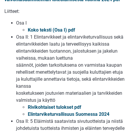
Liitteet:
Osa I
Koko teksti (Osa I) pdf
Osa II: 1 Elintarvikkeet ja elintarviketurvallisuus sekä
elintarvikkeiden laatu ja terveellisyys kaikissa
elintarvikkeiden tuotannon, jalostuksen ja jakelun
vaiheissa, mukaan luettuna
säännöt, joiden tarkoituksena on varmistaa kaupan
rehelliset menettelytavat ja suojella kuluttajien etuja
ja kuluttajille annettavia tietoja, sekä elintarvikkeiden
kanssa
kosketukseen joutuvien materiaalien ja tarvikkeiden
valmistus ja käyttö
Rivikohtaiset tulokset pdf
Elintarviketurvallisuus Suomessa 2024
Osa II: 5 Eläimistä saatavista sivutuotteista ja niistä
johdetuista tuotteista ihmisten ja eläinten terveydelle