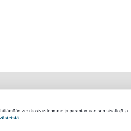
ehittämään verkkosivustoamme ja parantamaan sen sisältöjä ja
västeistä
 530 0400