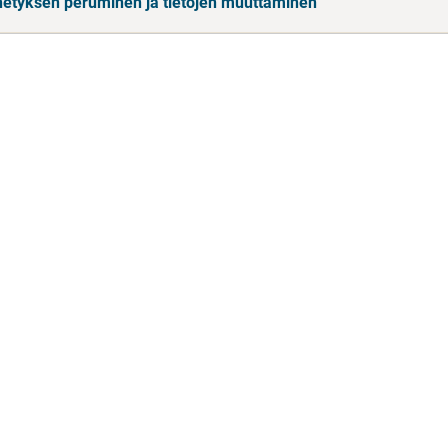
hetyksen peruminen ja tietojen muuttaminen