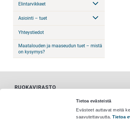
Elintarvikkeet
Asiointi – tuet
Yhteystiedot
Maatalouden ja maaseudun tuet – mistä
on kysymys?
RUOKAVIRASTO
PL 100
Tietoa evästeistä
00027 RUOKAVIRASTO
Evästeet auttavat meitä k
saavutettavuutta.
Tietoa e
Yhteystiedot
Vaihde 029
Palaute