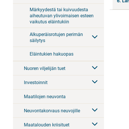
6. Lä
Märkyydestä tai kuivuudesta
aiheutuvan ylivoimaisen esteen
vaikutus eläintukiin
Alkuperäisrotujen perimän
säilytys
Eläintukien hakuopas
Nuoren viljelijän tuet
Investoinnit
Maatilojen neuvonta
Neuvontakorvaus neuvojille
Maatalouden kriisituet