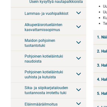
Usein kysyttyä nautapalkkioista
Uu
Uu
Lammas- ja vuohipalkkiot
Ku
Te
Alkuperäisrotueläinten
kasvattamissopimus
1. Nä
Maidon pohjoinen
tuotantotuki
2. Ha
Pohjoinen kotieläintuki
naudoista
3. Ha
Pohjoinen kotieläintuki
uuhista ja kutuista
4. Ha
Sika- ja siipikarjatalouden
tuotannosta irrotettu tuki
5. Ha
Eläinmääräilmoitus