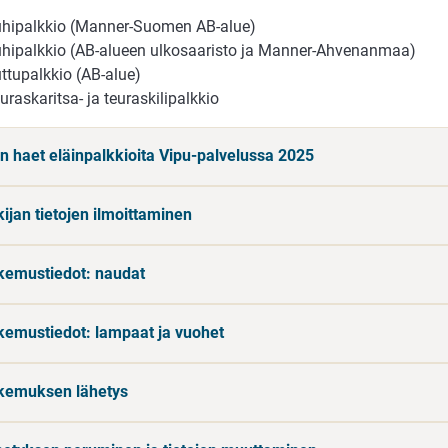
hipalkkio (Manner-Suomen AB-alue)
hipalkkio (AB-alueen ulkosaaristo ja Manner-Ahvenanmaa)
ttupalkkio (AB-alue)
uraskaritsa- ja teuraskilipalkkio
in haet eläinpalkkioita Vipu-palvelussa 2025
kijan tietojen ilmoittaminen
kemustiedot: naudat
kemustiedot: lampaat ja vuohet
kemuksen lähetys