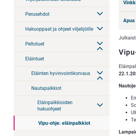
Vinkk
Perusehdot
Apua 
Hakuoppaat ja ohjeet viljelijöille
Julkais
Peltotuet
Vipu
Eläintuet
Eläinpal
Eläinten hyvinvointikorvaus
22.1.20
Nautoje
Nautapalkkiot
Em
Eläinpalkkioiden
So
hakuohjeet
Ul
Te
Vipu-ohje: eläinpalkkiot
Lampaid