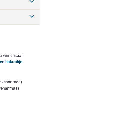
ta viimeistään
den hakuohje
.
-Ahvenanmaa)
hvenanmaa)