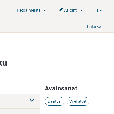
Tietoa meistä
Asiointi
FI
Hae
Haku
ku
Avainsanat
Eläintuet
Viljelijätuet