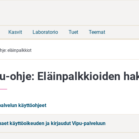
Siirry
Siirry
suoraan
koko
sisältöön
sivuston
hakuun
Kasvit
Laboratorio
Tuet
Teemat
hje: eläinpalkkiot
u-ohje: Eläinpalkkioiden ha
palvelun käyttöohjeet
haet käyttöoikeuden ja kirjaudut Vipu-palveluun