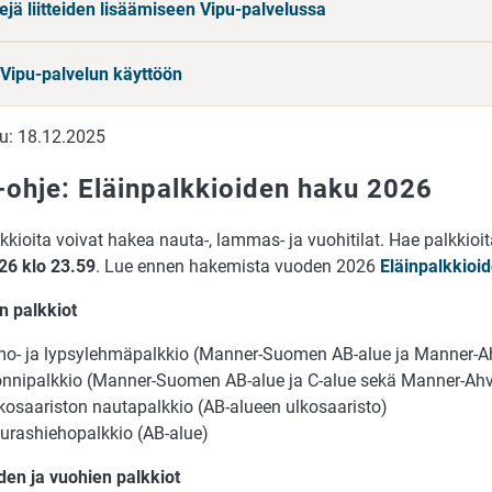
ejä liitteiden lisäämiseen Vipu-palvelussa
Vipu-palvelun käyttöön
tu: 18.12.2025
-ohje: Eläinpalkkioiden haku 2026
kkioita voivat hakea nauta-, lammas- ja vuohitilat. Hae ­palk­ki­oi­
26 klo 23.59
. Lue ennen hakemista vuoden 2026
Eläinpalkkioi
n palkkiot
o- ja lypsylehmäpalkkio (Manner-Suomen AB-alue ja Manner
nnipalkkio (Manner-Suomen AB-alue ja C-alue sekä Manner-A
kosaariston nautapalkkio (AB-alueen ulkosaaristo)
urashiehopalkkio (AB-alue)
en ja vuohien palkkiot