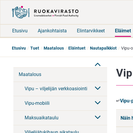
Etusivu
Ajankohtaista
Elintarvikkeet
Eläimet
Etusivu
Tuet
Maatalous
Eläintuet
Nautapalkkiot
Vipu-o
Vip
Maatalous
Vipu – viljelijän verkkoasiointi
↵
Vipu-
Vipu-mobiili
Maksuaikataulu
Näin 
Viljelijätukihaun aikataulu