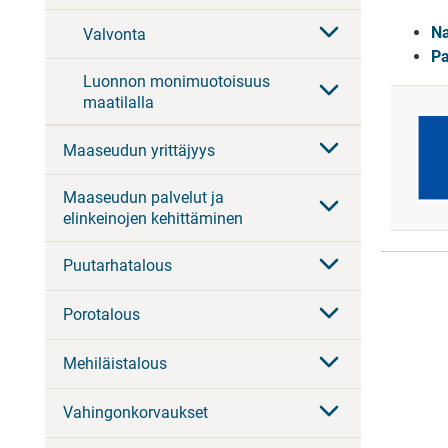
Na
Valvonta
Pa
Luonnon monimuotoisuus
maatilalla
Maaseudun yrittäjyys
Maaseudun palvelut ja
elinkeinojen kehittäminen
Puutarhatalous
Porotalous
Mehiläistalous
Vahingonkorvaukset