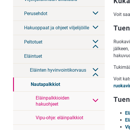
Kuka
Perusehdot
Voit saa
Tuen
Hakuoppaat ja ohjeet viljelijöille
Ruokavi
Peltotuet
jälkeen
hakuvuo
Eläintuet
Tukimää
Eläinten hyvinvointikorvaus
Voit ka
Nautapalkkiot
ruokavi
Eläinpalkkioiden
Tuen
hakuohjeet
El
Vipu-ohje: eläinpalkkiot
El
Vi