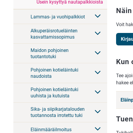
Usein kysyttyä nautapalkkioista
Näin
Lammas- ja vuohipalkkiot
Voit ha
Alkuperäisrotueläinten
kasvattamissopimus
Kirja
Maidon pohjoinen
tuotantotuki
Kun 
Pohjoinen kotieläintuki
Tee ajoi
naudoista
hakee el
Pohjoinen kotieläintuki
uuhista ja kutuista
Eläin
Sika- ja siipikarjatalouden
tuotannosta irrotettu tuki
Tuen
Eläinmääräilmoitus
Tukihall