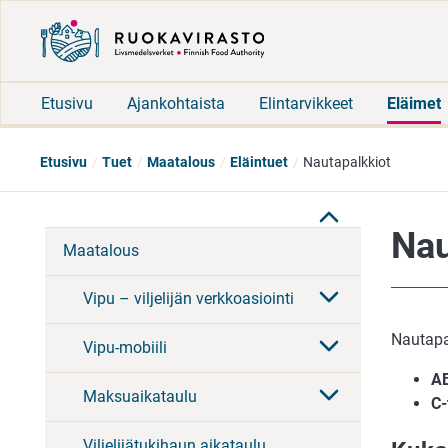
Etusivu
Ajankohtaista
Elintarvikkeet
Eläimet
Etusivu
Tuet
Maatalous
Eläintuet
Nautapalkkiot
Nau
Maatalous
Vipu – viljelijän verkkoasiointi
Nautapa
Vipu-mobiili
AB
Maksuaikataulu
C-
Viljelijätukihaun aikataulu