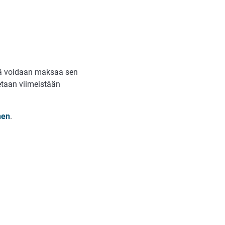
ä voidaan maksaa sen
etaan viimeistään
nen
.