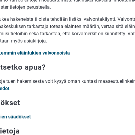
isteritietojen perusteella.
ukea hakeneista tiloista tehdään lisäksi valvontakäynti. Valvont
akeskuksen tarkastaja toteaa eläinten määrän, vertaa sitä eläinr
miisi tietoihin sekä tarkastaa, että korvamerkit on kiinnitetty. V
taan myös asiakirjoja.
kemmin eläintukien valvonnoista
itsetko apua?
toja tuen hakemisesta voit kysyä oman kuntasi maaseutuelinkei
iedot
ökset
kien säädökset
ietoja