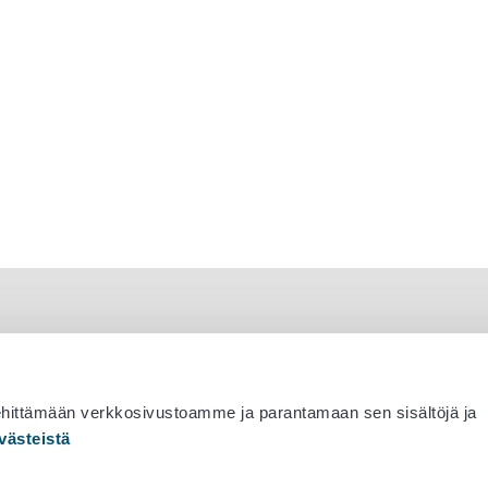
ehittämään verkkosivustoamme ja parantamaan sen sisältöjä ja
västeistä
 530 0400