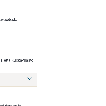
kuvuodesta.
ös, että Ruokavirasto
i tietojen ja