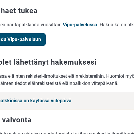
 haet tukea
kea nautapalkkioita vuosittain
Vipu-palvelussa
. Hakuaika on al
udu Vipu-palveluun
olet lähettänyt hakemuksesi
ssa eläinten rekisteri-ilmoitukset eläinrekistereihin. Huomioi my
äinten tiedot eläinrekisteristä eläinpalkkion viitepäivänä.
palkkioissa on käytössä viitepäivä
 valvonta
into valvoo ehtojen noudattamista tukihakemuksella ilmoittamies