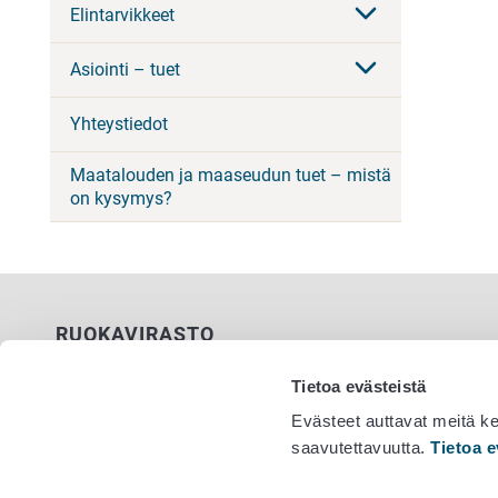
Elintarvikkeet
Asiointi – tuet
Yhteystiedot
Maatalouden ja maaseudun tuet – mistä
on kysymys?
RUOKAVIRASTO
PL 100
Tietoa evästeistä
00027 RUOKAVIRASTO
Evästeet auttavat meitä k
saavutettavuutta.
Tietoa e
Yhteystiedot
Vaihde 029
Palaute