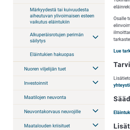
eläinrek
Märkyydestä tai kuivuudesta
aiheutuvan ylivoimaisen esteen
Osalle t
vaikutus eläintukiin
elinvoim
ilmoitta
Alkuperäisrotujen perimän
tarkaste
säilytys
Lue tar
Eläintukien hakuopas
Tarv
Nuoren viljelijän tuet
Lisätie
Investoinnit
yhteyst
Maatilojen neuvonta
Sääd
Neuvontakorvaus neuvojille
Eläintu
Lisät
Maatalouden kriisituet