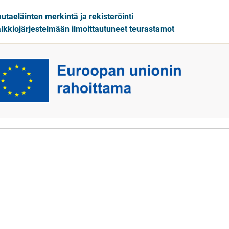
utaeläinten merkintä ja rekisteröinti
lkkiojärjestelmään ilmoittautuneet teurastamot