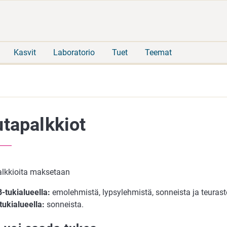
Siirry
Siirry
suoraan
koko
sisältöön
sivuston
hakuun
Kasvit
Laboratorio
Tuet
Teemat
tapalkkiot
lkkioita maksetaan
-tukialueella:
emolehmistä, lypsylehmistä, sonneista ja teurast
tukialueella:
sonneista.