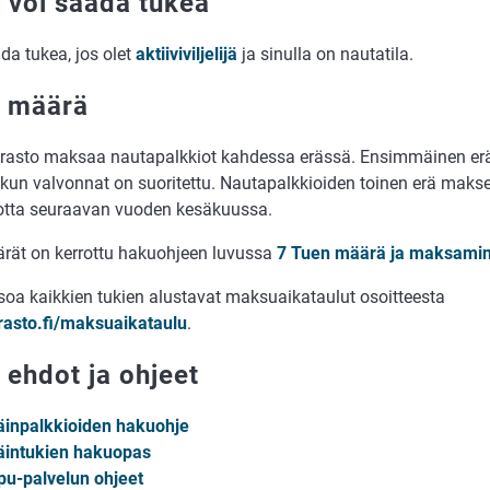
 voi saada tukea
da tukea, jos olet
aktiiviviljelijä
ja sinulla on nautatila.
 määrä
rasto maksaa nautapalkkiot kahdessa erässä. Ensimmäinen er
, kun valvonnat on suoritettu. Nautapalkkioiden toinen erä maks
tta seuraavan vuoden kesäkuussa.
rät on kerrottu hakuohjeen luvussa
7 Tuen määrä ja maksami
tsoa kaikkien tukien alustavat maksuaikataulut osoitteesta
rasto.fi/maksuaikataulu
.
 ehdot ja ohjeet
äinpalkkioiden hakuohje
äintukien hakuopas
pu-palvelun ohjeet