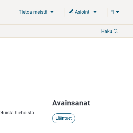
Tietoa meistä
Asiointi
FI
Hae
Haku
Avainsanat
etuista hiehoista
Eläintuet