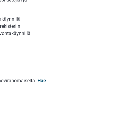
akäynnillä
ekisteriin
alvontakäynnillä
noviranomaiselta.
Hae