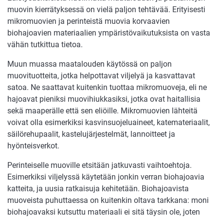
muovin kierrätyksessä on vielä paljon tehtävää. Erityisesti
mikromuovien ja perinteistä muovia korvaavien
biohajoavien materiaalien ympäristövaikutuksista on vasta
vähän tutkittua tietoa.
Muun muassa maatalouden käytössä on paljon
muovituotteita, jotka helpottavat viljelyä ja kasvattavat
satoa. Ne saattavat kuitenkin tuottaa mikromuoveja, eli ne
hajoavat pieniksi muovihiukkasiksi, jotka ovat haitallisia
sekä maaperälle että sen eliöille. Mikromuovien lähteitä
voivat olla esimerkiksi kasvinsuojeluaineet, katemateriaalit,
säilörehupaalit, kastelujärjestelmät, lannoitteet ja
hyönteisverkot.
Perinteiselle muoville etsitään jatkuvasti vaihtoehtoja.
Esimerkiksi viljelyssä käytetään jonkin verran biohajoavia
katteita, ja uusia ratkaisuja kehitetään. Biohajoavista
muoveista puhuttaessa on kuitenkin oltava tarkkana: moni
biohajoavaksi kutsuttu materiaali ei sitä täysin ole, joten