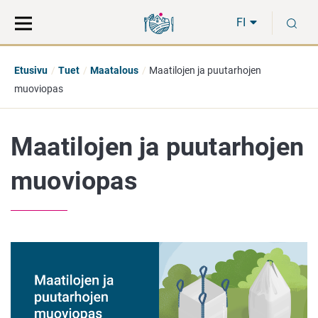
Siirry
Siirry
H
suoraan
koko
FI
sisältöön
sivuston
hakuun
Etusivu
Tuet
Maatalous
Maatilojen ja puutarhojen
muoviopas
Maatilojen ja puutarhojen
muoviopas