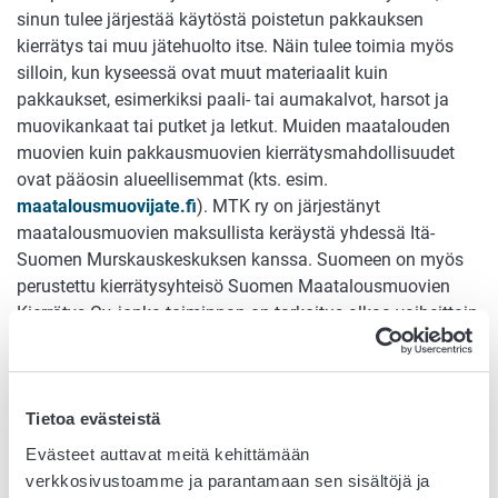
sinun tulee järjestää käytöstä poistetun pakkauksen
kierrätys tai muu jätehuolto itse. Näin tulee toimia myös
silloin, kun kyseessä ovat muut materiaalit kuin
pakkaukset, esimerkiksi paali- tai aumakalvot, harsot ja
muovikankaat tai putket ja letkut. Muiden maatalouden
muovien kuin pakkausmuovien kierrätysmahdollisuudet
ovat pääosin alueellisemmat (kts. esim.
maatalousmuovijate.fi
). MTK ry on järjestänyt
maatalousmuovien maksullista keräystä yhdessä Itä-
Suomen Murskauskeskuksen kanssa. Suomeen on myös
perustettu kierrätysyhteisö Suomen Maatalousmuovien
Kierrätys Oy, jonka toiminnan on tarkoitus alkaa vaiheittain
2024.
Elinkeinotoiminnassa syntyvä jäte ei yleensä kuulu kunnan
jätehuoltovastuulle. Kun kyseessä on omaan käyttöön
Tietoa evästeistä
pakattu tuote, sinun tulee siitä syntyvän pakkausjätteen
Evästeet auttavat meitä kehittämään
kierrättämiseksi ottaa ensisijaisesti yhteyttä
verkkosivustoamme ja parantamaan sen sisältöjä ja
jätehuoltopalveluita tarjoavaan yritykseen (mm. alueelliset