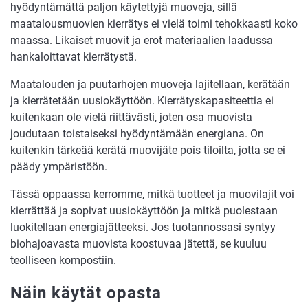
hyödyntämättä paljon käytettyjä muoveja, sillä
maatalousmuovien kierrätys ei vielä toimi tehokkaasti koko
maassa. Likaiset muovit ja erot materiaalien laadussa
hankaloittavat kierrätystä.
Maatalouden ja puutarhojen muoveja lajitellaan, kerätään
ja kierrätetään uusiokäyttöön. Kierrätyskapasiteettia ei
kuitenkaan ole vielä riittävästi, joten osa muovista
joudutaan toistaiseksi hyödyntämään energiana. On
kuitenkin tärkeää kerätä muovijäte pois tiloilta, jotta se ei
päädy ympäristöön.
Tässä oppaassa kerromme, mitkä tuotteet ja muovilajit voi
kierrättää ja sopivat uusiokäyttöön ja mitkä puolestaan
luokitellaan energiajätteeksi. Jos tuotannossasi syntyy
biohajoavasta muovista koostuvaa jätettä, se kuuluu
teolliseen kompostiin.
Näin käytät opasta