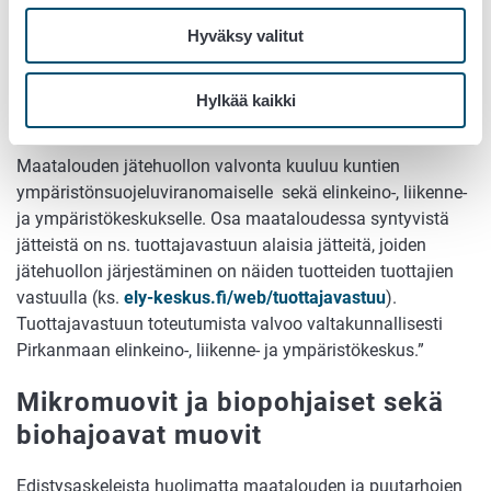
tuottajavastuuvelvollinen ja sinun tulisi liittyä pakkausten
Hyväksy valitut
tuottajayhteisöön. Kysy lisää
Suomen Pakkauskierrätys
RINKI Oy:stä
.
Hylkää kaikki
Maatalouden jätehuollon valvonta
Maatalouden jätehuollon valvonta kuuluu kuntien
ympäristönsuojeluviranomaiselle sekä elinkeino-, liikenne-
ja ympäristökeskukselle. Osa maataloudessa syntyvistä
jätteistä on ns. tuottajavastuun alaisia jätteitä, joiden
jätehuollon järjestäminen on näiden tuotteiden tuottajien
vastuulla (ks.
ely-keskus.fi/web/tuottajavastuu
).
Tuottajavastuun toteutumista valvoo valtakunnallisesti
Pirkanmaan elinkeino-, liikenne- ja ympäristökeskus.”
Mikromuovit ja biopohjaiset sekä
biohajoavat muovit
Edistysaskeleista huolimatta maatalouden ja puutarhojen