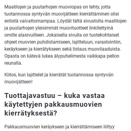
Maatilojen ja puutarhojen muoviopas on tehty, jotta
tuotannossa syntyvän muovijätteen kierrättäminen olisi
entistä vaivattomampaa. Löydät tältä sivustolta maatilojen
ja puutarhojen yleisimmät muovituotteet linkitettyinä
omille alasivuilleen. Jokaisella sivulla on tuotekohtaiset
ohjeet muovien puhdistamiseen, lajitteluun, varastointiin,
keräykseen ja kierrätykseen sekä listaus muovilaaduista.
Opasta on kätevä lukea älypuhelimesta vaikkapa pellon
reunalla.
Kiitos, kun lajittelet ja kierrätät tuotannossa syntyvän
muovijätteen!
Tuottajavastuu – kuka vastaa
käytettyjen pakkausmuovien
kierrätyksestä?
Pakkausmuovien keräykseen ja kierrättämiseen liittyy