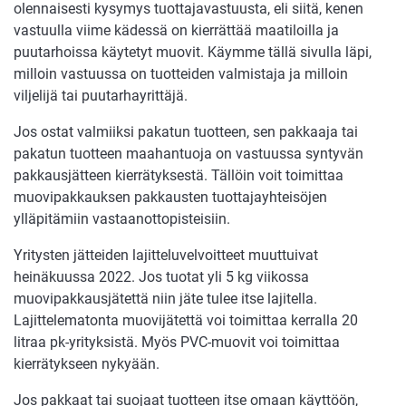
olennaisesti kysymys tuottajavastuusta, eli siitä, kenen
vastuulla viime kädessä on kierrättää maatiloilla ja
puutarhoissa käytetyt muovit. Käymme tällä sivulla läpi,
milloin vastuussa on tuotteiden valmistaja ja milloin
viljelijä tai puutarhayrittäjä.
Jos ostat valmiiksi pakatun tuotteen, sen pakkaaja tai
pakatun tuotteen maahantuoja on vastuussa syntyvän
pakkausjätteen kierrätyksestä. Tällöin voit toimittaa
muovipakkauksen pakkausten tuottajayhteisöjen
ylläpitämiin vastaanottopisteisiin.
Yritysten jätteiden lajitteluvelvoitteet muuttuivat
heinäkuussa 2022. Jos tuotat yli 5 kg viikossa
muovipakkausjätettä niin jäte tulee itse lajitella.
Lajittelematonta muovijätettä voi toimittaa kerralla 20
litraa pk-yrityksistä. Myös PVC-muovit voi toimittaa
kierrätykseen nykyään.
Jos pakkaat tai suojaat tuotteen itse omaan käyttöön,