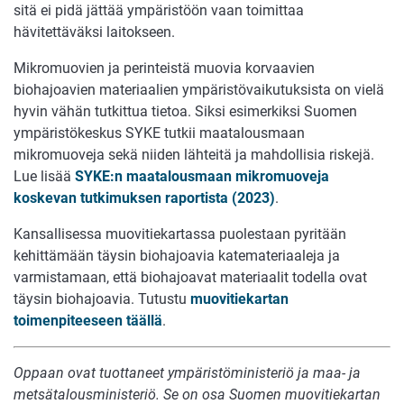
sitä ei pidä jättää ympäristöön vaan toimittaa
hävitettäväksi laitokseen.
Mikromuovien ja perinteistä muovia korvaavien
biohajoavien materiaalien ympäristövaikutuksista on vielä
hyvin vähän tutkittua tietoa. Siksi esimerkiksi Suomen
ympäristökeskus SYKE tutkii maatalousmaan
mikromuoveja sekä niiden lähteitä ja mahdollisia riskejä.
Lue lisää
SYKE:n maatalousmaan mikromuoveja
koskevan tutkimuksen raportista (2023)
.
Kansallisessa muovitiekartassa puolestaan pyritään
kehittämään täysin biohajoavia katemateriaaleja ja
varmistamaan, että biohajoavat materiaalit todella ovat
täysin biohajoavia. Tutustu
muovitiekartan
toimenpiteeseen täällä
.
Oppaan ovat tuottaneet ympäristöministeriö ja maa- ja
metsätalousministeriö. Se on osa Suomen muovitiekartan