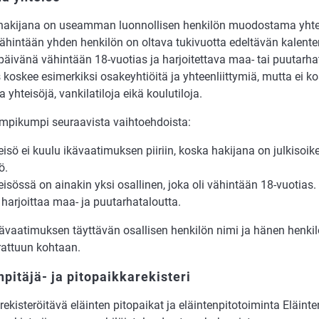
a­ki­ja­na on use­am­man luon­nol­li­sen hen­ki­lön muo­dos­ta­ma yh­t
vä­hin­tään yh­den hen­ki­lön on ol­ta­va tuki­vuot­ta edel­tä­vän ka­len­te­
äi­vä­nä vä­hin­tään 18-vuo­ti­as ja harjoitetta­va maa- tai puu­tar­ha­t
kos­kee esi­mer­kik­si osa­ke­yh­ti­öi­tä ja yh­teen­liit­ty­miä, mut­ta ei ko
a yh­tei­sö­jä, van­ki­la­ti­lo­ja eikä kou­lu­ti­lo­ja.
om­pi­kum­pi seu­raa­vis­ta vaih­to­eh­dois­ta:
ei­sö ei kuu­lu ikä­vaa­ti­muk­sen pii­riin, kos­ka ha­ki­ja­na on jul­kisoi­ke
sö.
ei­sös­sä on ai­na­kin yksi osal­li­nen, joka oli vä­hin­tään 18-vuo­ti­as. 
 har­joit­taa maa- ja puu­tar­ha­ta­lout­ta.
kä­vaa­ti­muk­sen täyt­tä­vän osal­li­sen hen­ki­lön nimi ja hä­nen hen­ki­
­rat­tuun kohtaan.
npitäjä- ja pitopaikkarekisteri
rekisteröitävä eläinten pitopaikat ja eläintenpitotoiminta Eläinte