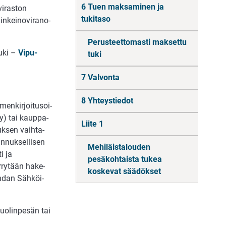
6 Tuen maksaminen ja
vi­ras­ton
tukitaso
­kei­no­vi­ran­o­
Perusteettomasti maksettu
tuki –
Vipu-
tuki
7 Valvonta
8 Yhteystiedot
men­kir­joi­tus­oi­
 (ry) tai kaup­pa­
Liite 1
uk­sen vaih­ta­
n­nuk­sel­li­sen
Mehiläistalouden
ti ja
pesäkohtaista tukea
r­ry­tään ha­ke­
koskevat säädökset
oh­dan Säh­köi­
kuo­lin­pe­sän tai