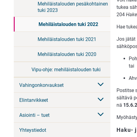
Mehiläistalouden pesäkohtainen
tu­kea säh­
tuki 2023
204
Ha­ke
Mehiläistalouden tuki 2022
Hae tu­ke
Jos jä­tät 
Mehiläistalouden tuki 2021
säh­kö­pos­
Mehiläistalouden tuki 2020
Poh­
tai
Vipu-ohje: mehiläistalouden tuki
Ah­v
Vahingonkorvaukset
Pos­tit­se
säl­tä­vä p
Elintarvikkeet
nä
15.6.
Asiointi – tuet
Myö­häs­ty
Haku- j
Yhteystiedot