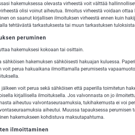
es­sa­si ha­ke­muk­ses­sa ole­vas­ta vir­hees­tä voit vält­tää hal­lin­nol­li­
 vir­hees­tä oli­si voi­nut ai­heutua. Il­moi­tus vir­hees­tä voi­daan ot­ta
i­nen on saa­nut kir­jal­li­sen ilmoituksen vir­hees­tä en­nen kuin ha­ki­j
kal­la teh­tä­väs­tä tar­kas­tuk­ses­ta tai muun tarkastuksen tu­lok­sis­ta
ksen peruminen
t­taa ha­ke­muk­se­si ko­ko­aan tai osit­tain.
 säh­köi­sen ha­ke­muk­sen säh­köi­ses­ti haku­ajan ku­lu­es­sa. Pa­pe­ril
voit pe­rua haku­ai­ka­na il­moit­ta­mal­la pe­ru­mi­ses­ta va­paa­muo­toi­se
i­tuk­sel­la.
jäl­keen voit pe­rua sekä säh­köi­sen että pa­pe­ril­la toi­mi­te­tun ha­
­sel­la kirjallisella il­moi­tuksel­la. Jos val­von­nas­ta on jo il­moi­tet­tu
­nas­ta ai­heu­tuu valvontaseuraa­muk­sia, tuki­hake­mus­ta ei voi pe­ru
­von­ta­seu­raa­muk­sia ai­heu­tui. Muus­sa tapaukses­sa pe­ru­mi­sen t
­nen ha­ke­muk­seen koh­dis­tu­va mak­su­ta­pah­tu­ma.
ten ilmoittaminen