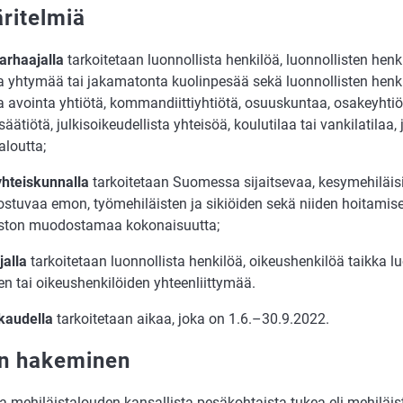
ritelmiä
ar­haa­jal­la
tar­koi­te­taan luon­nol­lis­ta hen­ki­löä, luon­nol­lis­ten hen­
 yh­ty­mää tai jaka­ma­ton­ta kuo­lin­pe­sää sekä luon­nol­lis­ten hen­k
avoin­ta yh­ti­ö­tä, kom­man­diit­ti­yh­ti­ö­tä, osuus­kun­taa, osa­ke­yh­ti­ö
ää­ti­ö­tä, jul­kisoi­keu­del­lis­ta yh­tei­söä, kou­lu­ti­laa tai van­ki­la­ti­laa
a­lout­ta;
yh­teis­kun­nal­la
tar­koi­te­taan Suo­mes­sa si­jait­se­vaa, ke­sy­me­hi­läi­
oos­tu­vaa emon, työ­me­hi­läis­ten ja si­ki­öi­den sekä nii­den hoi­ta­mi­se
s­ton muo­dos­ta­maa ko­ko­nai­suut­ta;
jal­la
tar­koi­te­taan luon­nol­lis­ta hen­ki­löä, oi­keus­hen­ki­löä taik­ka lu
den tai oikeushenki­löi­den yh­teen­liit­ty­mää.
kau­del­la
tar­koi­te­taan ai­kaa, joka on 1.6.–30.9.2022.
n hakeminen
 me­hi­läis­ta­lou­den kan­sal­lis­ta pesä­koh­tais­ta tu­kea eli me­hi­läis