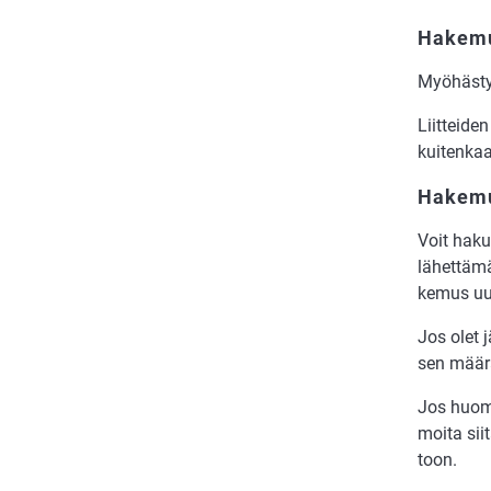
Hakemu
Myö­häs­ty
Liit­tei­d
kui­ten­kaa
Hakemu
Voit haku­a
lä­het­tä­m
ke­mus uu
Jos olet jä
sen mää­rä
Jos huo­ma
moi­ta sii­
toon.