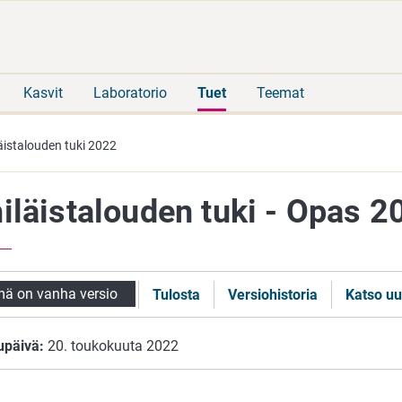
Siirry
Siirry
suoraan
koko
sisältöön
sivuston
hakuun
Kasvit
Laboratorio
Tuet
Teemat
äistalouden tuki 2022
iläistalouden tuki - Opas 2
ä on vanha versio
Tulosta
Versiohistoria
Katso uu
upäivä:
20. toukokuuta 2022