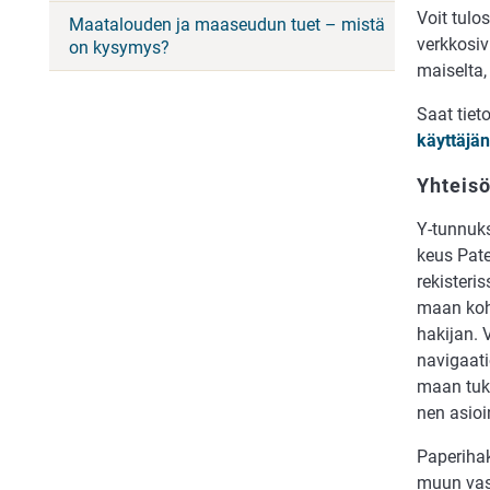
Voit tu­lo
Maatalouden ja maaseudun tuet – mistä
verkkosiv
on kysymys?
mai­sel­ta
Saat tie­t
käyt­tä­jä
Yhteisö
Y-tun­nuk­s
keus Pa­ten
re­kis­te­r
maan koh­da
ha­ki­jan. 
navigaatioo
maan tu­ke
nen asi­oin
Pa­pe­ri­ha
muun vas­t