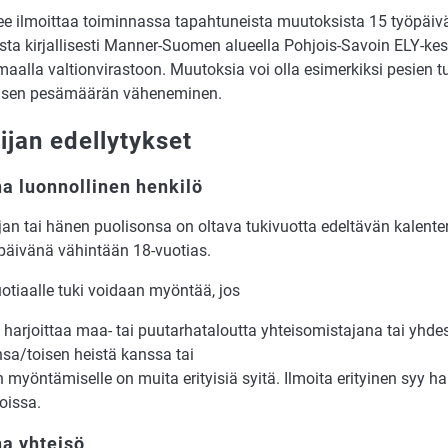
ee il­moit­taa toi­min­nas­sa ta­pah­tu­neis­ta muu­tok­sis­ta 15 työ­päi­v
s­ta kir­jal­li­ses­ti Man­ner-Suo­men alu­eel­la Poh­jois-Sa­voin ELY-ke
aal­la val­ti­on­vi­ras­toon. Muu­tok­sia voi olla esi­mer­kik­si pe­sien t
oi­sen pesä­mää­rän vä­he­ne­mi­nen.
ijan edellytykset
a luonnollinen henkilö
jan tai hä­nen puo­li­son­sa on ol­ta­va tuki­vuot­ta edel­tä­vän ka­len­te­
päi­vä­nä vähintään 18-vuo­ti­as.
o­ti­aal­le tuki voi­daan myön­tää, jos
har­joit­taa maa- tai puu­tar­ha­ta­lout­ta yh­teis­o­mis­ta­ja­na tai yh­
­sa/toi­sen heis­tä kans­sa tai
 myön­tä­mi­sel­le on mui­ta eri­tyi­siä syi­tä. Il­moi­ta eri­tyi­nen syy h
dois­sa.
a yhteisö