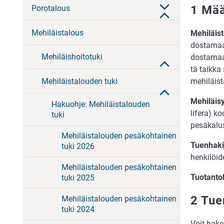
1 Mää
Porotalous
Mehiläistalous
Me­hi­läis­t
dos­ta­maa
Mehiläishoitotuki
dos­ta­maa 
tä taik­ka s
me­hi­läis­t
Mehiläistalouden tuki
Me­hi­läis­
Hakuohje: Mehiläistalouden
li­fe­ra) k
tuki
pesä­ka­lu
Mehiläistalouden pesäkohtainen
Tuen­ha­ki­
tuki 2026
hen­ki­löi­
Mehiläistalouden pesäkohtainen
Tuo­tan­to­
tuki 2025
2 Tue
Mehiläistalouden pesäkohtainen
tuki 2024
Voit ha­kea