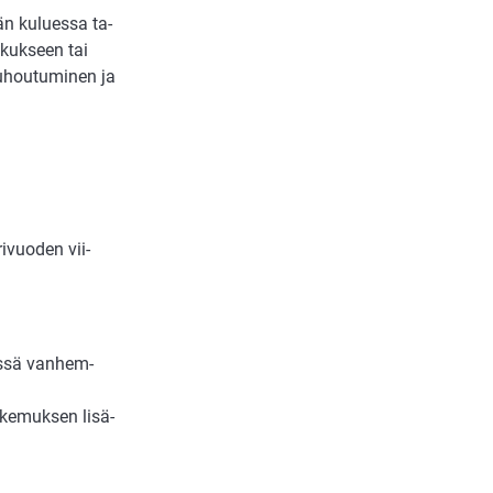
än ku­lu­es­sa ta­
s­kuk­seen tai
u­hou­tu­mi­nen ja
ri­vuo­den vii­
des­sä van­hem­
a­ke­muk­sen lisä­