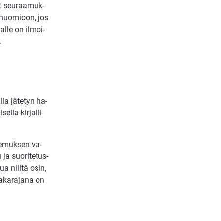
set seu­raa­muk­
a huo­mi­oon, jos
al­le on il­moi­
.
­la jä­te­tyn ha­
l­la kir­jal­li­
ke­muk­sen va­
 ja suo­ri­te­tus­
a niil­tä osin,
aka­ra­ja­na on