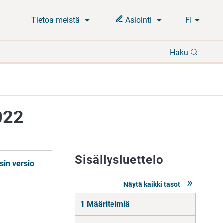
Tietoa meistä
Asiointi
FI
Hae
Haku
022
Sisällysluettelo
sin versio
Näytä kaikki tasot
Siirry
1 Määritelmiä
suoraan
sisältöön