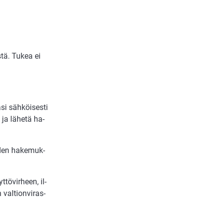
­tä. Tu­kea ei
si säh­köi­ses­ti
 ja lä­he­tä ha­
u­den ha­ke­muk­
tö­vir­heen, il­
al­ti­on­vi­ras­