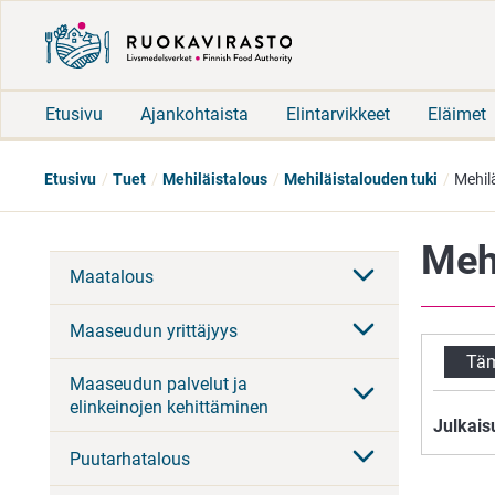
Etusivu
Ajankohtaista
Elintarvikkeet
Eläimet
Etusivu
Tuet
Mehiläistalous
Mehiläistalouden tuki
Mehil
Meh
Maatalous
Maaseudun yrittäjyys
Täm
Maaseudun palvelut ja
elinkeinojen kehittäminen
Julkais
Puutarhatalous