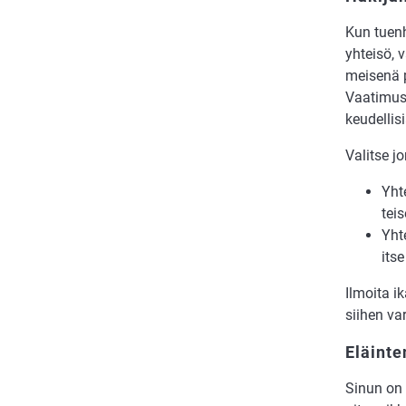
Kun tuen­h
yh­tei­sö, 
mei­se­nä p
Vaa­ti­mus 
keu­del­li­si
Va­lit­se j
Yh­t
tei­
Yh­t
itse
Il­moi­ta i
sii­hen va
Eläinte
Si­nun on 