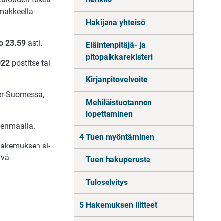
mak­keel­la
Hakijana yhteisö
o 23.59
asti.
Eläintenpitäjä- ja
pitopaikkarekisteri
022
pos­tit­se tai
Kirjanpitovelvoite
ner-Suo­mes­sa,
Mehiläistuotannon
lopettaminen
­nen­maal­la.
4 Tuen myöntäminen
ha­ke­muk­sen si­
­vä­
Tuen hakuperuste
Tuloselvitys
5 Hakemuksen liitteet