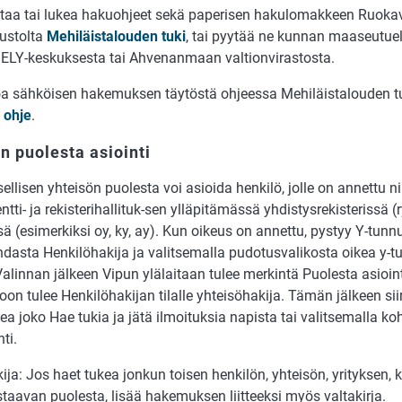
s­taa tai lu­kea haku­oh­jeet sekä pa­pe­ri­sen haku­lo­mak­keen Ruo­ka­
ustolta
Mehiläistalouden tuki
, tai pyytää ne kunnan maa­seu­tu­elin
, ELY-kes­kuk­ses­ta tai Ahvenanmaan valtionvirastos­ta.
oa säh­köi­sen ha­ke­muk­sen täy­tös­tä oh­jees­sa Me­hi­läis­ta­lou­den 
n ohje
.
n puolesta asiointi
el­li­sen yh­tei­sön puo­les­ta voi asi­oi­da hen­ki­lö, jol­le on an­net­tu ni­
t­ti- ja rekiste­ri­hal­li­tuk-sen yllä­pi­tä­mäs­sä yh­dis­tys­re­kis­te­ris­sä
is­sä (esi­mer­kik­si oy, ky, ay). Kun oi­keus on an­net­tu, pys­tyy Y-tun­n
s­ta Hen­ki­lö­ha­ki­ja ja va­lit­se­mal­la pu­do­tus­va­li­kos­ta oi­kea y-tu
Va­lin­nan jäl­keen Vi­pun ylä­lai­taan tu­lee mer­kin­tä Puo­les­ta asi­oin­
n tu­lee Hen­ki­lö­ha­ki­jan ti­lal­le yh­tei­sö­ha­ki­ja. Tä­män jäl­keen sii
a joko Hae tukia ja jätä il­moi­tuk­sia na­pis­ta tai va­lit­se­mal­la k
­ti.
­ki­ja: Jos haet tu­kea jon­kun toi­sen hen­ki­lön, yh­tei­sön, yri­tyk­sen, 
aa­van puoles­ta, li­sää ha­ke­muk­sen liit­teek­si myös val­ta­kir­ja.