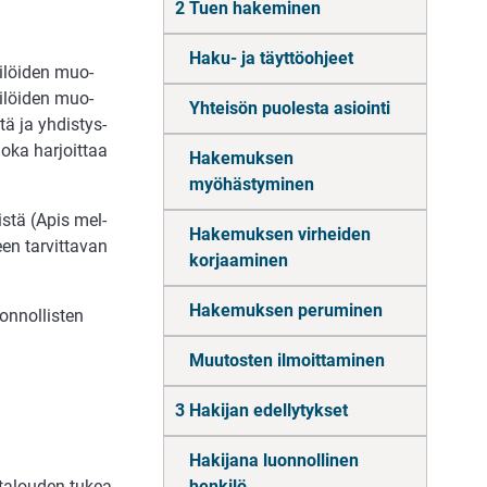
2 Tuen hakeminen
Haku- ja täyttöohjeet
ki­löi­den muo­
i­löi­den muo­
Yhteisön puolesta asiointi
­tä ja yh­dis­tys­
, joka har­joit­taa
Hakemuksen
myöhästyminen
sis­tä (Apis mel­
Hakemuksen virheiden
en tar­vit­ta­van
korjaaminen
Hakemuksen peruminen
on­nol­lis­ten
Muutosten ilmoittaminen
3 Hakijan edellytykset
Hakijana luonnollinen
­ta­lou­den tu­kea
henkilö