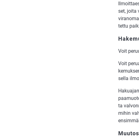
Il­moit­ta­
set, joi­ta
vi­ran­o­ma
tet­tu pai­
Hakemu
Voit pe­ruu
Voit pe­rua
ke­muk­sen 
sel­la il­mo
Haku­ajan 
paa­muo­toi
ta val­von
mi­hin val
en­sim­mäi
Muutos