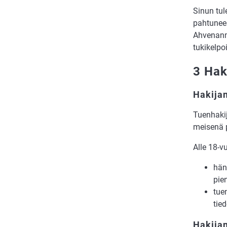
Si­nun tu­l
pah­tu­nee
Ah­ve­nan­m
tuki­kel­p
3 Hak
Hakijan
Tuen­ha­ki­
mei­se­nä 
Alle 18-vu
hän 
pien
tuen
tie­
Hakijan