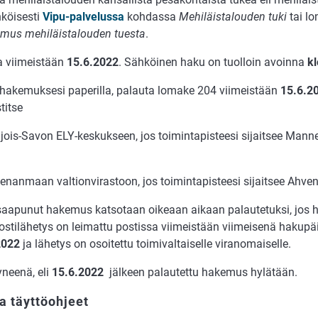
köi­ses­ti
Vipu-pal­ve­lus­sa
koh­das­sa
Me­hi­läis­ta­lou­den tuki
tai lo­
­mus mehi­läis­ta­lou­den tu­es­ta
.
a vii­meis­tään
15.6.2022
. Säh­köi­nen haku on tuol­loin avoin­na
kl
ha­ke­muk­se­si pa­pe­ril­la, pa­lau­ta lo­ma­ke 204 vii­meis­tään
15.6.2
tit­se
jois-Sa­von ELY-kes­kuk­seen, jos toi­min­ta­pis­tee­si si­jait­see Man­
e­nan­maan val­ti­on­vi­ras­toon, jos toi­min­ta­pis­tee­si si­jait­see Ah­ve
 saa­pu­nut ha­ke­mus kat­so­taan oi­ke­aan ai­kaan pa­lau­te­tuk­si, jos 
os­ti­lä­he­tys on lei­mat­tu pos­tis­sa vii­meis­tään vii­mei­se­nä haku­päi
2022
ja lä­he­tys on osoi­tet­tu toi­mi­val­tai­sel­le virano­mai­sel­le.
­nee­nä, eli
15.6.2022
jäl­keen pa­lau­tet­tu ha­ke­mus hy­lä­tään.
a täyttöohjeet