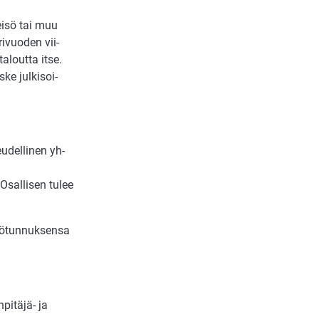
ei­sö tai muu
ri­vuo­den vii­
a­lout­ta itse.
s­ke jul­kisoi­
u­del­li­nen yh­
Osal­li­sen tu­lee
lö­tun­nuk­sen­sa
npitäjä- ja