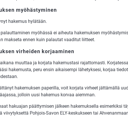
ksen myöhästyminen
­nyt ha­ke­mus hy­lä­tään.
en pa­laut­ta­mi­nen myö­häs­sä ei ai­heu­ta ha­ke­muk­sen myö­häs­ty­mis
n mak­se­ta ennen kuin pa­lau­tat vaa­di­tut liit­teet.
ksen virheiden korjaaminen
i­ka­na muut­taa ja kor­ja­ta ha­ke­mus­ta­si ra­jat­to­mas­ti. Kor­ja­tes­sa­
ää­si hakemus­ta, peru en­sin ai­kai­sem­pi lä­he­tyk­se­si, kor­jaa tie­dot
­des­taan.
t­tä­nyt ha­ke­muk­sen pa­pe­ril­la, voit kor­ja­ta vir­heet jät­tä­mäl­lä u
­a­jas­sa, jol­loin uusi hakemus kor­vaa ai­em­man.
at haku­ajan päät­ty­mi­sen jäl­keen ha­ke­muk­sel­la esi­mer­kik­si täyt­
tä vii­vy­tyk­set­tä Poh­jois-Sa­von ELY-kes­kuk­seen tai Ah­ve­nan­maan v