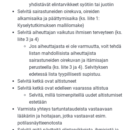
yhdistävät elintarvikkeet syötiin tai juotiin
Selvitä sairastuneiden oirekuva, oireiden
alkamisaika ja päättymisaika (ks. liite 1:
Kyselytutkimuksen mallilomake)
Selvitä aiheuttajan vaikutus ihmisen terveyteen (ks.
liite 3 ja 4)
Jos aiheuttajasta ei ole varmuutta, voit tehdä
listan mahdollisista aiheuttajista
sairastuneiden oirekuvan ja itämisajan
perusteella (ks. liite 3 ja 4). Selvityksen
edetessä lista tyypillisesti supistuu.
Selvitä ketkä ovat altistuneet
Selvitä ketkä ovat edelleen vaarassa altistua
Selvitä, millä toimenpiteillä uudet altistumiset
estetään
Varmista yhteys tartuntataudeista vastaavaan
lääkäriin ja hoitajaan, jotka vastaavat esim.
potilasnäytteenotosta
Selvitä mitä näytteitä elintarvikkeista, ihmisistä ja