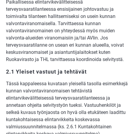
Paikallisessa elintarvikevälitteisessä
terveysvaaratilanteessa ensisijainen johtovastuu ja
toimivalta tilanteen hallitsemiseksi on usein kunnan
valvontaviranomaisella. Tarvittaessa kunnan
valvontaviranomainen on yhteydessä myös muiden
valvonta-alueiden viranomaisiin ja/tai AVIin. Jos
terveysvaaratilanne on usean eri kunnan alueella, voivat
keskusviranomaiset ja asiantuntijalaitokset kuten
Ruokavirasto ja THL tarvittaessa koordinoida selvitystä.
2.1 Yleiset vastuut ja tehtävät
Tässä kappaleessa kuvataan yleisellä tasolla esimerkkejä
kunnan valvontaviranomaisen tehtävistä
elintarvikevälitteisessä terveysvaaratilanteessa ja
annetaan ohjeita selvitystyön tueksi. Vastuuhenkilöt ja
selkeä kuvaus työnjaosta on hyvä olla etukäteen laadittu
kuntakohtaisessa elintarvikkeita koskevassa
valmiussuunnitelmassa (ks. 2.6.1 Kuntakohtainen
elintarvikkeita koskeva valmiussuunnitelma).