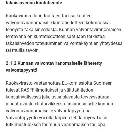
takaisinvedon kuntatiedote
Ruokavirasto lähettää tarvittaessa kuntien
valvontaviranomaisille kuntatiedotteen kotimaassa
tehdystä takaisinvedosta. Kunnan valvontaviranomaisen
tehtävänä on kuntatiedotteen saatuaan tarkistaa
takaisinvedon toteutuminen valvontakäyntien yhteydessä
tai muilla tavoin.
2.1.2 Kunnan valvontaviranomaiselle lähetetty
valvontapyyntö
Ruokavirasto vastaanottaa EU-komissiolta Suomeen
tulevat RASFF-ilmoitukset ja välittää tiedon
kansainvälisessä jakelussa olevasta terveysvaaraa
aiheuttavasta elintarvikkeesta asianosaiselle kunnan
valvontaviranomaiselle valvontapyyntönä.
Valvontapyyntö voi olla tarpeen tehdä myös Tullin
tutkimustuloksen tai muun viranomaisen tai jopa