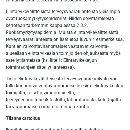
Elintarvikevälitteisistä terveysvaaratilanteista yleisimpiä
ovat ruokamyrkytysepidemiat. Niiden selvittämisestä
kerrotaan tarkemmin kappaleessa 2.3.2.
Ruokamyrkytysepidemia. Muista elintarvikevälitteisistä
terveysvaaratilanteista on lisätietoa luvun 4 esimerkeissä.
Kuntien valvontaviranomaiset vastaavat valvonta-
alueellaan elintarvikealan toimijoiden ohjauksesta myös
säteilytilanteissa (ks. liite 1: Elintarvikeketjun
toimintaohjeet säteilytilanteessa).
Tieto elintarvikevälitteisestä terveysvaaraepäilystä voi
tulla kunnan valvontaviranomaiselle esim. elintarvikealan
toimijalta, toiselta viranomaiselta,
terveydenhuoltohenkilöstöltä, laboratoriosta, kuluttajalta
tai viranomaisen oman toiminnan kautta.
Tilannekartoitus
Ilmoituksen vastaanottanut viranhaltija aloittaa