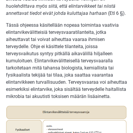
huolehdittava myös siitä, että elintarvikkeet tai niistä
annettavat tiedot eivät johda kuluttajaa harhaan
(Etl 6 §).
Tässä ohjeessa käsitellään nopeaa toimintaa vaativia
elintarvikevälitteisiä terveysvaaratilanteita, jotka
aiheuttavat tai voivat aiheuttaa vaaraa ihmisen
terveydelle. Ohje ei käsittele tilanteita, joissa
terveysvaikutus syntyy pitkällä aikavälillä hiljalleen
kumuloituen. Elintarvikevälitteisellä terveysvaaralla
tarkoitetaan mitä tahansa biologista, kemiallista tai
fysikaalista tekijää tai tilaa, joka saattaa vaarantaa
elintarvikkeen turvallisuuden. Terveysvaaraa voi aiheuttaa
esimerkiksi elintarvike, joka sisältää terveydelle haitallista
mikrobia tai akuutisti toksisen määrän lisäainetta.