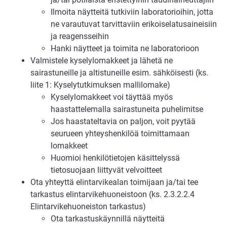
Ilmoita näytteitä tutkiviin laboratorioihin, jotta
ne varautuvat tarvittaviin erikoiselatusaineisiin
ja reagensseihin
Hanki näytteet ja toimita ne laboratorioon
Valmistele kyselylomakkeet ja lähetä ne
sairastuneille ja altistuneille esim. sähköisesti (ks.
liite 1: Kyselytutkimuksen mallilomake)
Kyselylomakkeet voi täyttää myös
haastattelemalla sairastuneita puhelimitse
Jos haastateltavia on paljon, voit pyytää
seurueen yhteyshenkilöä toimittamaan
lomakkeet
Huomioi henkilötietojen käsittelyssä
tietosuojaan liittyvät velvoitteet
Ota yhteyttä elintarvikealan toimijaan ja/tai tee
tarkastus elintarvikehuoneistoon (ks. 2.3.2.2.4
Elintarvikehuoneiston tarkastus)
Ota tarkastuskäynnillä näytteitä