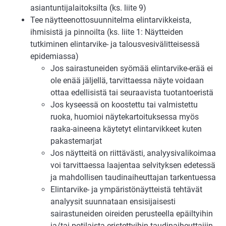
asiantuntijalaitoksilta (ks. liite 9)
Tee näytteenottosuunnitelma elintarvikkeista,
ihmisistä ja pinnoilta (ks. liite 1: Näytteiden
tutkiminen elintarvike- ja talousvesivälitteisessä
epidemiassa)
Jos sairastuneiden syömää elintarvike-erää ei
ole enää jäljellä, tarvittaessa näyte voidaan
ottaa edellisistä tai seuraavista tuotantoeristä
Jos kyseessä on koostettu tai valmistettu
ruoka, huomioi näytekartoituksessa myös
raaka-aineena käytetyt elintarvikkeet kuten
pakastemarjat
Jos näytteitä on riittävästi, analyysivalikoimaa
voi tarvittaessa laajentaa selvityksen edetessä
ja mahdollisen taudinaiheuttajan tarkentuessa
Elintarvike- ja ympäristönäytteistä tehtävät
analyysit suunnataan ensisijaisesti
sairastuneiden oireiden perusteella epäiltyihin
ja/tai potilaista eristettyihin taudinaiheuttajiin