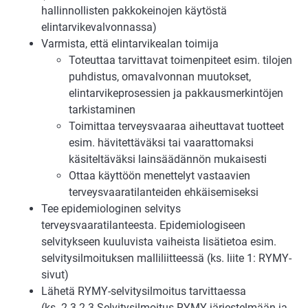
hallinnollisten pakkokeinojen käytöstä
elintarvikevalvonnassa)
Varmista, että elintarvikealan toimija
Toteuttaa tarvittavat toimenpiteet esim. tilojen
puhdistus, omavalvonnan muutokset,
elintarvikeprosessien ja pakkausmerkintöjen
tarkistaminen
Toimittaa terveysvaaraa aiheuttavat tuotteet
esim. hävitettäväksi tai vaarattomaksi
käsiteltäväksi lainsäädännön mukaisesti
Ottaa käyttöön menettelyt vastaavien
terveysvaaratilanteiden ehkäisemiseksi
Tee epidemiologinen selvitys
terveysvaaratilanteesta. Epidemiologiseen
selvitykseen kuuluvista vaiheista lisätietoa esim.
selvitysilmoituksen malliliitteessä (ks. liite 1: RYMY-
sivut)
Lähetä RYMY-selvitysilmoitus tarvittaessa
(ks. 2.3.2.3 Selvitysilmoitus RYMY-järjestelmään ja