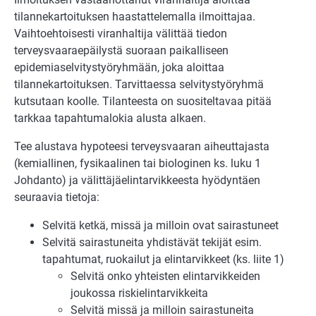
tilannekartoituksen haastattelemalla ilmoittajaa.
Vaihtoehtoisesti viranhaltija välittää tiedon
terveysvaaraepäilystä suoraan paikalliseen
epidemiaselvitystyöryhmään, joka aloittaa
tilannekartoituksen. Tarvittaessa selvitystyöryhmä
kutsutaan koolle. Tilanteesta on suositeltavaa pitää
tarkkaa tapahtumalokia alusta alkaen.
Tee alustava hypoteesi terveysvaaran aiheuttajasta
(kemiallinen, fysikaalinen tai biologinen ks. luku 1
Johdanto) ja välittäjäelintarvikkeesta hyödyntäen
seuraavia tietoja:
Selvitä ketkä, missä ja milloin ovat sairastuneet
Selvitä sairastuneita yhdistävät tekijät esim.
tapahtumat, ruokailut ja elintarvikkeet (ks. liite 1)
Selvitä onko yhteisten elintarvikkeiden
joukossa riskielintarvikkeita
Selvitä missä ja milloin sairastuneita