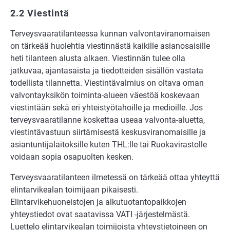
2.2 Viestintä
Terveysvaaratilanteessa kunnan valvontaviranomaisen
on tärkeää huolehtia viestinnästä kaikille asianosaisille
heti tilanteen alusta alkaen. Viestinnän tulee olla
jatkuvaa, ajantasaista ja tiedotteiden sisällön vastata
todellista tilannetta. Viestintävalmius on oltava oman
valvontayksikön toiminta-alueen väestöä koskevaan
viestintään sekä eri yhteistyötahoille ja medioille. Jos
terveysvaaratilanne koskettaa useaa valvonta-aluetta,
viestintävastuun siirtämisestä keskusviranomaisille ja
asiantuntijalaitoksille kuten THL:lle tai Ruokavirastolle
voidaan sopia osapuolten kesken.
Terveysvaaratilanteen ilmetessä on tärkeää ottaa yhteyttä
elintarvikealan toimijaan pikaisesti.
Elintarvikehuoneistojen ja alkutuotantopaikkojen
yhteystiedot ovat saatavissa VATI -järjestelmästä.
Luettelo elintarvikealan toimijoista yhteystietoineen on