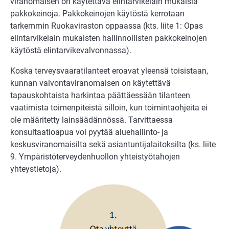
viranomaisen on käytettävä elintarvikelain mukaisia
pakkokeinoja. Pakkokeinojen käytöstä kerrotaan
tarkemmin Ruokaviraston oppaassa (kts. liite 1: Opas
elintarvikelain mukaisten hallinnollisten pakkokeinojen
käytöstä elintarvikevalvonnassa).
Koska terveysvaaratilanteet eroavat yleensä toisistaan,
kunnan valvontaviranomaisen on käytettävä
tapauskohtaista harkintaa päättäessään tilanteen
vaatimista toimenpiteistä silloin, kun toimintaohjeita ei
ole määritetty lainsäädännössä. Tarvittaessa
konsultaatioapua voi pyytää aluehallinto- ja
keskusviranomaisilta sekä asiantuntijalaitoksilta (ks. liite
9. Ympäristöterveydenhuollon yhteistyötahojen
yhteystietoja).