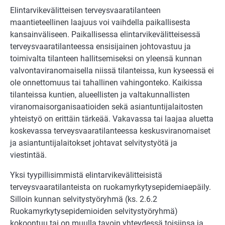
Elintarvikevälitteisen terveysvaaratilanteen
maantieteellinen laajuus voi vaihdella paikallisesta
kansainväliseen. Paikallisessa elintarvikevälitteisessä
terveysvaaratilanteessa ensisijainen johtovastuu ja
toimivalta tilanteen hallitsemiseksi on yleensä kunnan
valvontaviranomaisella niissä tilanteissa, kun kyseessä ei
ole onnettomuus tai tahallinen vahingonteko. Kaikissa
tilanteissa kuntien, alueellisten ja valtakunnallisten
viranomaisorganisaatioiden sekä asiantuntijalaitosten
yhteistyö on erittäin tärkeää. Vakavassa tai laajaa aluetta
koskevassa terveysvaaratilanteessa keskusviranomaiset
ja asiantuntijalaitokset johtavat selvitystyötä ja
viestintää.
Yksi tyypillisimmistä elintarvikevälitteisistä
terveysvaaratilanteista on ruokamyrkytysepidemiaepäily.
Silloin kunnan selvitystyöryhmä (ks. 2.6.2
Ruokamyrkytysepidemioiden selvitystyöryhmä)
kokoontuu tai on muulla tavoin yhteydessä toisiinsa ja