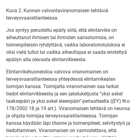
Kuva 2. Kunnan valvontaviranomaisen tehtäviä
terveysvaaratilanteessa.
Jos syntyy perusteltu epäily siitä, että elintarvike on
aiheuttanut ihmisen tai ihmisten sairastumisia, on
toimenpiteisiin ryhdyttävä, vaikka laboratoriotuloksia ei
olisi vielä tullut tai vaikka aiheuttajaa ei saada eristettyä
epäilyn alla olevasta elintarvikkeesta.
Elintarvikehuoneistoa valvova viranomainen on
terveysvaaratilanteessa yhteydessä elintarvikealan
toimijan kanssa. Toimijalta viranomainen saa tarkat
tiedot elintarvikkeesta ja sen jakeluketjusta ”yksi askel
taaksepäin ja yksi askel eteenpäin”-periaatteella ((EY) N:o
178/2002 18 ja 19 art.). Viranomaisen tehtävä on neuvoa
ja ohjata toimijaa terveysvaaratilanteessa. Toimijan
kanssa käydään läpi tilanne ja toimenpiteet, selvitystyö ja
tiedottaminen. Viranomaisen on varmistettava, että