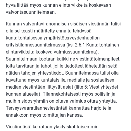
hyvä liittää myös kunnan elintarvikkeita koskevaan
valvontasuunnitelmaan.
Kunnan valvontaviranomaisen sisäisen viestinnän tulisi
olla selkeästi määritetty ennalta tehdyssä
kuntakohtaisessa ympäristöterveydenhuollon
erityistilannesuunnitelmassa (ks. 2.6.1 Kuntakohtainen
elintarvikkeita koskeva valmiussuunnitelma).
Suunnitelmaan kootaan kaikki ne viestintätoimenpiteet,
joita tarvitaan ja tahot, joille tiedotteet lähetetään sekä
näiden tahojen yhteystiedot. Suunnitelmassa tulisi olla
kuvattuna myös kuntalaisille, medialle ja sosiaalisen
median viestintään liittyvät asiat (liite 5: Viestiyhteydet
kunnan alueella). Tilannekohtaisesti myös poliisiin ja
muihin sidosryhmiin on oltava valmius ottaa yhteyttä.
Terveysvaaratilanneviestintää kannattaa harjoitella
ennakkoon myös toimittajien kanssa.
Viestinnästä kerrotaan yksityiskohtaisemmin