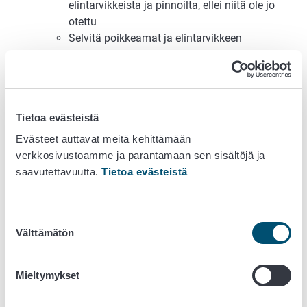
elintarvikkeista ja pinnoilta, ellei niitä ole jo
otettu
Selvitä poikkeamat ja elintarvikkeen
valmistusprosessi
Selvitä onko epäiltyä tuotetta jäljellä, tarjolla,
tai kaupallisen elintarvikkeen ollessa
kyseessä, markkinoilla sekä milloin tuotteen
Tietoa evästeistä
parasta ennen -päiväys tai viimeinen
käyttöpäivä on
Evästeet auttavat meitä kehittämään
Neuvo ja ohjaa toimijaa
verkkosivustoamme ja parantamaan sen sisältöjä ja
Selvitä missä vaiheessa elintarvikeketjua
saavutettavuutta.
Tietoa evästeistä
terveysvaara on syntynyt
Elintarvikeketjun alku- vai loppupäässä,
elintarviketuotannossa vai kuluttajalla
Suostumuksen
Välttämätön
Tarkastele kerättyjä tietoja: Tukevatko ne
valinta
hypoteesia vai onko hypoteesia syytä muuttaa?
Epäilyä elintarvikkeen yhteydestä
Mieltymykset
sairastuneisiin voi tukea tai heikentää myös
tuotteen levikin laajuus suhteessa