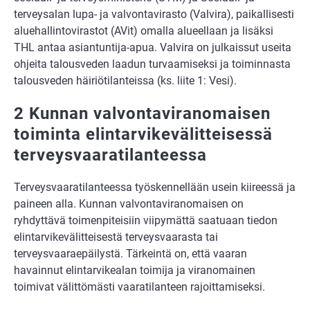
terveysalan lupa- ja valvontavirasto (Valvira), paikallisesti
aluehallintovirastot (AVit) omalla alueellaan ja lisäksi
THL antaa asiantuntija-apua. Valvira on julkaissut useita
ohjeita talousveden laadun turvaamiseksi ja toiminnasta
talousveden häiriötilanteissa (ks. liite 1: Vesi).
2 Kunnan valvontaviranomaisen
toiminta elintarvikevälitteisessä
terveysvaaratilanteessa
Terveysvaaratilanteessa työskennellään usein kiireessä ja
paineen alla. Kunnan valvontaviranomaisen on
ryhdyttävä toimenpiteisiin viipymättä saatuaan tiedon
elintarvikevälitteisestä terveysvaarasta tai
terveysvaaraepäilystä. Tärkeintä on, että vaaran
havainnut elintarvikealan toimija ja viranomainen
toimivat välittömästi vaaratilanteen rajoittamiseksi.