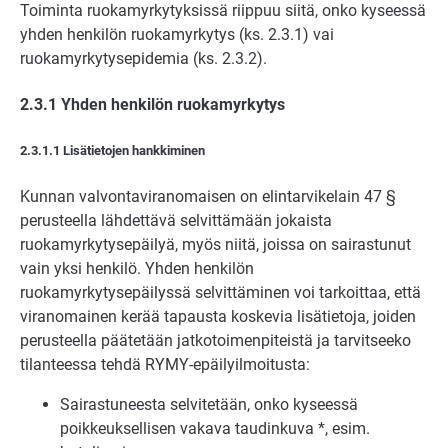
Toiminta ruokamyrkytyksissä riippuu siitä, onko kyseessä
yhden henkilön ruokamyrkytys (ks. 2.3.1) vai
ruokamyrkytysepidemia (ks. 2.3.2).
2.3.1 Yhden henkilön ruokamyrkytys
2.3.1.1 Lisätietojen hankkiminen
Kunnan valvontaviranomaisen on elintarvikelain 47 §
perusteella lähdettävä selvittämään jokaista
ruokamyrkytysepäilyä, myös niitä, joissa on sairastunut
vain yksi henkilö. Yhden henkilön
ruokamyrkytysepäilyssä selvittäminen voi tarkoittaa, että
viranomainen kerää tapausta koskevia lisätietoja, joiden
perusteella päätetään jatkotoimenpiteistä ja tarvitseeko
tilanteessa tehdä RYMY-epäilyilmoitusta:
Sairastuneesta selvitetään, onko kyseessä
poikkeuksellisen vakava taudinkuva *, esim.