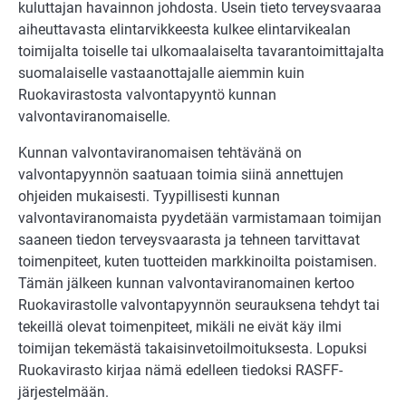
kuluttajan havainnon johdosta. Usein tieto terveysvaaraa
aiheuttavasta elintarvikkeesta kulkee elintarvikealan
toimijalta toiselle tai ulkomaalaiselta tavarantoimittajalta
suomalaiselle vastaanottajalle aiemmin kuin
Ruokavirastosta valvontapyyntö kunnan
valvontaviranomaiselle.
Kunnan valvontaviranomaisen tehtävänä on
valvontapyynnön saatuaan toimia siinä annettujen
ohjeiden mukaisesti. Tyypillisesti kunnan
valvontaviranomaista pyydetään varmistamaan toimijan
saaneen tiedon terveysvaarasta ja tehneen tarvittavat
toimenpiteet, kuten tuotteiden markkinoilta poistamisen.
Tämän jälkeen kunnan valvontaviranomainen kertoo
Ruokavirastolle valvontapyynnön seurauksena tehdyt tai
tekeillä olevat toimenpiteet, mikäli ne eivät käy ilmi
toimijan tekemästä takaisinvetoilmoituksesta. Lopuksi
Ruokavirasto kirjaa nämä edelleen tiedoksi RASFF-
järjestelmään.