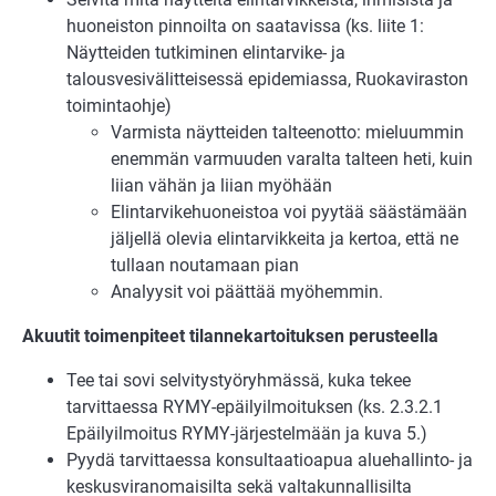
huoneiston pinnoilta on saatavissa (ks. liite 1:
Näytteiden tutkiminen elintarvike- ja
talousvesivälitteisessä epidemiassa, Ruokaviraston
toimintaohje)
Varmista näytteiden talteenotto: mieluummin
enemmän varmuuden varalta talteen heti, kuin
liian vähän ja liian myöhään
Elintarvikehuoneistoa voi pyytää säästämään
jäljellä olevia elintarvikkeita ja kertoa, että ne
tullaan noutamaan pian
Analyysit voi päättää myöhemmin.
Akuutit toimenpiteet tilannekartoituksen perusteella
Tee tai sovi selvitystyöryhmässä, kuka tekee
tarvittaessa RYMY-epäilyilmoituksen (ks. 2.3.2.1
Epäilyilmoitus RYMY-järjestelmään ja kuva 5.)
Pyydä tarvittaessa konsultaatioapua aluehallinto- ja
keskusviranomaisilta sekä valtakunnallisilta