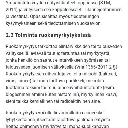
Ympäristöterveyden erityistilanteet -oppaassa (STM,
2014) ja erityisesti sen kappaleessa 4: Tilannejohtaminen
ja viestintä. Opas sisältää myös tiedoterungon
kysymyksineen sekä tiedottamisen vuokaavion.
2.3 Toiminta ruokamyrkytyksissä
Ruokamyrkytys tarkoittaa elintarvikkeiden tai talousveden
välityksellä leviävää tautia; tartuntaa tai myrkytystä,
jonka henkilö on saanut elintarvikkeen syömisen tai
talousveden juomisen välityksellä (Vna 1365/2011 2 §).
Ruokamyrkytyksen aiheuttaja voi olla mikrobi (bakteeri,
virus, loinen) tai muu tarttuva partikkeli, mikrobin
tuottama toksiini tai muu aineenvaihduntatuote (esim.
biogeeninen amiini kuten histamiini), myrkyllinen kasvi,
sieni taikka kemiallinen tai radioaktiivinen aine.
Ruokamyrkytys voi olla lievimmillään esimerkiksi
lyhytkestoinen, itsestään rajoittuva ja ilman erityistä
hoitoa ohimenevä myrkytys tai maha-suolikanavan