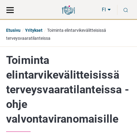
Siirry
Siirry
H
suoraan
koko
FI
sisältöön
sivuston
hakuun
Etusivu
Yritykset
Toiminta elintarvikevälitteisissä
terveysvaaratilanteissa
Toiminta
elintarvikevälitteisissä
terveysvaaratilanteissa -
ohje
valvontaviranomaisille