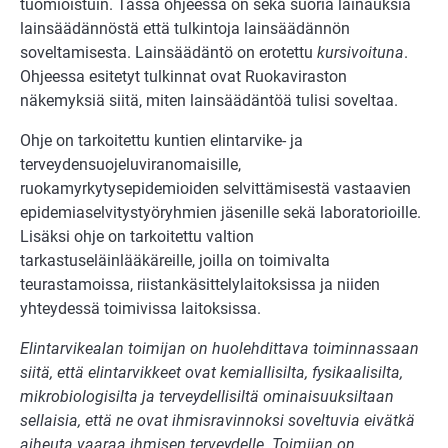
tuomioistuin. Tässä ohjeessa on sekä suoria lainauksia
lainsäädännöstä että tulkintoja lainsäädännön
soveltamisesta. Lainsäädäntö on erotettu
kursivoituna
.
Ohjeessa esitetyt tulkinnat ovat Ruokaviraston
näkemyksiä siitä, miten lainsäädäntöä tulisi soveltaa.
Ohje on tarkoitettu kuntien elintarvike- ja
terveydensuojeluviranomaisille,
ruokamyrkytysepidemioiden selvittämisestä vastaavien
epidemiaselvitystyöryhmien jäsenille sekä laboratorioille.
Lisäksi ohje on tarkoitettu valtion
tarkastuseläinlääkäreille, joilla on toimivalta
teurastamoissa, riistankäsittelylaitoksissa ja niiden
yhteydessä toimivissa laitoksissa.
Elintarvikealan toimijan on huolehdittava toiminnassaan
siitä, että elintarvikkeet ovat kemiallisilta, fysikaalisilta,
mikrobiologisilta ja terveydellisiltä ominaisuuksiltaan
sellaisia, että ne ovat ihmisravinnoksi soveltuvia eivätkä
aiheuta vaaraa ihmisen terveydelle. Toimijan on