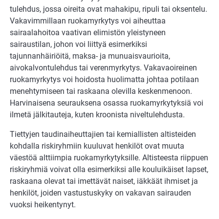
tulehdus, jossa oireita ovat mahakipu, ripuli tai oksentelu.
Vakavimmillaan ruokamyrkytys voi aiheuttaa
sairaalahoitoa vaativan elimistön yleistyneen
sairaustilan, johon voi liittyä esimerkiksi
tajunnanhäiriöitä, maksa- ja munuaisvaurioita,
aivokalvontulehdus tai verenmyrkytys. Vakavaoireinen
ruokamyrkytys voi hoidosta huolimatta johtaa potilaan
menehtymiseen tai raskaana olevilla keskenmenoon.
Harvinaisena seurauksena osassa ruokamyrkytyksiä voi
ilmetä jälkitauteja, kuten kroonista niveltulehdusta.
Tiettyjen taudinaiheuttajien tai kemiallisten altisteiden
kohdalla riskiryhmiin kuuluvat henkilöt ovat muuta
väestöä alttiimpia ruokamyrkytyksille. Altisteesta riippuen
riskiryhmiä voivat olla esimerkiksi alle kouluikäiset lapset,
raskaana olevat tai imettävät naiset, iäkkäät ihmiset ja
henkilöt, joiden vastustuskyky on vakavan sairauden
vuoksi heikentynyt.