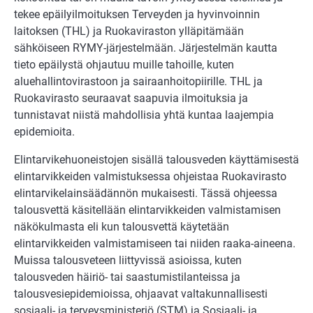
tekee epäilyilmoituksen Terveyden ja hyvinvoinnin
laitoksen (THL) ja Ruokaviraston ylläpitämään
sähköiseen RYMY-järjestelmään. Järjestelmän kautta
tieto epäilystä ohjautuu muille tahoille, kuten
aluehallintovirastoon ja sairaanhoitopiirille. THL ja
Ruokavirasto seuraavat saapuvia ilmoituksia ja
tunnistavat niistä mahdollisia yhtä kuntaa laajempia
epidemioita.
Elintarvikehuoneistojen
sisällä talousveden käyttämisestä
elintarvikkeiden valmistuksessa ohjeistaa Ruokavirasto
elintarvikelainsäädännön mukaisesti. Tässä ohjeessa
talousvettä käsitellään elintarvikkeiden valmistamisen
näkökulmasta eli kun talousvettä käytetään
elintarvikkeiden valmistamiseen tai niiden raaka-aineena.
Muissa talousveteen liittyvissä asioissa, kuten
talousveden häiriö- tai saastumistilanteissa ja
talousvesiepidemioissa, ohjaavat valtakunnallisesti
sosiaali- ja terveysministeriö (STM) ja Sosiaali- ja