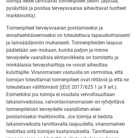
toimija tekee tarvittavat toimenpiteet (esim. jäljittää,
pysäyttää ja poistaa terveysvaaraa aiheuttavat tuotteet
markkinoilta).
Toimenpiteet terveysvaaran poistamiseksi ja
ennaltaehkäisemiseksi on toteutettava tapauskohtaisesti
ja lainsäädännön mukaisesti. Toimenpiteiden laajuus
päätetään sen mukaan, kuinka paljon ja minne
terveydelle vaarallisia elintarvikkeita on toimitettu ja
minkälaisia terveyshaittoja ne voivat aiheuttaa
kuluttajille. Viranomaisen vastuulla on varmistaa, että
toimijan toteuttamat toimenpiteet ovat riittäviä ja että ne
toteutetaan välittömästi ((EU) 2017/625 1 ja 9 art.).
Esimerkiksi jos toimija ei noudata velvollisuuttaan
takaisinvedoissa, valvontaviranomaisen on ryhdyttävä
toimenpiteisiin terveydelle vaarallisten erien
poistamiseksi markkinoilta. Jos toimija ei tiedota
takaisinvedosta tarvittavalla laajuudella, viranomainen
tiedottaa siitä toimijan kustannuksella. Tarvittaessa