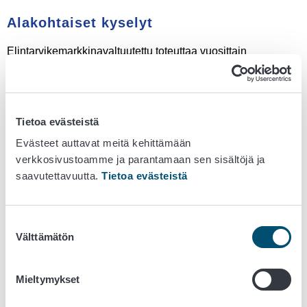
Alakohtaiset kyselyt
Elintarvikemarkkinavaltuutettu toteuttaa vuosittain
alakohtaisia kyselyitä selvittääkseen eri toimialoilla
käytettyjä kauppatapoja ja elintarvikemarkkinalain
vaikutuksia alan toimintaan.
Tietoa evästeistä
Alle on koottu kaikki elintarvikemarkkinavaltuutetun
Evästeet auttavat meitä kehittämään
toteuttamat alakohtaiset kyselyiden tulosraportit.
verkkosivustoamme ja parantamaan sen sisältöjä ja
2026
saavutettavuutta.
Tietoa evästeistä
Reilut kauppatavat leipomo- ja konditoria-alalla
Suostumuksen
Reilut kauppatavat vilja-alalla
Välttämätön
valinta
2025
Mieltymykset
Reilut kauppatavat liha-alan alkutuotannossa