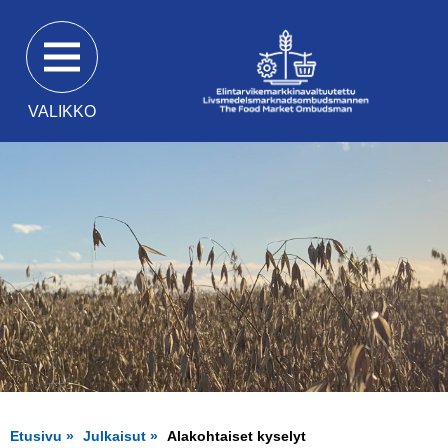
Siirry
suoraan
sisältöön
VALIKKO
Etusivu
Julkaisut
Alakohtaiset kyselyt