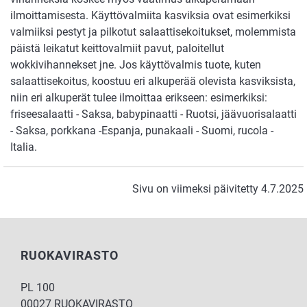
ilmoittamisesta. Käyttövalmiita kasviksia ovat esimerkiksi
valmiiksi pestyt ja pilkotut salaattisekoitukset, molemmista
päistä leikatut keittovalmiit pavut, paloitellut
wokkivihannekset jne. Jos käyttövalmis tuote, kuten
salaattisekoitus, koostuu eri alkuperää olevista kasviksista,
niin eri alkuperät tulee ilmoittaa erikseen: esimerkiksi:
friseesalaatti - Saksa, babypinaatti - Ruotsi, jäävuorisalaatti
- Saksa, porkkana -Espanja, punakaali - Suomi, rucola -
Italia.
Sivu on viimeksi päivitetty 4.7.2025
RUOKAVIRASTO
PL 100
00027 RUOKAVIRASTO