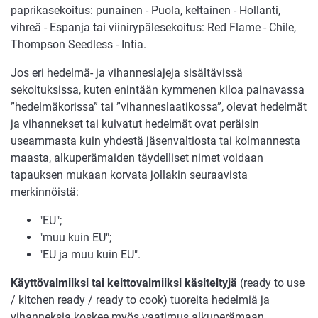
paprikasekoitus: punainen - Puola, keltainen - Hollanti,
vihreä - Espanja tai viinirypälesekoitus: Red Flame - Chile,
Thompson Seedless - Intia.
Jos eri hedelmä- ja vihanneslajeja sisältävissä
sekoituksissa, kuten enintään kymmenen kiloa painavassa
”hedelmäkorissa” tai ”vihanneslaatikossa”, olevat hedelmät
ja vihannekset tai kuivatut hedelmät ovat peräisin
useammasta kuin yhdestä jäsenvaltiosta tai kolmannesta
maasta, alkuperämaiden täydelliset nimet voidaan
tapauksen mukaan korvata jollakin seuraavista
merkinnöistä:
"EU";
"muu kuin EU";
"EU ja muu kuin EU".
Käyttövalmiiksi tai keittovalmiiksi käsiteltyjä
(ready to use
/ kitchen ready / ready to cook) tuoreita hedelmiä ja
vihanneksia koskee myös vaatimus alkuperämaan