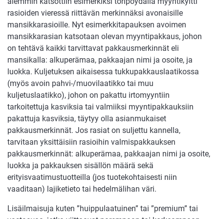
aiemmin katsottiin esimerkiksi toripöydällä myyntikyltti
rasioiden vieressä riittävän merkinnäksi avonaisille
mansikkarasioille. Nyt esimerkkitapauksen avoimen
mansikkarasian katsotaan olevan myyntipakkaus, johon
on tehtävä kaikki tarvittavat pakkausmerkinnät eli
mansikalla: alkuperämaa, pakkaajan nimi ja osoite, ja
luokka. Kuljetuksen aikaisessa tukkupakkauslaatikossa
(myös avoin pahvi-/muovilaatikko tai muu
kuljetuslaatikko), johon on pakattu irtomyyntiin
tarkoitettuja kasviksia tai valmiiksi myyntipakkauksiin
pakattuja kasviksia, täytyy olla asianmukaiset
pakkausmerkinnät. Jos rasiat on suljettu kannella,
tarvitaan yksittäisiin rasioihin valmispakkauksen
pakkausmerkinnät: alkuperämaa, pakkaajan nimi ja osoite,
luokka ja pakkauksen sisällön määrä sekä
erityisvaatimustuotteilla (jos tuotekohtaisesti niin
vaaditaan) lajiketieto tai hedelmälihan väri.
Lisäilmaisuja kuten ”huippulaatuinen” tai ”premium” tai