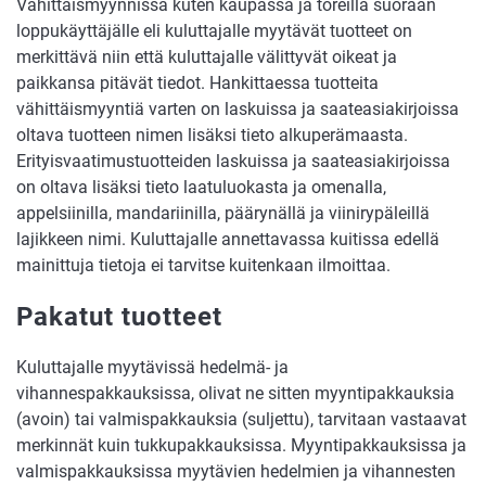
Vähittäismyynnissä kuten kaupassa ja toreilla suoraan
loppukäyttäjälle eli kuluttajalle myytävät tuotteet on
merkittävä niin että kuluttajalle välittyvät oikeat ja
paikkansa pitävät tiedot. Hankittaessa tuotteita
vähittäismyyntiä varten on laskuissa ja saateasiakirjoissa
oltava tuotteen nimen lisäksi tieto alkuperämaasta.
Erityisvaatimustuotteiden laskuissa ja saateasiakirjoissa
on oltava lisäksi tieto laatuluokasta ja omenalla,
appelsiinilla, mandariinilla, päärynällä ja viinirypäleillä
lajikkeen nimi. Kuluttajalle annettavassa kuitissa edellä
mainittuja tietoja ei tarvitse kuitenkaan ilmoittaa.
Pakatut tuotteet
Kuluttajalle myytävissä hedelmä- ja
vihannespakkauksissa, olivat ne sitten myyntipakkauksia
(avoin) tai valmispakkauksia (suljettu), tarvitaan vastaavat
merkinnät kuin tukkupakkauksissa. Myyntipakkauksissa ja
valmispakkauksissa myytävien hedelmien ja vihannesten