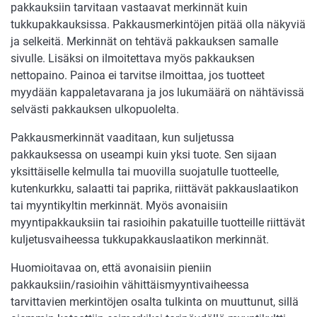
pakkauksiin tarvitaan vastaavat merkinnät kuin
tukkupakkauksissa. Pakkausmerkintöjen pitää olla näkyviä
ja selkeitä. Merkinnät on tehtävä pakkauksen samalle
sivulle. Lisäksi on ilmoitettava myös pakkauksen
nettopaino. Painoa ei tarvitse ilmoittaa, jos tuotteet
myydään kappaletavarana ja jos lukumäärä on nähtävissä
selvästi pakkauksen ulkopuolelta.
Pakkausmerkinnät vaaditaan, kun suljetussa
pakkauksessa on useampi kuin yksi tuote. Sen sijaan
yksittäiselle kelmulla tai muovilla suojatulle tuotteelle,
kutenkurkku, salaatti tai paprika, riittävät pakkauslaatikon
tai myyntikyltin merkinnät. Myös avonaisiin
myyntipakkauksiin tai rasioihin pakatuille tuotteille riittävät
kuljetusvaiheessa tukkupakkauslaatikon merkinnät.
Huomioitavaa on, että avonaisiin pieniin
pakkauksiin/rasioihin vähittäismyyntivaiheessa
tarvittavien merkintöjen osalta tulkinta on muuttunut, sillä