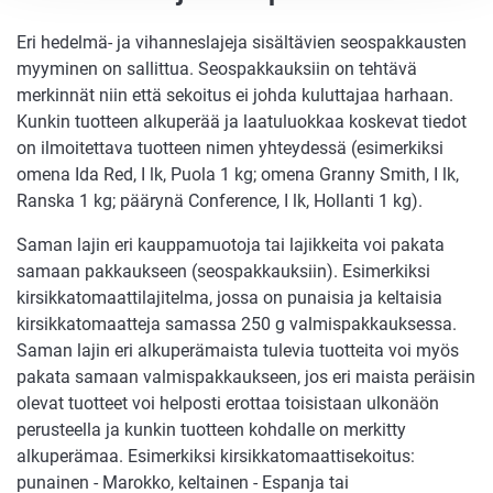
Eri hedelmä- ja vihanneslajeja sisältävien seospakkausten
myyminen on sallittua. Seospakkauksiin on tehtävä
merkinnät niin että sekoitus ei johda kuluttajaa harhaan.
Kunkin tuotteen alkuperää ja laatuluokkaa koskevat tiedot
on ilmoitettava tuotteen nimen yhteydessä (esimerkiksi
omena Ida Red, I lk, Puola 1 kg; omena Granny Smith, I lk,
Ranska 1 kg; päärynä Conference, I lk, Hollanti 1 kg).
Saman lajin eri kauppamuotoja tai lajikkeita voi pakata
samaan pakkaukseen (seospakkauksiin). Esimerkiksi
kirsikkatomaattilajitelma, jossa on punaisia ja keltaisia
kirsikkatomaatteja samassa 250 g valmispakkauksessa.
Saman lajin eri alkuperämaista tulevia tuotteita voi myös
pakata samaan valmispakkaukseen, jos eri maista peräisin
olevat tuotteet voi helposti erottaa toisistaan ulkonäön
perusteella ja kunkin tuotteen kohdalle on merkitty
alkuperämaa. Esimerkiksi kirsikkatomaattisekoitus:
punainen - Marokko, keltainen - Espanja tai