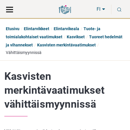
Siirry
Siirry
H
suoraan
koko
FI
sisältöön
sivuston
hakuun
Etusivu
Elintarvikkeet
Elintarvikeala
Tuote- ja
toimialakohtaiset vaatimukset
Kasvikset
Tuoreet hedelmät
ja vihannekset
Kasvisten merkintävaatimukset
Vähittäismyynnissä
Kasvisten
merkintävaatimukset
vähittäismyynnissä