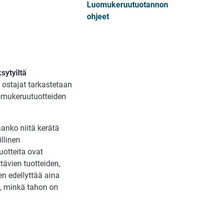
Luomukeruutuotannon
ohjeet
sytyiltä
ostajat tarkastetaan
mukeruutuotteiden
anko niitä kerätä
llinen
otteita ovat
tävien tuotteiden,
n edellyttää aina
n, minkä tahon on