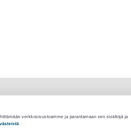
ehittämään verkkosivustoamme ja parantamaan sen sisältöjä ja
västeistä
 530 0400