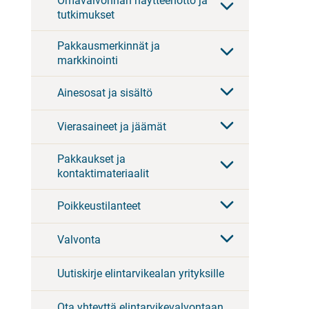
Omavalvonnan näytteenotto ja
tutkimukset
Pakkausmerkinnät ja
markkinointi
Ainesosat ja sisältö
Vierasaineet ja jäämät
Pakkaukset ja
kontaktimateriaalit
Poikkeustilanteet
Valvonta
Uutiskirje elintarvikealan yrityksille
Ota yhteyttä elintarvikevalvontaan