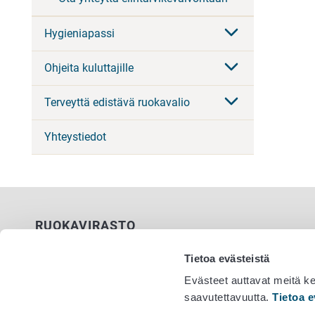
Hygieniapassi
Ohjeita kuluttajille
Terveyttä edistävä ruokavalio
Yhteystiedot
RUOKAVIRASTO
PL 100
Tietoa evästeistä
00027 RUOKAVIRASTO
Evästeet auttavat meitä k
saavutettavuutta.
Tietoa e
Yhteystiedot
Vaihde 029