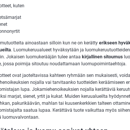
tteet, kuten
tsämarjat
enet
onnonyrtit
mutuotteita ainoastaan silloin kun ne on kerätty
erikseen hyväk
ueilta
. Luomukeruualueet hyväksytään ja luomukeruutuotteiden 
ain. Jokaisen luomukerääjän tulee antaa
kirjallinen sitoumus
luo
le, jossa poimija sitoutuu noudattamaan luomupoimintaehtoja.
otteet ovat jaoteltavissa kahteen ryhmään sen mukaisesti, voida
enoikeuksien nojalla vai tarvitaanko tuotteiden keräämiseen eri
mistajan lupa. Jokamiehenoikeuksien nojalla kerättäviä keruutu
ksi marjat, sienet, yrtit ja kukat. Muiden keruualueilta hyödynnet
ihkan, pakurikäävän, mahlan tai kuusenkerkkien talteen ottamine
mistajalta saatua lupaa. Kerättävä tuote vaikuttaa myös siihe
ävä luomuvalvontaan.