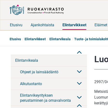
Etusivu
Ajankohtaista
Elintarvikkeet
Eläimet
Etusivu
Elintarvikkeet
Elintarvikeala
Tuote- ja toimialakoh
Luo
Elintarvikeala
Ohjeet ja lainsäädäntö
2997/04
Alkutuotanto
Metsist
Elintarvikeyrityksen
Luomuna 
perustaminen ja omavalvonta
kerättyj