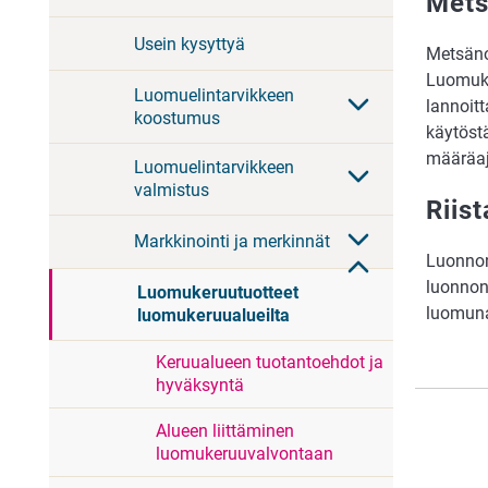
Mets
Usein kysyttyä
Metsäno
Luomuke
Luomuelintarvikkeen
lannoitt
koostumus
käytöstä
määräaj
Luomuelintarvikkeen
valmistus
Riist
Markkinointi ja merkinnät
Luonnon
luonnon
Luomukeruutuotteet
luomun
luomukeruualueilta
Keruualueen tuotantoehdot ja
hyväksyntä
Alueen liittäminen
luomukeruuvalvontaan