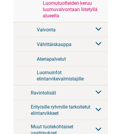
Luomutuotteiden keruu
luomuvalvontaan liitetyllä
alueella
Valvonta
Vähittäiskauppa
Ateriapalvelut
Luomuinfot
elintarvikevalmistajille
Ravintolisät
Erityisille ryhmille tarkoitetut
elintarvikkeet
Muut tuotekohtaiset
vaatimukset