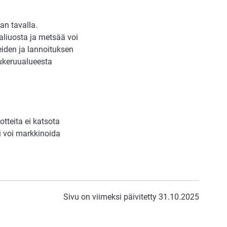
an tavalla.
liuosta ja metsää voi
eiden ja lannoituksen
omukeruualueesta
tteita ei katsota
i voi markkinoida
Sivu on viimeksi päivitetty 31.10.2025