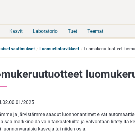
Siirry
Siirry
suoraan
koko
sisältöön
sivuston
hakuun
Kasvit
Laboratorio
Tuet
Teemat
taiset vaatimukset
Luomuelintarvikkeet
Luomukeruutuotteet luomuk
mukeruutuotteet luomukeru
.02.00.01/2025
ämme ja järvistämme saadut luonnonantimet eivät automaattise
saa markkinoida vain tarkastetuilta ja valvontaan liitetyiltä ke
ä luonnonvaraisia kasveja tai niiden osia.