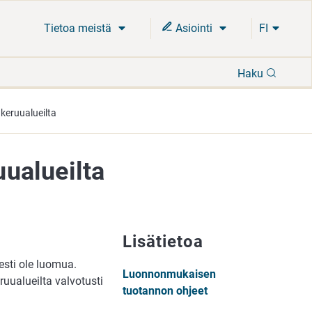
Tietoa meistä
Asiointi
FI
Hae
Haku
eruualueilta
ualueilta
Lisätietoa
sti ole luomua.
Luonnonmukaisen
ruualueilta valvotusti
tuotannon ohjeet