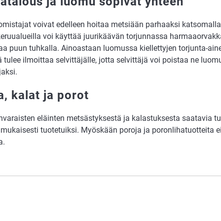
ätalous ja luomu sopivat yhteen
mistajat voivat edelleen hoitaa metsiään parhaaksi katsomalla
ruualueilla voi käyttää juurikäävän torjunnassa harmaaorvakka
aa puun tuhkalla. Ainoastaan luomussa kiellettyjen torjunta-ain
 tulee ilmoittaa selvittäjälle, jotta selvittäjä voi poistaa ne lu
aksi.
a, kalat ja porot
varaisten eläinten metsästyksestä ja kalastuksesta saatavia tuo
mukaisesti tuotetuiksi. Myöskään poroja ja poronlihatuotteita e
a.