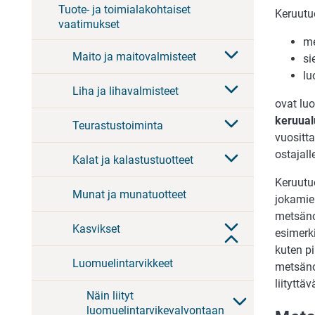
Tuote- ja toimialakohtaiset
Keruutuo
vaatimukset
me
Maito ja maitovalmisteet
si
lu
Liha ja lihavalmisteet
ovat luo
keruual
Teurastustoiminta
vuositt
ostajal
Kalat ja kalastustuotteet
Keruutu
Munat ja munatuotteet
jokamieh
metsäno
Kasvikset
esimerki
kuten p
Luomuelintarvikkeet
metsäno
liitytt
Näin liityt
luomuelintarvikevalvontaan