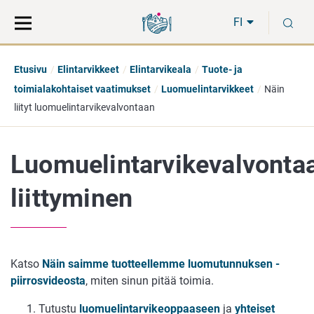
Siirry
Siirry
H
suoraan
koko
FI
sisältöön
sivuston
hakuun
Etusivu
Elintarvikkeet
Elintarvikeala
Tuote- ja
toimialakohtaiset vaatimukset
Luomuelintarvikkeet
Näin
liityt luomuelintarvikevalvontaan
Luomuelintarvikevalvonta
liittyminen
Katso
Näin saimme tuotteellemme luomutunnuksen -
piirrosvideosta
, miten sinun pitää toimia.
Tutustu
luomuelintarvikeoppaaseen
ja
yhteiset