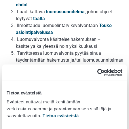
ehdot
Laadi kattava
luomusuunnitelma,
johon ohjeet
löytyvät
täältä
Ilmoittaudu luomuelintarvikevalvontaan
Touko
asiointipalvelussa
Luomuvalvonta käsittelee hakemuksen –
käsittelyaika yleensä noin yksi kuukausi
Tarvittaessa luomuvalvonta pyytää sinua
täydentämään hakemusta ja/tai luomusuunnitelmaa
Luomutarkastaja ottaa sinuun yhteyttä sopiakseen
ensimmäisen luomutarkastuksen ajankohdan
Ensimmäisellä tarkastuksella käydään läpi
luomusuunnitelma ja yrityksen luomutoiminnat
Tietoa evästeistä
Mikäli luomusuunnitelmassa on puutteita,
korjaa/täydennä luomusuunnitelmaa kahden viikon
Evästeet auttavat meitä kehittämään
kuluessa ja lähetä
verkkosivustoamme ja parantamaan sen sisältöjä ja
osoitteeseen
kirjaamo@ruokavirasto.fi
saavutettavuutta.
Tietoa evästeistä
Luomuvalvonta käy läpi tarkastuskertomuksen ja