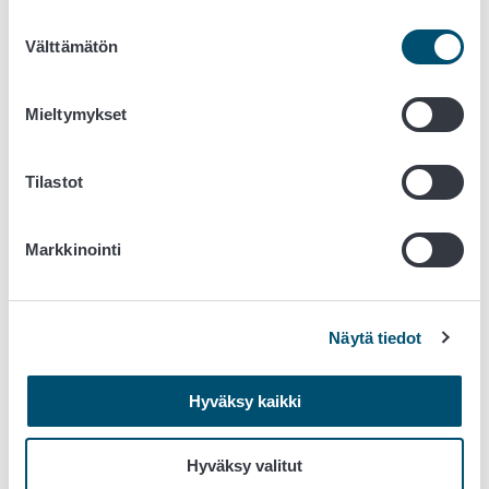
lähettää ilmoituksen luomuvalvontaan
Suostumuksen
hyväksymisestä sekä luomusertifikaatin
Välttämätön
valinta
sähköpostitse
Toimija saa aloittaa luomutuotteiden markkinoinnin
ja myynnin saatuaan luomusertifikaatin
Mieltymykset
Luomuvalvonta on maksullista. Maksu koostuu
seuraavista osista:
Tilastot
toimijan rekisteröintimaksu
valvonnan perusmaksu
luomutarkastuksen tuntihinta
Markkinointi
Luomutarkastus tehdään jatkossa joka vuosi.
Lisätietoa luomuelintarvikevalvontaan hakeutumisesta
saat
luomuelintarvike@ruokavirasto.fi
Näytä tiedot
Hyväksy kaikki
Hyväksy valitut