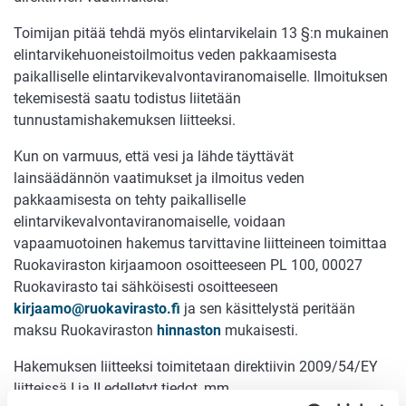
Toimijan pitää tehdä myös elintarvikelain 13 §:n mukainen
elintarvikehuoneistoilmoitus veden pakkaamisesta
paikalliselle elintarvikevalvontaviranomaiselle. Ilmoituksen
tekemisestä saatu todistus liitetään
tunnustamishakemuksen liitteeksi.
Kun on varmuus, että vesi ja lähde täyttävät
lainsäädännön vaatimukset ja ilmoitus veden
pakkaamisesta on tehty paikalliselle
elintarvikevalvontaviranomaiselle, voidaan
vapaamuotoinen hakemus tarvittavine liitteineen toimittaa
Ruokaviraston kirjaamoon osoitteeseen PL 100, 00027
Ruokavirasto tai sähköisesti osoitteeseen
kirjaamo@ruokavirasto.fi
ja sen käsittelystä peritään
maksu Ruokaviraston
hinnaston
mukaisesti.
Hakemuksen liitteeksi toimitetaan direktiivin 2009/54/EY
liitteissä I ja II edelletyt tiedot, mm.