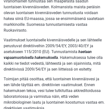
viranomainen tunnustaa sen maaperästä saadun
luontaisen kivennäisveden. Kolmansista maista peräisin
olevan luontaisen kivennäisveden tunnustusta voidaan
hakea siinä EU-maassa, jossa se ensimmäisenä saatetaan
markkinoille. Suomessa tunnustamisesta vastaa
Ruokavirasto.
Vaatimukset luontaiselle kivennäisvedelle ja sen lähteelle
perustuvat direktiiveihin 2009/54/EY, 2003/40/EY ja
asetukseen 115/2010 (EU). Tunnustamista
haetaan
vapaamuotoisella hakemuksella
. Hakemuksessa tulee olla
kaikki ne tiedot vedestä, lähteestä ja sen sijainnista, mitä
direktiivissä 2009/54/EY ja sen liitteissä on esitetty.
Toimijan pitää osoittaa, että luontainen kivennäisvesi ja
sen lähde täyttää em. direktiivien vaatimukset. Ennen
hakemuksen tekoa, vesi tulee tutkituttaa akkreditoidussa
laboratoriossa ja varmistua näin, että veden
mikrobiologinen laatu ja luontainen koostumus vastaa em.
direktiivien vaatimuksia.