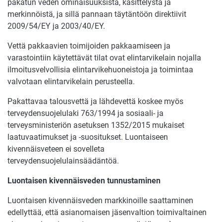
pakatun veden ominaisuuksista, käsittelystä ja
merkinnöistä, ja sillä pannaan täytäntöön direktiivit
2009/54/EY ja 2003/40/EY.
Vettä pakkaavien toimijoiden pakkaamiseen ja
varastointiin käytettävät tilat ovat elintarvikelain nojalla
ilmoitusvelvollisia elintarvikehuoneistoja ja toimintaa
valvotaan elintarvikelain perusteella.
Pakattavaa talousvettä ja lähdevettä koskee myös
terveydensuojelulaki 763/1994 ja sosiaali- ja
terveysministeriön asetuksen 1352/2015 mukaiset
laatuvaatimukset ja -suositukset. Luontaiseen
kivennäisveteen ei sovelleta
terveydensuojelulainsäädäntöä.
Luontaisen kivennäisveden tunnustaminen
Luontaisen kivennäisveden markkinoille saattaminen
edellyttää, että asianomaisen jäsenvaltion toimivaltainen