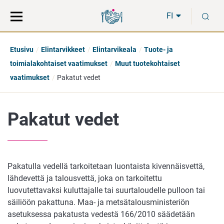
Siirry
Siirry
H
suoraan
koko
FI
sisältöön
sivuston
hakuun
Etusivu
Elintarvikkeet
Elintarvikeala
Tuote- ja
toimialakohtaiset vaatimukset
Muut tuotekohtaiset
vaatimukset
Pakatut vedet
Pakatut vedet
Pakatulla vedellä tarkoitetaan luontaista kivennäisvettä,
lähdevettä ja talousvettä, joka on tarkoitettu
luovutettavaksi kuluttajalle tai suurtaloudelle pulloon tai
säiliöön pakattuna. Maa- ja metsätalousministeriön
asetuksessa pakatusta vedestä 166/2010 säädetään