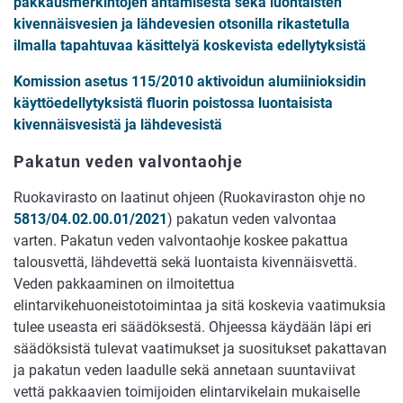
pakkausmerkintöjen antamisesta sekä luontaisten
kivennäisvesien ja lähdevesien otsonilla rikastetulla
ilmalla tapahtuvaa käsittelyä koskevista edellytyksistä
Komission asetus 115/2010 aktivoidun alumiinioksidin
käyttöedellytyksistä fluorin poistossa luontaisista
kivennäisvesistä ja lähdevesistä
Pakatun veden valvontaohje
Ruokavirasto on laatinut ohjeen (Ruokaviraston ohje no
5813/04.02.00.01/2021
) pakatun veden valvontaa
varten. Pakatun veden valvontaohje koskee pakattua
talousvettä, lähdevettä sekä luontaista kivennäisvettä.
Veden pakkaaminen on ilmoitettua
elintarvikehuoneistotoimintaa ja sitä koskevia vaatimuksia
tulee useasta eri säädöksestä. Ohjeessa käydään läpi eri
säädöksistä tulevat vaatimukset ja suositukset pakattavan
ja pakatun veden laadulle sekä annetaan suuntaviivat
vettä pakkaavien toimijoiden elintarvikelain mukaiselle