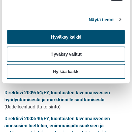
kivennäisvesistä ja lista löytyy Komission
internetsivuilta
täältä
: (suora linkki dokumenttiin:
Näytä tiedot
https://food.ec.europa.eu/system/files/2023-
05/labelling-nutrition_mineral-waters_list_eu-
recognised_0.pdf
Hyväksy kaikki
Hyväksy valitut
Lainsäädäntö
Hylkää kaikki
Maa- ja metsätalousministeriön asetus pakatusta vedestä
166/2010
Direktiivi 2009/54/EY, luontaisten kivennäisvesien
hyödyntämisestä ja markkinoille saattamisesta
(Uudelleenlaadittu toisinto)
Direktiivi 2003/40/EY, luontaisten kivennäisvesien
ainesosien luettelon, enimmäispitoisuuksien ja