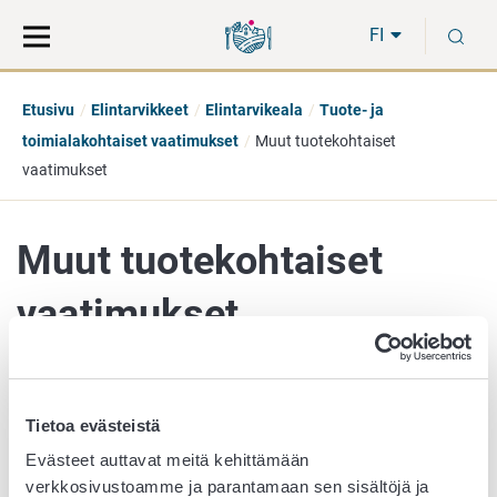
Siirry
Siirry
H
suoraan
koko
FI
sisältöön
sivuston
hakuun
Etusivu
Elintarvikkeet
Elintarvikeala
Tuote- ja
toimialakohtaiset vaatimukset
Muut tuotekohtaiset
vaatimukset
Muut tuotekohtaiset
vaatimukset
Tähän osioon on kerätty eri elintarvikeryhmiin liittyviä
Tietoa evästeistä
lainsäädännön vaatimuksia.
Evästeet auttavat meitä kehittämään
verkkosivustoamme ja parantamaan sen sisältöjä ja
Ruokasienet