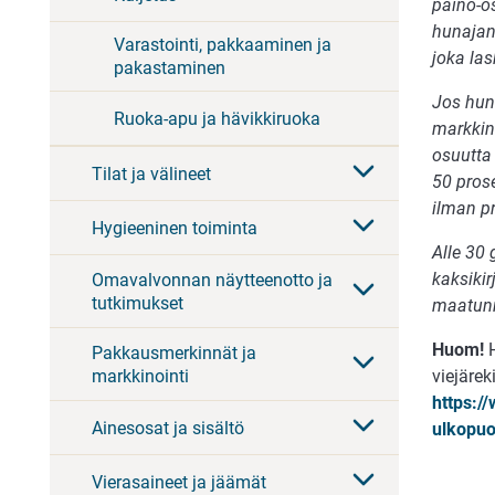
paino-o
hunajan 
Varastointi, pakkaaminen ja
joka las
pakastaminen
Jos hun
Ruoka-apu ja hävikkiruoka
markkino
osuutta
Tilat ja välineet
50 pros
ilman p
Hygieeninen toiminta
Alle 30
kaksikir
Omavalvonnan näytteenotto ja
tutkimukset
maatunn
Huom!
H
Pakkausmerkinnät ja
viejärek
markkinointi
https://
Ainesosat ja sisältö
ulkopuol
Vierasaineet ja jäämät