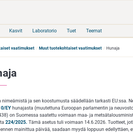
Siirry
Siirry
suoraan
koko
sisältöön
sivuston
hakuun
Kasvit
Laboratorio
Tuet
Teemat
taiset vaatimukset
Muut tuotekohtaiset vaatimukset
Hunaja
aja
 nimeämistä ja sen koostumusta säädellään tarkasti EU:ssa. Neu
10/EY
hunajasta (muutettuna Euroopan parlamentin ja neuvoston 
38) on Suomessa saatettu voimaan maa- ja metsätalousministe
sta
224/2025.
Tämä asetus tuli voimaan 14.6.2026. Tuotteet, jot
 ennen mainittua päivää, saadaan myydä loppuun edellyttäen, et