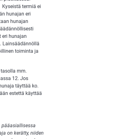
 Kyseistä termiä ei
ään hunajan eri
ataan hunajan
äädännöllisesti
 eri hunajan
t. Lainsäädännöllä
llinen toiminta ja
ä tasolla mm.
lassa 12. Jos
unaja täyttää ko.
ään estettä käyttää
 pääasiallisessa
a on kerätty, niiden