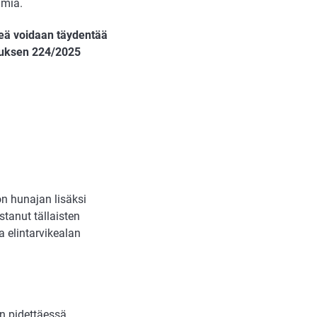
imiä.
meä voidaan täydentää
etuksen 224/2025
on hunajan lisäksi
stanut tällaisten
a elintarvikealan
n pidettäessä.