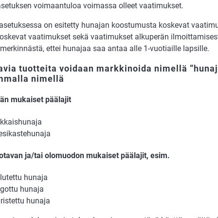
setuksen voimaantuloa voimassa olleet vaatimukset.
asetuksessa on esitetty hunajan koostumusta koskevat vaatimuk
oskevat vaatimukset sekä vaatimukset alkuperän ilmoittamises
merkinnästä, ettei hunajaa saa antaa alle 1-vuotiaille lapsille.
via tuotteita voidaan markkinoida nimellä ”hunaja
mmalla nimellä
än mukaiset päälajit
kkaishunaja
sikastehunaja
otavan ja/tai olomuodon mukaiset päälajit, esim.
lutettu hunaja
ngottu hunaja
ristettu hunaja