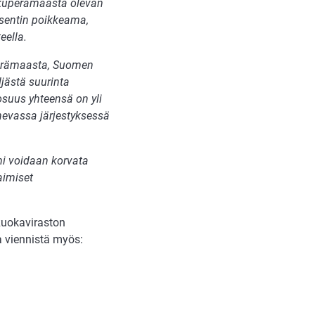
lkuperämaasta olevan
osentin poikkeama,
eella.
perämaasta, Suomen
ljästä suurinta
osuus yhteensä on yli
nevassa järjestyksessä
i voidaan korvata
aimiset
Ruokaviraston
oa viennistä myös: