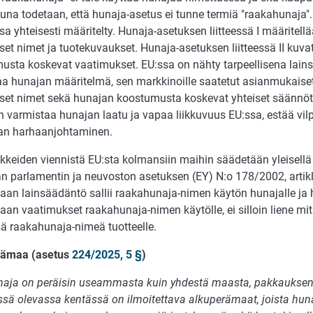
una todetaan, että hunaja-asetus ei tunne termiä "raakahunaja".
sa yhteisesti määritelty. Hunaja-asetuksen liitteessä I määritell
set nimet ja tuotekuvaukset. Hunaja-asetuksen liitteessä II kuv
usta koskevat vaatimukset. EU:ssa on nähty tarpeellisena lains
aa hunajan määritelmä, sen markkinoille saatetut asianmukaiset
iset nimet sekä hunajan koostumusta koskevat yhteiset säännö
 varmistaa hunajan laatu ja vapaa liikkuvuus EU:ssa, estää vilpi
jan harhaanjohtaminen.
ikkeiden viennistä EU:sta kolmansiin maihin säädetään yleisell
n parlamentin ja neuvoston asetuksen (EY) N:o 178/2002, artik
an lainsäädäntö sallii raakahunaja-nimen käytön hunajalle ja h
an vaatimukset raakahunaja-nimen käytölle, ei silloin liene mit
sä raakahunaja-nimeä tuotteelle.
rämaa (asetus
224/2025, 5 §
)
naja on peräisin useammasta kuin yhdestä maasta, pakkauksen
sä olevassa kentässä on ilmoitettava alkuperämaat, joista hunaj