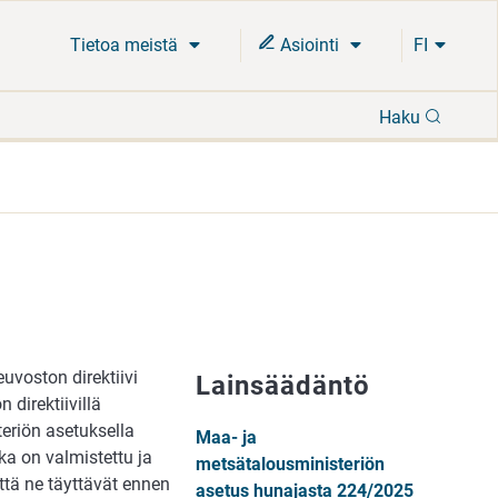
Tietoa meistä
Asiointi
FI
Hae
Haku
voston direktiivi
Lainsäädäntö
direktiivillä
riön asetuksella
Maa- ja
ka on valmistettu ja
metsätalousministeriön
tä ne täyttävät ennen
asetus hunajasta 224/2025