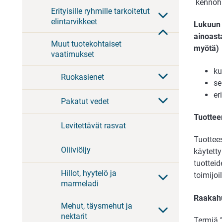
kennohu
Erityisille ryhmille tarkoitetut
elintarvikkeet
Lukuun 
ainoast
Muut tuotekohtaiset
myötä)
vaatimukset
ku
Ruokasienet
se
er
Pakatut vedet
Tuottee
Levitettävät rasvat
Tuottees
Oliiviöljy
käytetty
tuotteid
Hillot, hyytelö ja
toimijoi
marmeladi
Raakahu
Mehut, täysmehut ja
nektarit
Termiä 