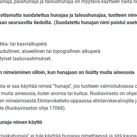
naja, palahunaja ja taloushunaja on myytävä käyttäen näitä n
ottamatta suodatettua hunajaa ja taloushunajaa, tuotteen ni
aan seuraavilla tiedoilla. (Suodatettu hunajan nimi poistui as
kka- tai kasvialkuperä
udullinen, alueellinen tai topografinen alkuperä
ityiset laatuvaatimukset.
n nimeäminen silloin, kun hunajaan on lisätty muita ainesosia
ta ei saa käyttää nimeä ”hunaja”, jos tuotteen valmistuksessa 
 muita ainesosia, kuten aromia tai kuitua. Ruokavirasto on ohjei
en nimeämisestä Elintarviketieto-oppaassa elintarvikevalvojille j
lle (Ruokaviraston ohje 17068).
naja-nimen käyttö
”raakahunaja” ei tule käyttää hunajaa nimettäessä ja sitä kaupa