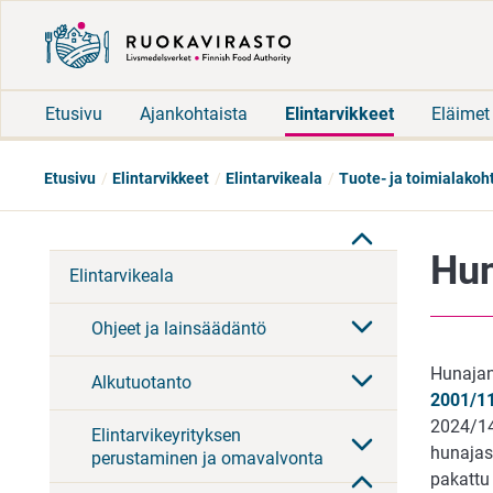
Etusivu
Ajankohtaista
Elintarvikkeet
Eläimet
Etusivu
Elintarvikkeet
Elintarvikeala
Tuote- ja toimialakoh
Hun
Elintarvikeala
Ohjeet ja lainsäädäntö
Hunajan
Alkutuotanto
2001/1
2024/14
Elintarvikeyrityksen
hunaja
perustaminen ja omavalvonta
pakattu