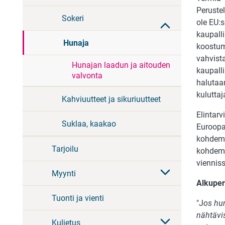
Perustel
Sokeri
ole EU:s
kaupalli
Hunaja
koostum
vahvist
Hunajan laadun ja aitouden
kaupall
valvonta
halutaan
kulutta
Kahviuutteet ja sikuriuutteet
Elintarv
Suklaa, kaakao
Euroopa
kohdema
Tarjoilu
kohdema
viennis
Myynti
Alkupe
Tuonti ja vienti
"J
os hu
nähtävis
Kuljetus