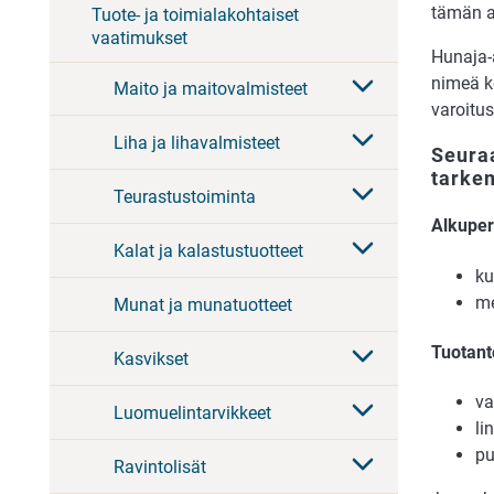
tämän a
Tuote- ja toimialakohtaiset
vaatimukset
Hunaja-
nimeä k
Maito ja maitovalmisteet
varoitus
Liha ja lihavalmisteet
Seuraa
tarke
Teurastustoiminta
Alkuper
Kalat ja kalastustuotteet
ku
me
Munat ja munatuotteet
Tuotant
Kasvikset
va
Luomuelintarvikkeet
li
pu
Ravintolisät