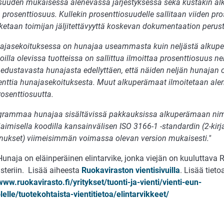
suuden mukaisessa alenevassa järjestyksessä sekä kustakin a
prosenttiosuus. Kullekin prosenttiosuudelle sallitaan viiden pr
ketaan toimijan jäljitettävyyttä koskevan dokumentaation perust
ajasekoituksessa on hunajaa useammasta kuin neljästä alku
illa olevissa tuotteissa on sallittua ilmoittaa prosenttiosuus ne
 edustavasta hunajasta edellyttäen, että näiden neljän hunajan 
enttia hunajasekoituksesta. Muut alkuperämaat ilmoitetaan ale
rosenttiosuutta.
 grammaa hunajaa sisältävissä pakkauksissa alkuperämaan nim
jaimisella koodilla kansainvälisen ISO 3166-1 -standardin (2-kirj
ukset) viimeisimmän voimassa olevan version mukaisesti."
unaja on eläinperäinen elintarvike, jonka viejän on kuuluttava 
isteriin. Lisää aiheesta
Ruokaviraston vientisivuilla
. Lisää tiet
www.ruokavirasto.fi/yritykset/tuonti-ja-vienti/vienti-eun-
elle/tuotekohtaista-vientitietoa/elintarvikkeet/