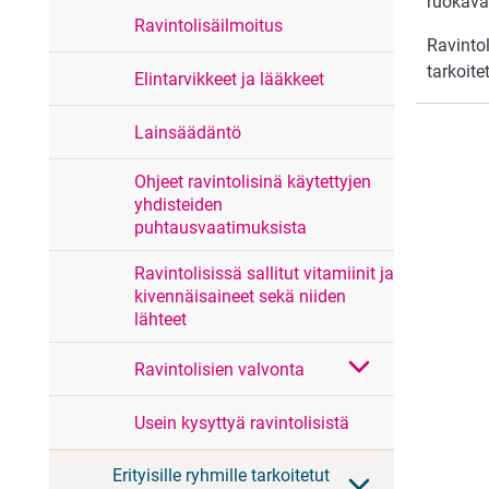
ruokaval
Ravintolisäilmoitus
Ravintol
tarkoite
Elintarvikkeet ja lääkkeet
Lainsäädäntö
Ohjeet ravintolisinä käytettyjen
yhdisteiden
puhtausvaatimuksista
Ravintolisissä sallitut vitamiinit ja
kivennäisaineet sekä niiden
lähteet
Ravintolisien valvonta
Usein kysyttyä ravintolisistä
Erityisille ryhmille tarkoitetut