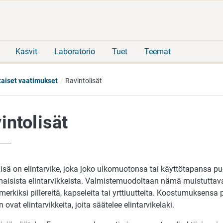
Siirry
Siirry
suoraan
koko
sisältöön
sivuston
hakuun
Kasvit
Laboratorio
Tuet
Teemat
taiset vaatimukset
Ravintolisät
intolisät
lisä on elintarvike, joka joko ulkomuotonsa tai käyttötapansa p
aisista elintarvikkeista. Valmistemuodoltaan nämä muistuttavat
merkiksi pillereitä, kapseleita tai yrttiuutteita. Koostumuksensa 
n ovat elintarvikkeita, joita säätelee elintarvikelaki.