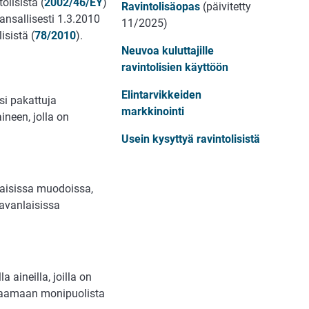
olisistä (
2002/46/EY
)
Ravintolisäopas
(päivitetty
nsallisesti 1.3.2010
11/2025)
isistä (
78/2010
).
Neuvoa kuluttajille
ravintolisien käyttöön
Elintarvikkeiden
si pakattuja
markkinointi
ineen, jolla on
Usein kysyttyä ravintolisistä
nlaisissa muodoissa,
avanlaisissa
a aineilla, joilla on
orvaamaan monipuolista