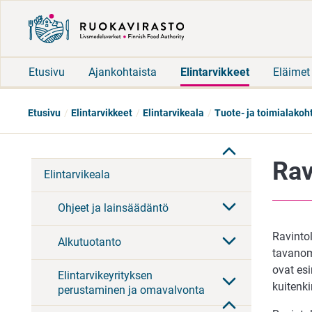
Etusivu
Ajankohtaista
Elintarvikkeet
Eläimet
Etusivu
Elintarvikkeet
Elintarvikeala
Tuote- ja toimialakoh
Rav
Elintarvikeala
Ohjeet ja lainsäädäntö
Ravinto
Alkutuotanto
tavanom
ovat esi
Elintarvikeyrityksen
kuitenki
perustaminen ja omavalvonta