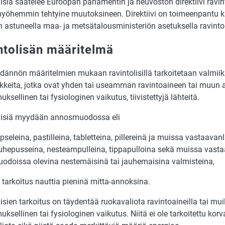
isiä säätelee Euroopan parlamentin ja neuvoston direktiivi ravint
myöhemmin tehtyine muutoksineen. Direktiivi on toimeenpantu ka
astuneella maa- ja metsätalousministeriön asetuksella ravintol
ntolisän määritelmä
dännön määritelmien mukaan ravintolisillä tarkoitetaan valmiik
ikkeita, jotka ovat yhden tai useamman ravintoaineen tai muun a
uksellinen tai fysiologinen vaikutus, tiivistettyjä lähteitä.
lisiä myydään annosmuodossa eli
pseleina, pastilleina, tabletteina, pillereinä ja muissa vastaava
uhepusseina, nesteampulleina, tippapulloina sekä muissa vasta
odoissa olevina nestemäisinä tai jauhemaisina valmisteina,
 tarkoitus nauttia pieninä mitta-annoksina.
isien tarkoitus on täydentää ruokavaliota ravintoaineilla tai muill
uksellinen tai fysiologinen vaikutus. Niitä ei ole tarkoitettu k