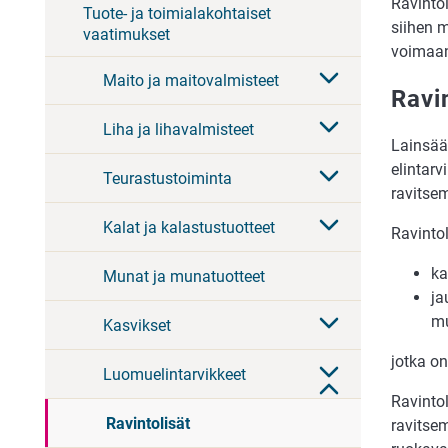
Ravintol
Tuote- ja toimialakohtaiset
siihen 
vaatimukset
voimaan 
Maito ja maitovalmisteet
Ravi
Liha ja lihavalmisteet
Lainsää
elintarv
Teurastustoiminta
ravitsem
Kalat ja kalastustuotteet
Ravinto
ka
Munat ja munatuotteet
ja
mu
Kasvikset
jotka on
Luomuelintarvikkeet
Ravintol
Ravintolisät
ravitsem