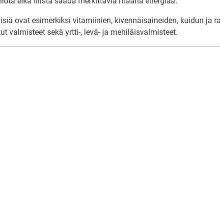
iota eikä niistä saada merkittäviä määriä energiaa.
isiä ovat esimerkiksi vitamiinien, kivennäisaineiden, kuidun ja 
tut valmisteet sekä yrtti-, levä- ja mehiläisvalmisteet.