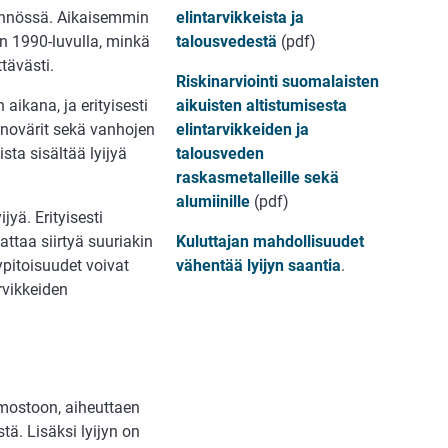
ännössä. Aikaisemmin
elintarvikkeista ja
iin 1990-luvulla, minkä
talousvedestä
(pdf)
tävästi.
Riskinarviointi suomalaisten
aikana, ja erityisesti
aikuisten altistumisesta
inovärit sekä vanhojen
elintarvikkeiden ja
ista sisältää lyijyä
talousveden
raskasmetalleille sekä
alumiinille
(pdf)
jyä. Erityisesti
aattaa siirtyä suuriakin
Kuluttajan mahdollisuudet
ypitoisuudet voivat
vähentää lyijyn saantia
.
rvikkeiden
ermostoon, aiheuttaen
. Lisäksi lyijyn on