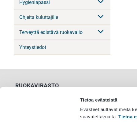
Hygieniapassi
Ohjeita kuluttajille
Terveyttä edistävä ruokavalio
Yhteystiedot
RUOKAVIRASTO
PL 100
Tietoa evästeistä
00027 RUOKAVIRASTO
Evästeet auttavat meitä k
saavutettavuutta.
Tietoa e
Yhteystiedot
Vaihde 029
Palaute
Tietosuojailmoitus