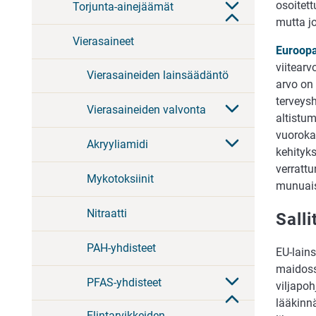
osoitett
Torjunta-ainejäämät
mutta j
Vierasaineet
Euroopa
viitear
Vierasaineiden lainsäädäntö
arvo on 
terveysh
Vierasaineiden valvonta
altistum
vuoroka
Akryyliamidi
kehityk
verrattu
Mykotoksiinit
munuais
Nitraatti
Sall
PAH-yhdisteet
EU-lain
maidoss
PFAS-yhdisteet
viljapoh
lääkinnä
Elintarvikkeiden