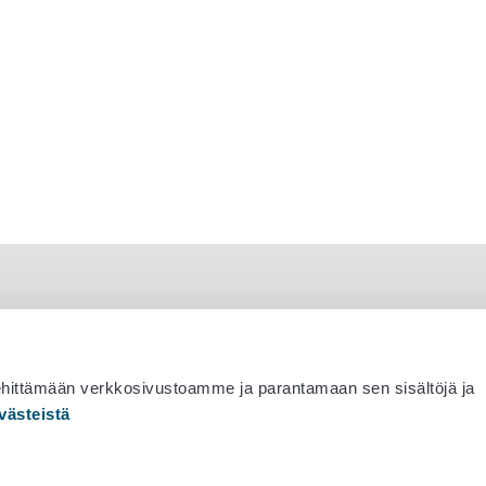
ehittämään verkkosivustoamme ja parantamaan sen sisältöjä ja
västeistä
 530 0400