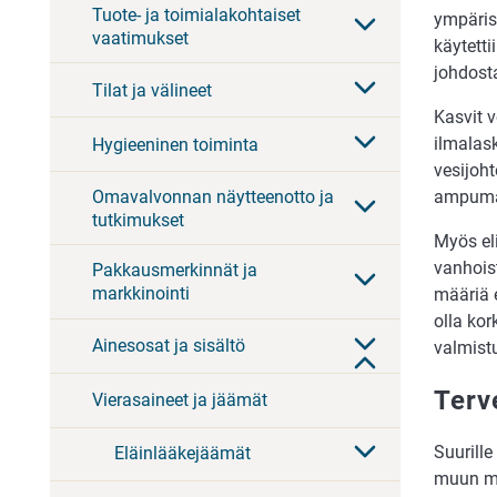
Tuote- ja toimialakohtaiset
ympäris
vaatimukset
käytetti
johdosta
Tilat ja välineet
Kasvit v
ilmalas
Hygieeninen toiminta
vesijoht
Omavalvonnan näytteenotto ja
ampumah
tutkimukset
Myös eli
vanhoist
Pakkausmerkinnät ja
markkinointi
määriä e
olla kor
Ainesosat ja sisältö
valmistu
Terv
Vierasaineet ja jäämät
Suurille
Eläinlääkejäämät
muun mu