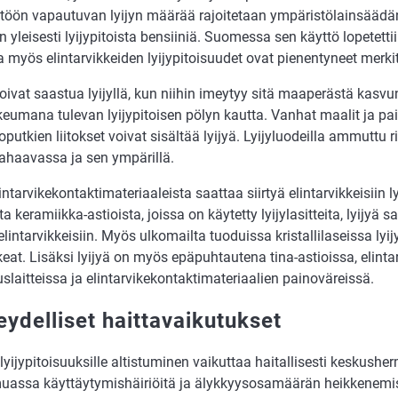
töön vapautuvan lyijyn määrää rajoitetaan ympäristölainsääd
in yleisesti lyijypitoista bensiiniä. Suomessa sen käyttö lopetett
 myös elintarvikkeiden lyijypitoisuudet ovat pienentyneet merkit
oivat saastua lyijyllä, kun niihin imeytyy sitä maaperästä kasvun 
keumana tulevan lyijypitoisen pölyn kautta. Vanhat maalit ja pa
oputkien liitokset voivat sisältää lyijyä. Lyijyluodeilla ammuttu ri
aavassa ja sen ympärillä.
ntarvikekontaktimateriaaleista saattaa siirtyä elintarvikkeisiin lyi
a keramiikka-astioista, joissa on käytetty lyijylasitteita, lyijyä s
lintarvikkeisiin. Myös ulkomailta tuoduissa kristallilaseissa lyij
keat. Lisäksi lyijyä on myös epäpuhtautena tina-astioissa, elinta
slaitteissa ja elintarvikekontaktimateriaalien painoväreissä.
eydelliset haittavaikutukset
 lyijypitoisuuksille altistuminen vaikuttaa haitallisesti keskush
assa käyttäytymishäiriöitä ja älykkyysosamäärän heikkenemistä