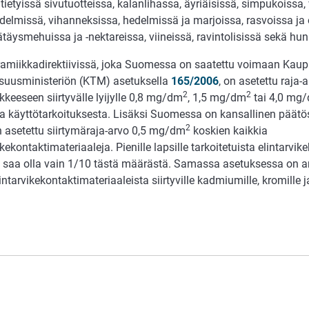
 tietyissä sivutuotteissa, kalanlihassa, äyriäisissä, simpukoissa, 
elmissä, vihanneksissa, hedelmissä ja marjoissa, rasvoissa ja ö
täysmehuissa ja -nektareissa, viineissä, ravintolisissä sekä hu
ramiikkadirektiivissä, joka Suomessa on saatettu voimaan Kaup
lisuusministeriön (KTM) asetuksella
165/2006
, on asetettu raja-
2
2
ikkeeseen siirtyvälle lyijylle 0,8 mg/dm
, 1,5 mg/dm
tai 4,0 mg
ja käyttötarkoituksesta. Lisäksi Suomessa on kansallinen päät
2
n asetettu siirtymäraja-arvo 0,5 mg/dm
koskien kaikkia
ikekontaktimateriaaleja. Pienille lapsille tarkoitetuista elintarvi
ä saa olla vain 1/10 tästä määrästä. Samassa asetuksessa on an
ntarvikekontaktimateriaaleista siirtyville kadmiumille, kromille ja