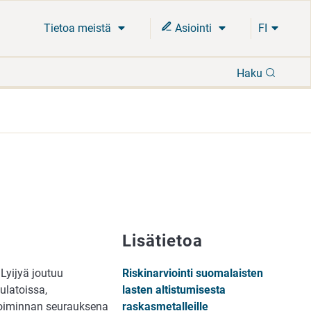
Tietoa meistä
Asiointi
FI
Hae
Haku
Lisätietoa
Lyijyä joutuu
Riskinarviointi suomalaisten
ulatoissa,
lasten altistumisesta
 toiminnan seurauksena
raskasmetalleille