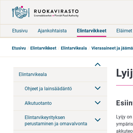
Etusivu
Ajankohtaista
Elintarvikkeet
Eläimet
Etusivu
Elintarvikkeet
Elintarvikeala
Vierasaineet ja jäämä
Lyi
Elintarvikeala
Ohjeet ja lainsäädäntö
Esii
Alkutuotanto
Lyijy on
Elintarvikeyrityksen
perustaminen ja omavalvonta
ympäris
akkuteo