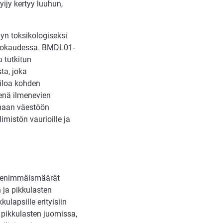
yijy kertyy luuhun,
jyn toksikologiseksi
orokaudessa. BMDL01-
a tutkitun
ta, joka
okiloa kohden
enä ilmenevien
omaan väestöön
limistön vaurioille ja
le enimmäismäärät
 ja pikkulasten
ulapsille erityisiin
ja pikkulasten juomissa,