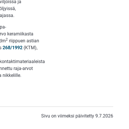
viljoissa ja
ljyissä,
najassa.
pa-
arvo keramiikasta
2
/dm
riippuen astian
ös
268/1992
(KTM),
kekontaktimateriaaleista
nettu raja-arvot
 nikkelille.
Sivu on viimeksi päivitetty 9.7.2026