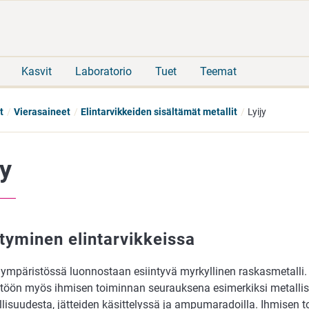
Siirry
Siirry
suoraan
koko
sisältöön
sivuston
hakuun
Kasvit
Laboratorio
Tuet
Teemat
t
Vierasaineet
Elintarvikkeiden sisältämät metallit
Lyijy
jy
ntyminen elintarvikkeissa
 ympäristössä luonnostaan esiintyvä myrkyllinen raskasmetalli. 
töön myös ihmisen toiminnan seurauksena esimerkiksi metallis
llisuudesta, jätteiden käsittelyssä ja ampumaradoilla. Ihmisen