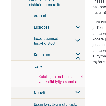
lihassa,
sisältämät metallit
palkohed
hedelmä
Arseeni
EU:n ke
Elohopea
ja Teol
elintarv
Epäorgaaniset
koosta 
tinayhdisteet
jossa o
elintarv
Kadmium
siirtym
myös eli
Lyijy
Kuluttajan mahdollisuudet
vähentää lyijyn saantia
Nikkeli
Usein kysyttyä metalleista