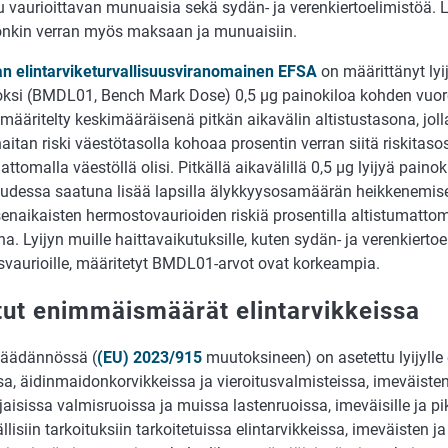
u vaurioittavan munuaisia sekä sydän- ja verenkiertoelimistöä. L
onkin verran myös maksaan ja munuaisiin.
n elintarviketurvallisuusviranomainen EFSA
on määrittänyt lyi
voksi (BMDL01, Bench Mark Dose) 0,5 µg painokiloa kohden vu
määritelty keskimääräisenä pitkän aikavälin altistustasona, joll
aitan riski väestötasolla kohoaa prosentin verran siitä riskitasos
attomalla väestöllä olisi. Pitkällä aikavälillä 0,5 µg lyijyä pain
udessa saatuna lisää lapsilla älykkyysosamäärän heikkenemis
senaikaisten hermostovaurioiden riskiä prosentilla altistumatt
na. Lyijyn muille haittavaikutuksille, kuten sydän- ja verenkiertoe
vaurioille, määritetyt BMDL01-arvot ovat korkeampia.
itut enimmäismäärät elintarvikkeissa
säädännössä (
(EU) 2023/915
muutoksineen) on asetettu lyijyl
a, äidinmaidonkorvikkeissa ja vieroitusvalmisteissa, imeväisten
jaisissa valmisruoissa ja muissa lastenruoissa, imeväisille ja pikk
llisiin tarkoituksiin tarkoitetuissa elintarvikkeissa, imeväisten 