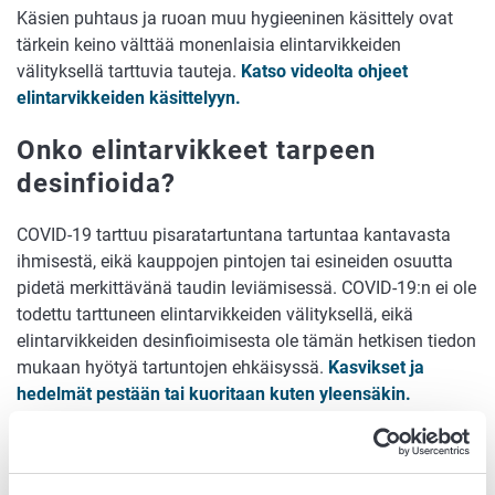
Käsien puhtaus ja ruoan muu hygieeninen käsittely ovat
tärkein keino välttää monenlaisia elintarvikkeiden
välityksellä tarttuvia tauteja.
Katso videolta ohjeet
elintarvikkeiden käsittelyyn.
Onko elintarvikkeet tarpeen
desinfioida?
COVID-19 tarttuu pisaratartuntana tartuntaa kantavasta
ihmisestä, eikä kauppojen pintojen tai esineiden osuutta
pidetä merkittävänä taudin leviämisessä. COVID-19:n ei ole
todettu tarttuneen elintarvikkeiden välityksellä, eikä
elintarvikkeiden desinfioimisesta ole tämän hetkisen tiedon
mukaan hyötyä tartuntojen ehkäisyssä.
Kasvikset ja
hedelmät pestään tai kuoritaan kuten yleensäkin.
Vinkkejä elintarvikkeiden
säilyvyyteen kotona