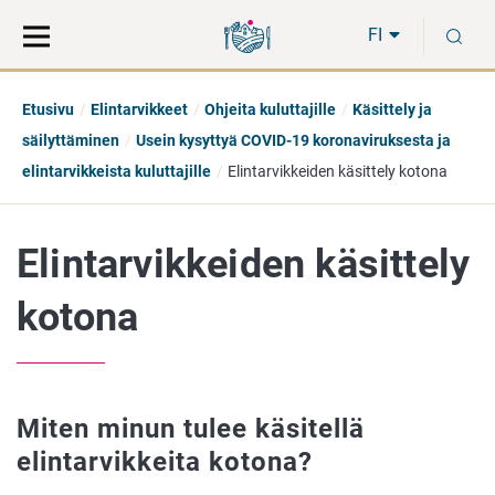
Siirry
Siirry
H
suoraan
koko
FI
sisältöön
sivuston
hakuun
Etusivu
Elintarvikkeet
Ohjeita kuluttajille
Käsittely ja
säilyttäminen
Usein kysyttyä COVID-19 koronaviruksesta ja
elintarvikkeista kuluttajille
Elintarvikkeiden käsittely kotona
Elintarvikkeiden käsittely
kotona
Miten minun tulee käsitellä
elintarvikkeita kotona?