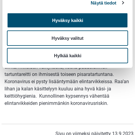
siihen on aihetta. Toimintaa koskee pääsääntöisesti samat
Näytä tiedot
vaatimukset kuin muitakin huoneistoja.
Hyväksy kaikki
Tietoa elintarvikkeiden käsittelystä ja elintarvikkeista
annettavista tiedoista
Hyväksy valitut
Tarttuuko COVID-19 raa’an lihan tai
kalan välityksellä?
Hylkää kaikki
On epätodennäköistä, että COVID-19 tarttuu
elintarvikkeiden välityksellä, koska pääasiallinen
tartuntareitti on ihmisestä toiseen pisaratartuntana.
Koronavirus ei pysty lisääntymään elintarvikkeissa. Raa’an
lihan ja kalan käsittelyyn kuuluu aina hyvä käsi- ja
keittiöhygienia. Kunnollinen kypsennys vähentää
elintarvikkeiden pienimmänkin koronavirusriskin.
Sivu on viimeksi päivitetty 13.9.2023