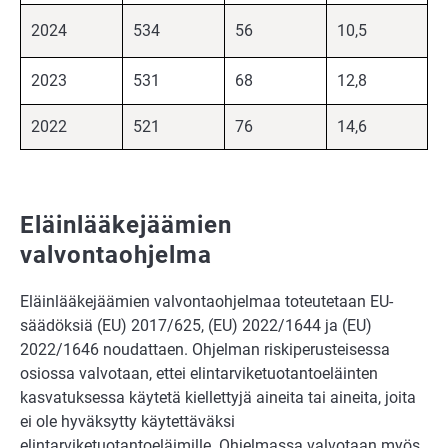
2024
534
56
10,5
2023
531
68
12,8
2022
521
76
14,6
Eläinlääkejäämien
valvontaohjelma
Eläinlääkejäämien valvontaohjelmaa toteutetaan EU-
säädöksiä (EU) 2017/625, (EU) 2022/1644 ja (EU)
2022/1646 noudattaen. Ohjelman riskiperusteisessa
osiossa valvotaan, ettei elintarviketuotantoeläinten
kasvatuksessa käytetä kiellettyjä aineita tai aineita, joita
ei ole hyväksytty käytettäväksi
elintarviketuotantoeläimille. Ohjelmassa valvotaan myös,