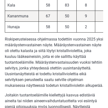
Kala
58
83
8
8
Kananmuna
67
50
9
9
Hunaja
58
50
2
2
Riskiperusteisessa ohjelmassa todettiin vuonna 2025 yksi
määräystenvastainen näyte. Määräystenvastainen näyte
oli otettu kalasta ja siitä löytyi kristalliviolettia, joka
kuuluu lääkeaineisiin, joita ei ole sallittu käyttää
tuotantoeläimille. Määräystenvastaisuuden vuoksi tehtiin
selvitys, jonka yhteydessä otettiin uusintanäytteitä.
Uusintanäytteistä ei todettu kristalliviolettia eikä
selvityksen perusteella saatu selville ohjelman
mukaisessa näytteessä todetun kristallivioletin alkuperää.
Joitakin tuotantoeläimille kiellettyjä kasvua edistäviä
aineita tai niiden aineenvaihduntatuotteita voi esiintyä
pieniä pitoisuuksia myös luonnollisesti. Näytteistä