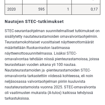
2020
595
1
0,17
Nautojen STEC-tutkimukset
STEC-seurantaohjelman suunnitelmalliset tutkimukset on
sisällytetty nautateurastamoiden omavalvontaohjelmiin.
Teurastamokohtaiset vuosittaiset näytteenottomäärät
määritellään Ruokaviraston laatimassa
näytteenottosuunnitelmassa. Lisäksi STEC-
omavalvontaa tehdään niissä pienteurastamoissa, joissa
teurastetaan vuoden aikana yli 100 nautaa.
Nautateurastamoiden ja -pienteurastamoiden STEC-
omavalvonta tarkastettiin viidessä kohteessa, eli noin
neljäsosassa valvontaohjelman piiriin kuuluvista
nautateurastamoista vuonna 2025. STEC-omavalvonta
oli vaatimusten mukaista (A-tulos) kaikissa tehdyissä
tarkastuksissa.