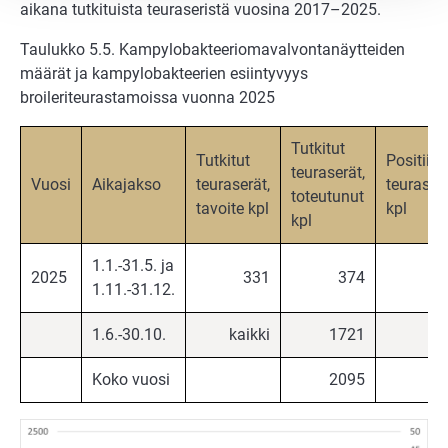
aikana tutkituista teuraseristä vuosina 2017–2025.
Taulukko 5.5. Kampylobakteeriomavalvontanäytteiden
määrät ja kampylobakteerien esiintyvyys
broileriteurastamoissa vuonna 2025
Tutkitut
Tutkitut
Positiivi
teuraserät,
Vuosi
Aikajakso
teuraserät,
teuraser
toteutunut
tavoite kpl
kpl
kpl
1.1.-31.5. ja
2025
331
374
1.11.-31.12.
1.6.-30.10.
kaikki
1721
1
Koko vuosi
2095
1