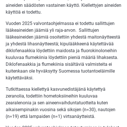
aineiden säädösten vastainen käyttö. Kiellettyjen aineiden
käyttöä ei todettu.
Vuoden 2025 valvontaohjelmassa ei todettu sallittujen
lääkeaineiden jäämiä yli raja-arvon. Sallittujen
lääkeaineiden jäämiä osoitettiin yhdestä maitonäytteestä
ja yhdestä lihasnäytteestä; kipulääkkeenä käytettävää
diklofenaakkia löydettiin maidosta ja fluorokinoloneihin
kuuluvaa flumekiinia löydettiin pieniä määriä lihaksesta.
Diklofenaakkia ja flumekiinia sisältäviä valmisteita ei
kuitenkaan ole hyväksytty Suomessa tuotantoeläimille
käytettäväksi.
Tutkittaessa kiellettyä kasvunedistäjänä käytettyä
zeranolia, todettiin hometoksiineihin kuuluvaa
zearalenonia ja sen aineenvaihduntatuotteita kuten
aikaisempinakin vuosina sekä sikojen (n=30), nautojen
(n=19) että lampaiden (n=1) virtsanäytteistä.