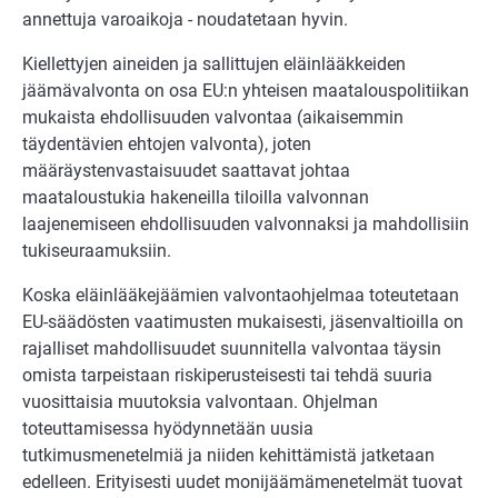
annettuja varoaikoja - noudatetaan hyvin.
Kiellettyjen aineiden ja sallittujen eläinlääkkeiden
jäämävalvonta on osa EU:n yhteisen maatalouspolitiikan
mukaista ehdollisuuden valvontaa (aikaisemmin
täydentävien ehtojen valvonta), joten
määräystenvastaisuudet saattavat johtaa
maataloustukia hakeneilla tiloilla valvonnan
laajenemiseen ehdollisuuden valvonnaksi ja mahdollisiin
tukiseuraamuksiin.
Koska eläinlääkejäämien valvontaohjelmaa toteutetaan
EU-säädösten vaatimusten mukaisesti, jäsenvaltioilla on
rajalliset mahdollisuudet suunnitella valvontaa täysin
omista tarpeistaan riskiperusteisesti tai tehdä suuria
vuosittaisia muutoksia valvontaan. Ohjelman
toteuttamisessa hyödynnetään uusia
tutkimusmenetelmiä ja niiden kehittämistä jatketaan
edelleen. Erityisesti uudet monijäämämenetelmät tuovat