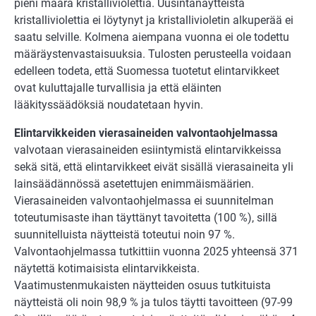
pieni määrä kristalliviolettia. Uusintanäytteistä
kristalliviolettia ei löytynyt ja kristallivioletin alkuperää ei
saatu selville. Kolmena aiempana vuonna ei ole todettu
määräystenvastaisuuksia. Tulosten perusteella voidaan
edelleen todeta, että Suomessa tuotetut elintarvikkeet
ovat kuluttajalle turvallisia ja että eläinten
lääkityssäädöksiä noudatetaan hyvin.
Elintarvikkeiden vierasaineiden valvontaohjelmassa
valvotaan vierasaineiden esiintymistä elintarvikkeissa
sekä sitä, että elintarvikkeet eivät sisällä vierasaineita yli
lainsäädännössä asetettujen enimmäismäärien.
Vierasaineiden valvontaohjelmassa ei suunnitelman
toteutumisaste ihan täyttänyt tavoitetta (100 %), sillä
suunnitelluista näytteistä toteutui noin 97 %.
Valvontaohjelmassa tutkittiin vuonna 2025 yhteensä 371
näytettä kotimaisista elintarvikkeista.
Vaatimustenmukaisten näytteiden osuus tutkituista
näytteistä oli noin 98,9 % ja tulos täytti tavoitteen (97-99