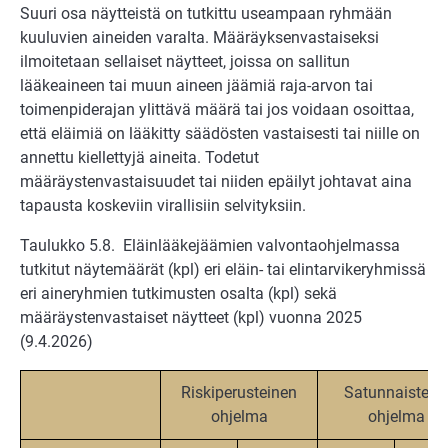
Suuri osa näytteistä on tutkittu useampaan ryhmään
kuuluvien aineiden varalta. Määräyksenvastaiseksi
ilmoitetaan sellaiset näytteet, joissa on sallitun
lääkeaineen tai muun aineen jäämiä raja-arvon tai
toimenpiderajan ylittävä määrä tai jos voidaan osoittaa,
että eläimiä on lääkitty säädösten vastaisesti tai niille on
annettu kiellettyjä aineita. Todetut
määräystenvastaisuudet tai niiden epäilyt johtavat aina
tapausta koskeviin virallisiin selvityksiin.
Taulukko 5.8. Eläinlääkejäämien valvontaohjelmassa
tutkitut näytemäärät (kpl) eri eläin- tai elintarvikeryhmissä
eri aineryhmien tutkimusten osalta (kpl) sekä
määräystenvastaiset näytteet (kpl) vuonna 2025
(9.4.2026)
Riskiperusteinen
Satunnaistettu
ohjelma
ohjelma