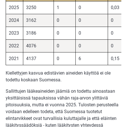
2025
3250
1
0
0,03
2024
3162
0
0
0
2023
3186
0
0
0
2022
4076
0
0
0
2021
4137
0
6
0,15
Kiellettyjen kasvua edistävien aineiden käyttöä ei ole
todettu koskaan Suomessa.
Sallittujen lääkeaineiden jäämiä on todettu ainoastaan
yksittäisissä tapauksissa vähän raja-arvon ylittäviä
pitoisuuksia, mutta ei vuonna 2025. Tulosten perusteella
voidaan edelleen todeta, että Suomessa tuotetut
elintarvikkeet ovat turvallisia kuluttajalle ja että eläinten
lääkityssäädöksiä - kuten lääkitysten yhteydessä