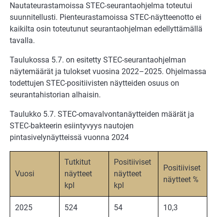
Nautateurastamoissa STEC-seurantaohjelma toteutui
suunnitellusti. Pienteurastamoissa STEC-näytteenotto ei
kaikilta osin toteutunut seurantaohjelman edellyttämällä
tavalla.
Taulukossa 5.7. on esitetty STEC-seurantaohjelman
näytemäärät ja tulokset vuosina 2022–2025. Ohjelmassa
todettujen STEC-positiivisten näytteiden osuus on
seurantahistorian alhaisin.
Taulukko 5.7. STEC-omavalvontanäytteiden määrät ja
STEC-bakteerin esiintyvyys nautojen
pintasivelynäytteissä vuonna 2024
Tutkitut
Positiiviset
Positiiviset
Vuosi
näytteet
näytteet
näytteet %
kpl
kpl
2025
524
54
10,3