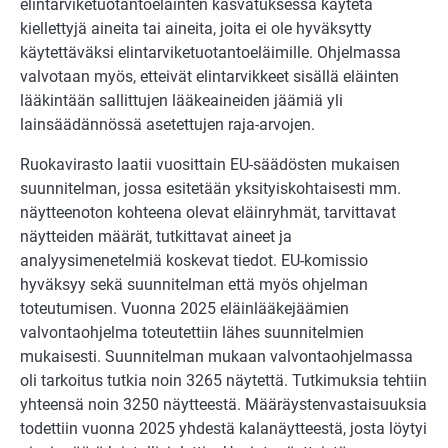
elintarviketuotantoeläinten kasvatuksessa käytetä
kiellettyjä aineita tai aineita, joita ei ole hyväksytty
käytettäväksi elintarviketuotantoeläimille. Ohjelmassa
valvotaan myös, etteivät elintarvikkeet sisällä eläinten
lääkintään sallittujen lääkeaineiden jäämiä yli
lainsäädännössä asetettujen raja-arvojen.
Ruokavirasto laatii vuosittain EU-säädösten mukaisen
suunnitelman, jossa esitetään yksityiskohtaisesti mm.
näytteenoton kohteena olevat eläinryhmät, tarvittavat
näytteiden määrät, tutkittavat aineet ja
analyysimenetelmiä koskevat tiedot. EU-komissio
hyväksyy sekä suunnitelman että myös ohjelman
toteutumisen. Vuonna 2025 eläinlääkejäämien
valvontaohjelma toteutettiin lähes suunnitelmien
mukaisesti. Suunnitelman mukaan valvontaohjelmassa
oli tarkoitus tutkia noin 3265 näytettä. Tutkimuksia tehtiin
yhteensä noin 3250 näytteestä. Määräystenvastaisuuksia
todettiin vuonna 2025 yhdestä kalanäytteestä, josta löytyi