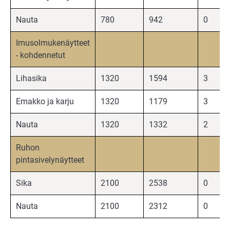
Nauta
780
942
0
Imusolmukenäytteet
- kohdennetut
Lihasika
1320
1594
3
Emakko ja karju
1320
1179
3
Nauta
1320
1332
2
Ruhon
pintasivelynäytteet
Sika
2100
2538
0
Nauta
2100
2312
0