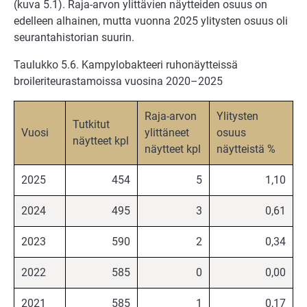
(kuva 5.1). Raja-arvon ylittävien näytteiden osuus on
edelleen alhainen, mutta vuonna 2025 ylitysten osuus oli
seurantahistorian suurin.
Taulukko 5.6. Kampylobakteeri ruhonäytteissä
broileriteurastamoissa vuosina 2020–2025
Raja-arvon
Ylitysten
Tutkitut
Vuosi
ylittäneet
osuus
näytteet kpl
näytteet kpl
näytteistä %
2025
454
5
1,10
2024
495
3
0,61
2023
590
2
0,34
2022
585
0
0,00
2021
585
1
0,17