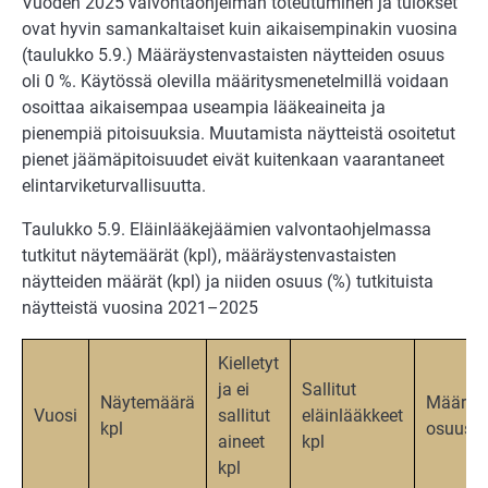
Vuoden 2025 valvontaohjelman toteutuminen ja tulokset
ovat hyvin samankaltaiset kuin aikaisempinakin vuosina
(taulukko 5.9.) Määräystenvastaisten näytteiden osuus
oli 0 %. Käytössä olevilla määritysmenetelmillä voidaan
osoittaa aikaisempaa useampia lääkeaineita ja
pienempiä pitoisuuksia. Muutamista näytteistä osoitetut
pienet jäämäpitoisuudet eivät kuitenkaan vaarantaneet
elintarviketurvallisuutta.
Taulukko 5.9. Eläinlääkejäämien valvontaohjelmassa
tutkitut näytemäärät (kpl), määräystenvastaisten
näytteiden määrät (kpl) ja niiden osuus (%) tutkituista
näytteistä vuosina 2021–2025
Kielletyt
ja ei
Sallitut
Näytemäärä
Määräys
Vuosi
sallitut
eläinlääkkeet
kpl
osuus 
aineet
kpl
kpl