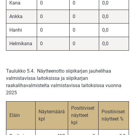
Kana
0
0
0,0
Ankka
0
0
0,0
Hanhi
0
0
0,0
Helmikana
0
0
0,0
Taulukko 5.4. Näytteenotto siipikarjan jauhelihaa
valmistavissa laitoksissa ja siipikarjan
raakalihavalmisteita valmistavissa laitoksissa vuonna
2025
Positiiviset
Näytemäärä
Positiiviset
Eläin
näytteet
kpl
näytteet %
kpl