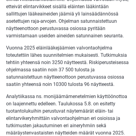
etteivät elintarvikkeet sisällä eläinten lääkintään
sallittujen lääkeaineiden jäämiä yli lainsäädännössä
asetettujen raja-arvojen. Ohjelman satunnaistettuun
näytteenottoon perustuvassa osiossa pyritään
varmistamaan useiden aineiden satunnainen seuranta.
Vuonna 2025 eläinlääkejäämien valvontaohjelma
toteutettiin lähes suunnitelmien mukaisesti. Tutkimuksia
tehtiin yhteensä noin 3250 näytteestä. Riskiperusteisessa
ohjelmassa saatiin noin 37 500 tulosta ja
satunnaistettuun näytteenottoon perustuvassa osiossa
saatiin yhteensä noin 10300 tulosta 96 näytteestä.
Analytiikassa ns. monijäämämenetelmien käyttöönottoa
on laajennettu edelleen. Taulukossa 5.8. on esitetty
tuotantolukuihin perustuvat näytemäärät eläin- tai
elintarvikeryhmittäin valvontaohjelman eri osioissa ja
tutkimusten jakautuminen eri aineryhmiin sekä
määräystenvastaisten näytteiden määrät vuonna 2025.