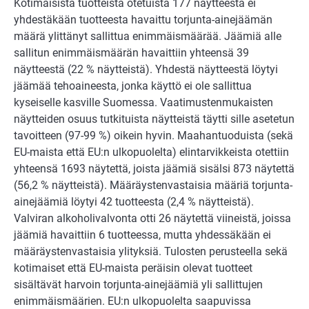
Kotimaisista tuotteista otetuista 177 näytteestä ei
yhdestäkään tuotteesta havaittu torjunta-ainejäämän
määrä ylittänyt sallittua enimmäismäärää. Jäämiä alle
sallitun enimmäismäärän havaittiin yhteensä 39
näytteestä (22 % näytteistä). Yhdestä näytteestä löytyi
jäämää tehoaineesta, jonka käyttö ei ole sallittua
kyseiselle kasville Suomessa. Vaatimustenmukaisten
näytteiden osuus tutkituista näytteistä täytti sille asetetun
tavoitteen (97-99 %) oikein hyvin. Maahantuoduista (sekä
EU-maista että EU:n ulkopuolelta) elintarvikkeista otettiin
yhteensä 1693 näytettä, joista jäämiä sisälsi 873 näytettä
(56,2 % näytteistä). Määräystenvastaisia määriä torjunta-
ainejäämiä löytyi 42 tuotteesta (2,4 % näytteistä).
Valviran alkoholivalvonta otti 26 näytettä viineistä, joissa
jäämiä havaittiin 6 tuotteessa, mutta yhdessäkään ei
määräystenvastaisia ylityksiä. Tulosten perusteella sekä
kotimaiset että EU-maista peräisin olevat tuotteet
sisältävät harvoin torjunta-ainejäämiä yli sallittujen
enimmäismäärien. EU:n ulkopuolelta saapuvissa