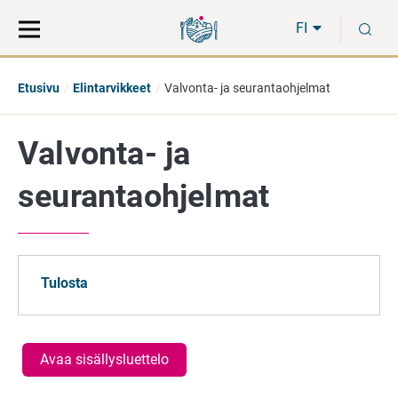
Siirry
Siirry
H
suoraan
koko
FI
sisältöön
sivuston
hakuun
Etusivu
Elintarvikkeet
Valvonta- ja seurantaohjelmat
Valvonta- ja
seurantaohjelmat
Tulosta
Avaa sisällysluettelo