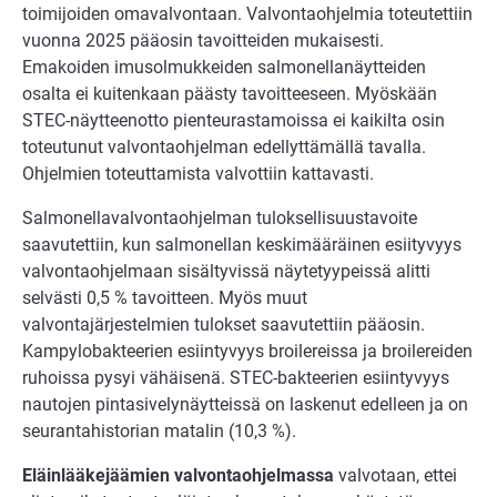
toimijoiden omavalvontaan. Valvontaohjelmia toteutettiin
vuonna 2025 pääosin tavoitteiden mukaisesti.
Emakoiden imusolmukkeiden salmonellanäytteiden
osalta ei kuitenkaan päästy tavoitteeseen. Myöskään
STEC-näytteenotto pienteurastamoissa ei kaikilta osin
toteutunut valvontaohjelman edellyttämällä tavalla.
Ohjelmien toteuttamista valvottiin kattavasti.
Salmonellavalvontaohjelman tuloksellisuustavoite
saavutettiin, kun salmonellan keskimääräinen esiityvyys
valvontaohjelmaan sisältyvissä näytetyypeissä alitti
selvästi 0,5 % tavoitteen. Myös muut
valvontajärjestelmien tulokset saavutettiin pääosin.
Kampylobakteerien esiintyvyys broilereissa ja broilereiden
ruhoissa pysyi vähäisenä. STEC-bakteerien esiintyvyys
nautojen pintasivelynäytteissä on laskenut edelleen ja on
seurantahistorian matalin (10,3 %).
Eläinlääkejäämien valvontaohjelmassa
valvotaan, ettei