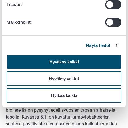
Tilastot
kuukausina. Tutkimustavoitteiden saavuttaminen
arvioidaan laboratorioilta saatavien
tutkimusmäärätietojen perusteella.
Markkinointi
Kansallinen kampylobakteerivalvonta on sisällytetty
isojen broileriteurastamoiden omavalvontaohjelmiin.
Kampylobakteeriomavalvonta tarkastettiin vuonna 2025
Näytä tiedot
kahdessa kolmesta isosta siipikarjateurastamosta.
Tarkastuksissa annettiin A-arvio. Näytteenotto ja
Hyväksy kaikki
positiivisten näytteiden jälkeiset toimenpiteet ovat olleet
lainsäädännön mukaisia.
Hyväksy valitut
Taulukossa 5.5. on kuvattu
kampylobakteerivalvontaohjelman näytemäärät ja
Hylkää kaikki
tulokset broileriteurastamoissa vuonna 2025. Vuoden
2025 tulosten perusteella kampylobakteerien esiintyvyys
broilereilla on pysynyt edellisvuosien tapaan alhaisella
tasolla. Kuvassa 5.1. on kuvattu kampylobakteerien
suhteen positiivisten teuraserien osuus kaikista vuoden