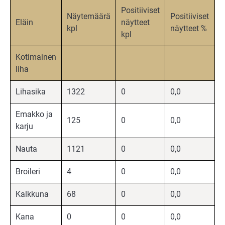
Positiiviset
Näytemäärä
Positiiviset
Eläin
näytteet
kpl
näytteet %
kpl
Kotimainen
liha
Lihasika
1322
0
0,0
Emakko ja
125
0
0,0
karju
Nauta
1121
0
0,0
Broileri
4
0
0,0
Kalkkuna
68
0
0,0
Kana
0
0
0,0