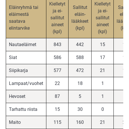
Kielletyt
Kielletyt
Eläinryhmä tai
Sallitut
Sallit
ja ei-
ja ei-
eläimestä
eläin-
eläin
sallitut
sallitut
saatava
lääkkeet
lääkk
aineet
aineet
elintarvike
(kpl)
(kpl
(kpl)
(kpl)
Nautaeläimet
843
442
15
10
Siat
586
588
17
15
Siipikarja
577
472
21
18
Lampaat/vuohet
22
18
1
1
Hevoset
87
5
1
1
Tarhattu riista
15
30
0
0
Maito
115
160
21
21