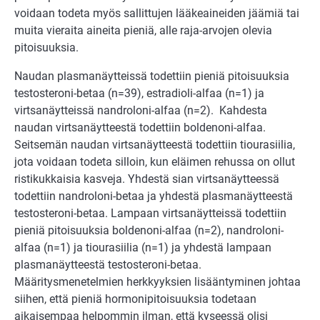
voidaan todeta myös sallittujen lääkeaineiden jäämiä tai
muita vieraita aineita pieniä, alle raja-arvojen olevia
pitoisuuksia.
Naudan plasmanäytteissä todettiin pieniä pitoisuuksia
testosteroni-betaa (n=39), estradioli-alfaa (n=1) ja
virtsanäytteissä nandroloni-alfaa (n=2). Kahdesta
naudan virtsanäytteestä todettiin boldenoni-alfaa.
Seitsemän naudan virtsanäytteestä todettiin tiourasiilia,
jota voidaan todeta silloin, kun eläimen rehussa on ollut
ristikukkaisia kasveja. Yhdestä sian virtsanäytteessä
todettiin nandroloni-betaa ja yhdestä plasmanäytteestä
testosteroni-betaa. Lampaan virtsanäytteissä todettiin
pieniä pitoisuuksia boldenoni-alfaa (n=2), nandroloni-
alfaa (n=1) ja tiourasiilia (n=1) ja yhdestä lampaan
plasmanäytteestä testosteroni-betaa.
Määritysmenetelmien herkkyyksien lisääntyminen johtaa
siihen, että pieniä hormonipitoisuuksia todetaan
aikaisempaa helpommin ilman, että kyseessä olisi