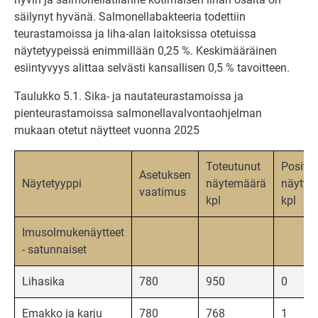
säilynyt hyvänä. Salmonellabakteeria todettiin
teurastamoissa ja liha-alan laitoksissa otetuissa
näytetyypeissä enimmillään 0,25 %. Keskimääräinen
esiintyvyys alittaa selvästi kansallisen 0,5 % tavoitteen.
Taulukko 5.1. Sika- ja nautateurastamoissa ja
pienteurastamoissa salmonellavalvontaohjelman
mukaan otetut näytteet vuonna 2025
Toteutunut
Positiiv
Asetuksen
Näytetyyppi
näytemäärä
näyttee
vaatimus
kpl
kpl
Imusolmukenäytteet
- satunnaiset
Lihasika
780
950
0
Emakko ja karju
780
768
1