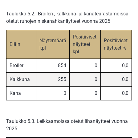
Taulukko 5.2. Broileri-, kalkkuna- ja kanateurastamoissa
otetut ruhojen niskanahkanäytteet vuonna 2025
Positiiviset
Näytemäärä
Positiiviset
Eläin
näytteet
kpl
näytteet %
kpl
Broileri
854
0
0,0
Kalkkuna
255
0
0,0
Kana
0
0
0,0
Taulukko 5.3. Leikkaamoissa otetut lihanäytteet vuonna
2025