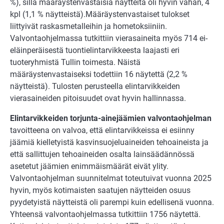
%), sillä määräystenvastaisia näytteitä oli hyvin vähän, 4
kpl (1,1 % näytteistä).
Määräystenvastaiset tulokset
liittyivät raskasmetalleihin ja hometoksiiniin.
Valvontaohjelmassa tutkittiin vierasaineita myös 714 ei-
eläinperäisestä tuontielintarvikkeesta laajasti eri
tuoteryhmistä Tullin toimesta. Näistä
määräystenvastaiseksi todettiin 16 näytettä (2,2 %
näytteistä). Tulosten perusteella elintarvikkeiden
vierasaineiden pitoisuudet ovat hyvin hallinnassa.
Elintarvikkeiden torjunta-ainejäämien valvontaohjelman
tavoitteena on valvoa, että elintarvikkeissa ei esiinny
jäämiä kielletyistä kasvinsuojeluaineiden tehoaineista ja
että sallittujen tehoaineiden osalta lainsäädännössä
asetetut jäämien enimmäismäärät eivät ylity.
Valvontaohjelman suunnitelmat toteutuivat vuonna 2025
hyvin, myös kotimaisten saatujen näytteiden osuus
pyydetyistä näytteistä oli parempi kuin edellisenä vuonna.
Yhteensä valvontaohjelmassa tutkittiin 1756 näytettä.