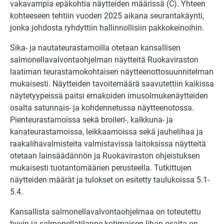
vakavampia epäkohtia näytteiden määrissä (C). Yhteen
kohteeseen tehtiin vuoden 2025 aikana seurantakäynti,
jonka johdosta ryhdyttiin hallinnollisiin pakkokeinoihin.
Sika- ja nautateurastamoilla otetaan kansallisen
salmonellavalvontaohjelman näytteitä Ruokaviraston
laatiman teurastamokohtaisen näytteenottosuunnitelman
mukaisesti. Näytteiden tavoitemäärä saavutettiin kaikissa
näytetyypeissä paitsi emakoiden imusolmukenäytteiden
osalta satunnais- ja kohdennetussa näytteenotossa.
Pienteurastamoissa sekä broileri-, kalkkuna- ja
kanateurastamoissa, leikkaamoissa sekä jauhelihaa ja
raakalihavalmisteita valmistavissa laitoksissa näytteitä
otetaan lainsäädännön ja Ruokaviraston ohjeistuksen
mukaisesti tuotantomäärien perusteella. Tutkittujen
näytteiden määrät ja tulokset on esitetty taulukoissa 5.1-
5.4.
Kansallista salmonellavalvontaohjelmaa on toteutettu
hyvin ja salmonellatilanne kotimaisen lihan osalta on