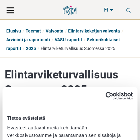
Siirry
Siirry
H
suoraan
koko
FI
sisältöön
sivuston
hakuun
Etusivu
Teemat
Valvonta
Elintarvikeketjun valvonta
Arviointi ja raportointi
VASU-raportit
Sektorikohtaiset
raportit
2025
Elintarviketurvallisuus Suomessa 2025
Elintarviketurvallisuus
Suomessa 2025
Tietoa evästeistä
Osa 1: Yhteenveto
Evästeet auttavat meitä kehittämään
Osa 2: Yleistä elintarviketurvallisuudesta
verkkosivustoamme ja parantamaan sen sisältöjä ja