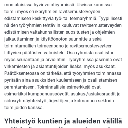
monialaisissa hyvinvointiryhmissä. Useissa kunnissa
toimii myös eri ikäryhmien ravitsemusterveyden
edistämiseen keskittyviä työ- tai teemaryhmiä. Tyypillisesti
näiden työryhmien tehtäviin kuuluvat ravitsemusterveyden
edistämisen valtakunnallisten suositusten ja ohjelmien
jalkauttaminen ja käyttöönoton suunnittelu sekä
toimintamallien toimeenpano ja ravitsemusterveyteen
liittyvien päätösten valmistelu. Osa ryhmistä osallistuu
myös seurantaan ja arviointiin. Työryhmissä jäseninä ovat
virkamiesten ja asiantuntijoiden lisäksi myös asukkaat.
Päätöksenteossa on tärkeää, että työryhmien toiminnassa
pyritään aina asukkaiden kuulemiseen ja osallistamisen
parantamiseen. Toiminnallisia esimerkkejä ovat
esimerkiksi kumppanuuspöydät, asukas-/asiakasraadit ja
sidosryhmäyhteistyö järjestöjen ja kolmannen sektorin
toimijoiden kanssa.
Yhteistyö kuntien ja alueiden välillä