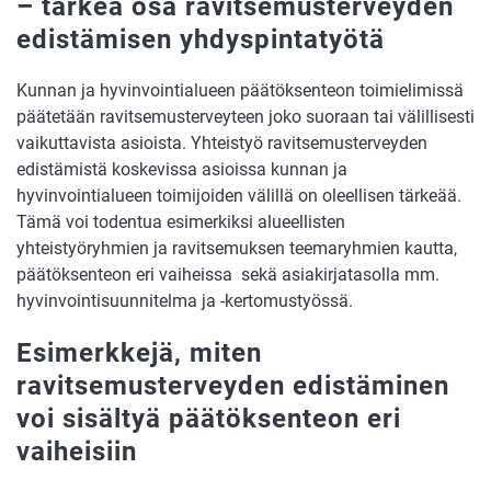
– tärkeä osa ravitsemusterveyden
edistämisen yhdyspintatyötä
Kunnan ja hyvinvointialueen päätöksenteon toimielimissä
päätetään ravitsemusterveyteen joko suoraan tai välillisesti
vaikuttavista asioista. Yhteistyö ravitsemusterveyden
edistämistä koskevissa asioissa kunnan ja
hyvinvointialueen toimijoiden välillä on oleellisen tärkeää.
Tämä voi todentua esimerkiksi alueellisten
yhteistyöryhmien ja ravitsemuksen teemaryhmien kautta,
päätöksenteon eri vaiheissa sekä asiakirjatasolla mm.
hyvinvointisuunnitelma ja -kertomustyössä.
Esimerkkejä, miten
ravitsemusterveyden edistäminen
voi sisältyä päätöksenteon eri
vaiheisiin