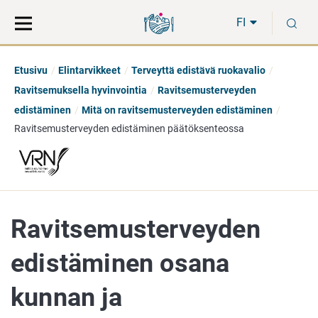
Siirry
Siirry
H
suoraan
koko
FI
sisältöön
sivuston
hakuun
Etusivu
Elintarvikkeet
Terveyttä edistävä ruokavalio
Ravitsemuksella hyvinvointia
Ravitsemusterveyden
edistäminen
Mitä on ravitsemusterveyden edistäminen
Ravitsemusterveyden edistäminen päätöksenteossa
Ravitsemusterveyden
edistäminen osana
kunnan ja