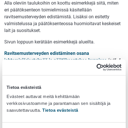
Alla oleviin taulukoihin on koottu esimerkkejä siitä, miten
eri päätöksenteon toimielimissä käsitellään
ravitsemusterveyden edistämistä. Lisäksi on esitetty
valmistelussa ja päätöksenteossa huomioitavat keskeiset
lait ja suositukset.
Sivun loppuun kerätään esimerkkejä alueilta.
Ravitsemusterveyden edistäminen osana
johtamisjärjestelmää ja päätöksentekoa kunnissa
(pdf, 4
MB, koko aineisto)
Kuvat
Tietoa evästeistä
Evästeet auttavat meitä kehittämään
verkkosivustoamme ja parantamaan sen sisältöjä ja
saavutettavuutta.
Tietoa evästeistä