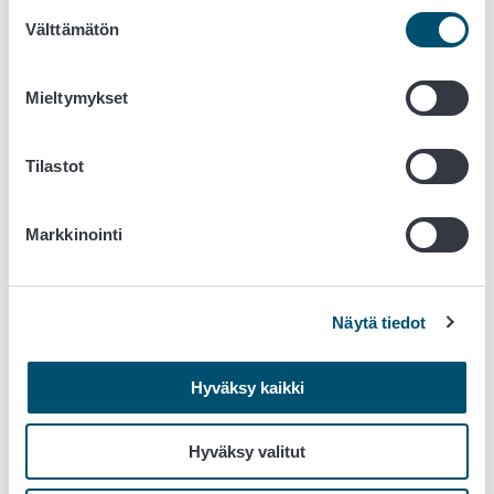
Suostumuksen
Välttämätön
valinta
Mieltymykset
Tilastot
Ravitsemusterveyden edistäminen osana
poliittista päätöksentekoa kunnissa
Markkinointi
Näytä tiedot
Hyväksy kaikki
Hyväksy valitut