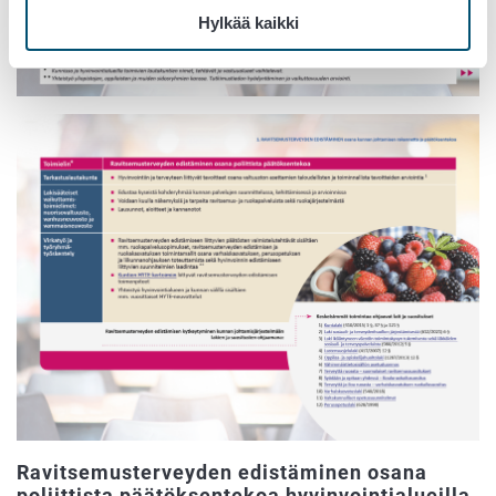
Hylkää kaikki
Ravitsemusterveyden edistäminen osana
poliittista päätöksentekoa hyvinvointialueilla