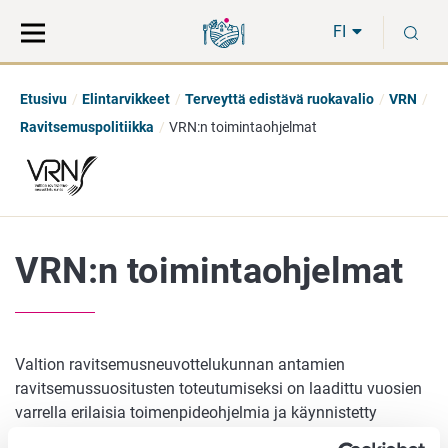
Siirry
Siirry
H
suoraan
koko
FI
sisältöön
sivuston
hakuun
Etusivu
Elintarvikkeet
Terveyttä edistävä ruokavalio
VRN
Ravitsemuspolitiikka
VRN:n toimintaohjelmat
VRN:n toimintaohjelmat
Valtion ravitsemusneuvottelukunnan antamien
ravitsemussuositusten toteutumiseksi on laadittu vuosien
varrella erilaisia toimenpideohjelmia ja käynnistetty
lukuisia hankkeita eri ikä- ja kohderyhmien ravitsemuksen