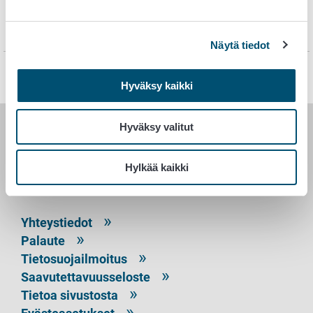
edistämiseen (2020).
Näytä tiedot
Sivu on viimeksi päivitetty 1.10.2021
Hyväksy kaikki
Hyväksy valitut
RUOKAVIRASTO
Hylkää kaikki
PL 100
00027 RUOKAVIRASTO
Yhteystiedot
Palaute
Tietosuojailmoitus
Saavutettavuusseloste
Tietoa sivustosta