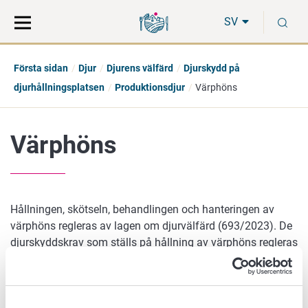
Gå
Sök
S
direkt
på
SV
till
hela
innehåll
webbplatsen
Första sidan
Djur
Djurens välfärd
Djurskydd på
djurhållningsplatsen
Produktionsdjur
Värphöns
Värphöns
Hållningen, skötseln, behandlingen och hanteringen av
värphöns regleras av lagen om djurvälfärd (693/2023). De
djurskyddskrav som ställs på hållning av värphöns regleras
dessutom av statsrådets förordning om skydd av höns. I
denna förordning ställs bland annat detaljerade krav på
djurhållningsplatsernas storlek samt skötseln,