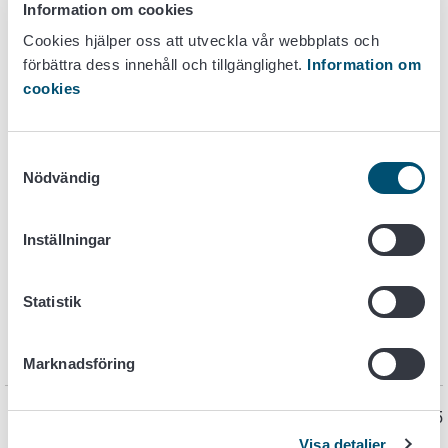
behandlingen och hanteringen av värphöns.
Information om cookies
Cookies hjälper oss att utveckla vår webbplats och
förbättra dess innehåll och tillgänglighet.
Information om
cookies
Lagstiftning
Samtyckesval
Nödvändig
Statsrådets förordning om skydd av höns
(673/2010)
Inställningar
Mer information
Statistik
Höns – djurskyddslagstiftningen i sammandrag -
broschyr
Minneslista för dig som håller sommarhönor
Marknadsföring
Sidan har senast uppdaterats 22.7.2025
Visa detaljer