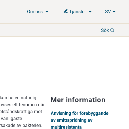
Om oss
Tjänster
SV
Sök
Sök
 kan ha en naturlig
Mer information
 avses ett fenomen där
otståndskraftiga mot
Anvisning för förebyggande
 vanligaste
av smittspridning av
rsakade av bakterien.
multiresistenta