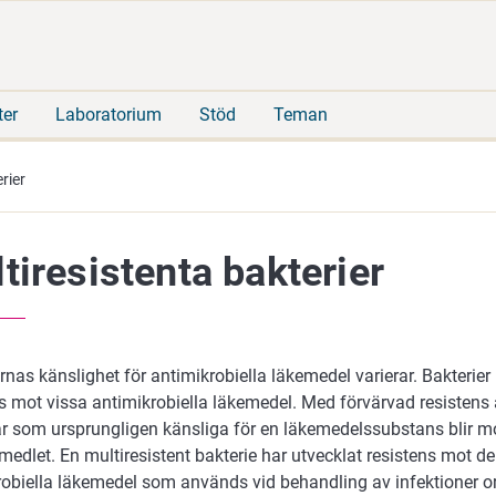
Gå
Sök
direkt
på
till
hela
innehåll
webbplatsen
ter
Laboratorium
Stöd
Teman
rier
tiresistenta bakterier
rnas känslighet för antimikrobiella läkemedel varierar. Bakterier
ns mot vissa antimikrobiella läkemedel. Med förvärvad resistens
 som ursprungligen känsliga för en läkemedelssubstans blir m
medlet. En multiresistent bakterie har utvecklat resistens mot de
robiella läkemedel som används vid behandling av infektioner o