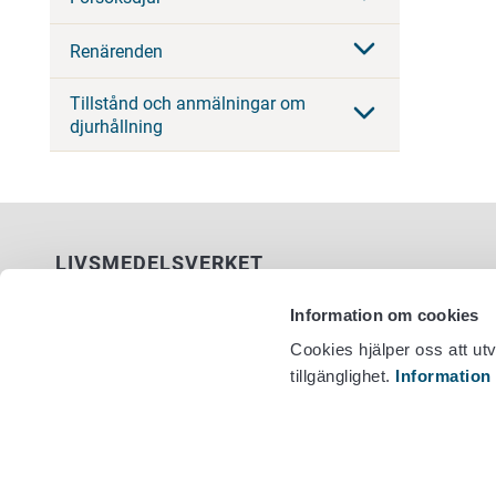
Renärenden
Tillstånd och anmälningar om
djurhållning
LIVSMEDELSVERKET
PB 100
Information om cookies
00027 LIVSMEDELSVERKET
Cookies hjälper oss att ut
tillgänglighet.
Information
Kontaktuppgifter
Växel +358
Ge respons
Dataskydd
Tillgänglighetsutlåtande