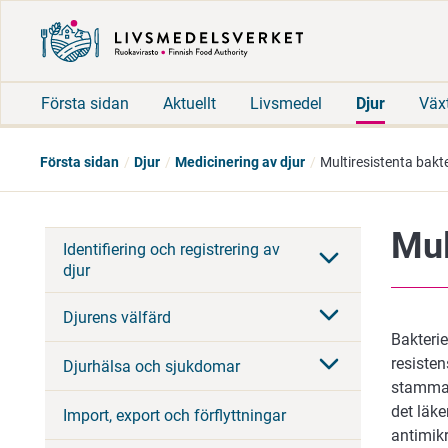
Första sidan
Aktuellt
Livsmedel
Djur
Väx
Första sidan
Djur
Medicinering av djur
Multiresistenta bakte
Mul
Identifiering och registrering av
djur
Djurens välfärd
Bakterie
resiste
Djurhälsa och sjukdomar
stammar
det läke
Import, export och förflyttningar
antimik