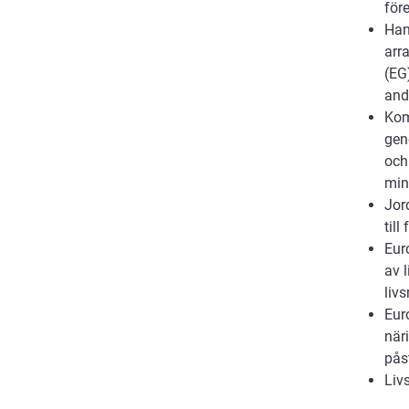
för
Han
arr
(EG
and
Kom
gen
och
min
Jor
till
Eur
av 
liv
Eur
när
pås
Liv