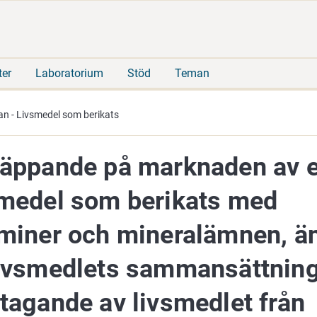
Gå
Sök
direkt
på
till
hela
innehåll
webbplatsen
ter
Laboratorium
Stöd
Teman
n - Livsmedel som berikats
läppande på marknaden av e
smedel som berikats med
aminer och mineralämnen, ä
livsmedlets sammansättnin
tagande av livsmedlet från