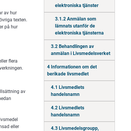
elektroniska tjänster
ar av hur
3.1.2 Anmälan som
övriga texten.
lämnats utanför de
er på hur
elektroniska tjänsterna
3.2 Behandlingen av
anmälan i Livsmedelsverket
ler flera
4 Informationen om det
lverkningen.
berikade livsmedlet
4.1 Livsmedlets
lsättning av
handelsnamn
(nedan
4.2 Livsmedlets
handelsnamn
livsmedel
nsad eller
4.3 Livsmedelsgroupp,