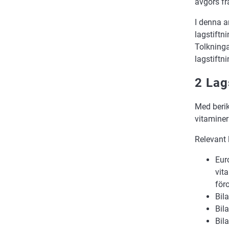
avgörs fr
I denna a
lagstiftni
Tolkninga
lagstiftn
2 Lag
Med berik
vitaminer
Relevant 
Eur
vit
för
Bil
Bil
Bil