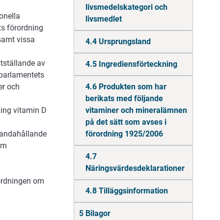
livsmedelskategori och
onella
livsmedlet
s förordning
samt vissa
4.4 Ursprungsland
ställande av
4.5 Ingrediensförteckning
aparlamentets
er och
4.6 Produkten som har
berikats med följande
ning vitamin D
vitaminer och mineralämnen
på det sätt som avses i
handahållande
förordning 1925/2006
om
4.7
Näringsvärdesdeklarationer
ordningen om
4.8 Tilläggsinformation
5 Bilagor