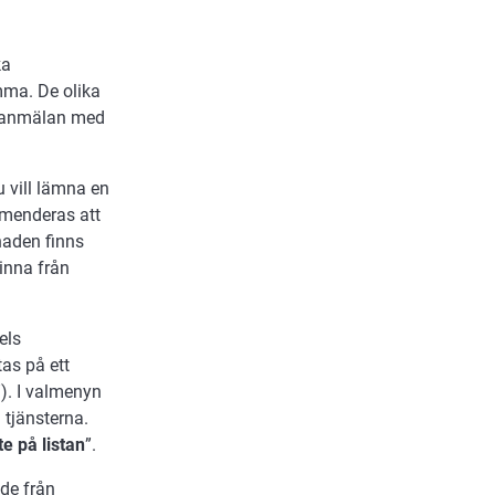
ka
mma. De olika
n anmälan med
du vill lämna en
mmenderas att
naden finns
vinna från
els
as på ett
”). I valmenyn
 tjänsterna.
te på listan
”.
de från