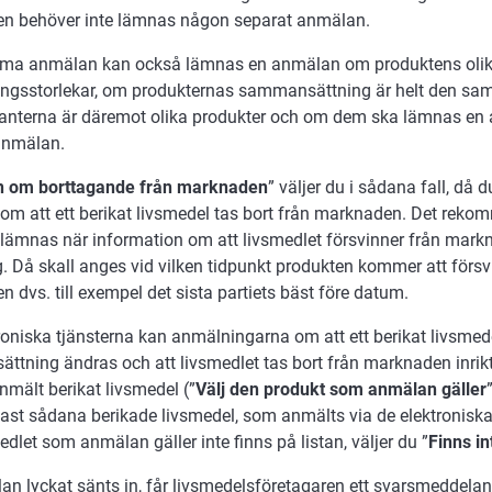
n behöver inte lämnas någon separat anmälan.
a anmälan kan också lämnas en anmälan om produktens oli
ingsstorlekar, om produkternas sammansättning är helt den sa
anterna är däremot olika produkter och om dem ska lämnas e
anmälan.
 om borttagande från marknaden
” väljer du i sådana fall, då 
m att ett berikat livsmedel tas bort från marknaden. Det reko
ämnas när information om att livsmedlet försvinner från mark
ig. Då skall anges vid vilken tidpunkt produkten kommer att förs
 dvs. till exempel det sista partiets bäst före datum.
troniska tjänsterna kan anmälningarna om att ett berikat livsmed
tning ändras och att livsmedlet tas bort från marknaden inrikt
anmält berikat livsmedel (”
Välj den produkt som anmälan gäller
ast sådana berikade livsmedel, som anmälts via de elektroniska
dlet som anmälan gäller inte finns på listan, väljer du ”
Finns in
n lyckat sänts in, får livsmedelsföretagaren ett svarsmeddelan