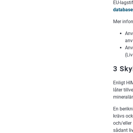
EU-lagsti
database
Mer infor
Anv
anv
Anv
(Li
3 Sky
Enligt HI
låter til
mineraläm
En berikn
krävs ock
och/eller
sådant li