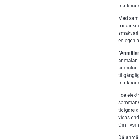
marknade
Med samm
förpackn
smakvari
en egen 
”
Anmälan
anmälan o
anmälan l
tillgängl
marknaden
I de elek
sammansät
tidigare 
visas end
Om livsme
Då anmäla