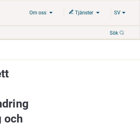
Om oss
Tjänster
SV
Sök
Sök
tt
ndring
g och