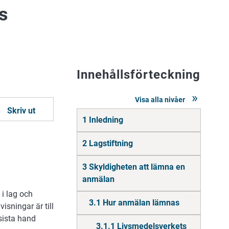
s
Innehållsförteckning
Visa alla nivåer
Skriv ut
Gå
1 Inledning
direkt
till
innehåll
2 Lagstiftning
3 Skyldigheten att lämna en
anmälan
i lag och
3.1 Hur anmälan lämnas
sningar är till
 sista hand
3.1.1 Livsmedelsverkets