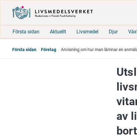
Första sidan
Aktuellt
Livsmedel
Djur
Väx
Första sidan
Företag
Anvisning om hur man lämnar en anmäla
Uts
liv
vit
av 
bort