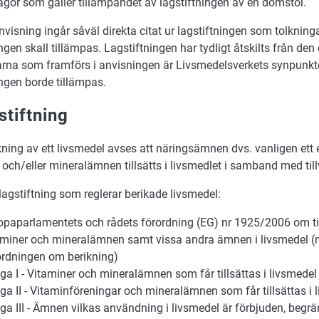
ågor som gäller tillämpandet av lagstiftningen av en domstol.
nvisning ingår såväl direkta citat ur lagstiftningen som tolkning
ngen skall tillämpas. Lagstiftningen har tydligt åtskilts från den 
rna som framförs i anvisningen är Livsmedelsverkets synpunkt
ingen borde tillämpas.
stiftning
ning av ett livsmedel avses att näringsämnen dvs. vanligen ett el
 och/eller mineralämnen tillsätts i livsmedlet i samband med til
lagstiftning som reglerar berikade livsmedel:
opaparlamentets och rådets förordning (EG) nr 1925/2006 om til
aminer och mineralämnen samt vissa andra ämnen i livsmedel 
ordningen om berikning)
aga I - Vitaminer och mineralämnen som får tillsättas i livsmedel
aga II - Vitaminföreningar och mineralämnen som får tillsättas i 
aga III - Ämnen vilkas användning i livsmedel är förbjuden, begrä