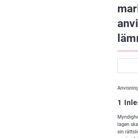
mar
anv
läm
Anvisnin
1 Inl
Myndighet
lagen ska
sin rätts