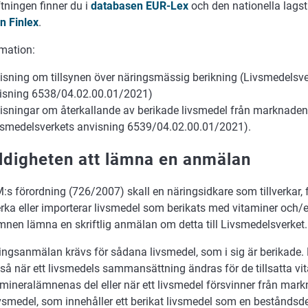
ftningen finner du i
databasen EUR-Lex
och den nationella lagst
n Finlex
.
mation:
isning om tillsynen över näringsmässig berikning (Livsmedelsve
isning 6538/04.02.00.01/2021)
isningar om återkallande av berikade livsmedel från marknaden
vsmedelsverkets anvisning 6539/04.02.00.01/2021).
ldigheten att lämna en anmälan
M:s förordning (726/2007) skall en näringsidkare som tillverkar, 
lverka eller importerar livsmedel som berikats med vitaminer och/e
nen lämna en skriftlig anmälan om detta till Livsmedelsverket.
ingsanmälan krävs för sådana livsmedel, som i sig är berikade
så när ett livsmedels sammansättning ändras för de tillsatta v
 mineralämnenas del eller när ett livsmedel försvinner från mark
vsmedel, som innehåller ett berikat livsmedel som en beståndsdel