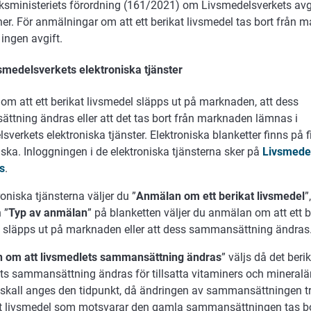
ksministeriets förordning (161/2021) om Livsmedelsverkets avg
ner. För anmälningar om att ett berikat livsmedel tas bort från 
 ingen avgift.
smedelsverkets elektroniska tjänster
m att ett berikat livsmedel släpps ut på marknaden, att dess
tning ändras eller att det tas bort från marknaden lämnas i
sverkets elektroniska tjänster. Elektroniska blanketter finns på 
ska. Inloggningen i de elektroniska tjänsterna sker på
Livsmede
s
.
roniska tjänsterna väljer du ”
Anmälan om ett berikat livsmedel
”
 ”
Typ av anmälan
” på blanketten väljer du anmälan om att ett b
 släpps ut på marknaden eller att dess sammansättning ändras
 om att livsmedlets sammansättning ändras
” väljs då det beri
ts sammansättning ändras för tillsatta vitaminers och mineralä
kall anges den tidpunkt, då ändringen av sammansättningen trä
tt livsmedel som motsvarar den gamla sammansättningen tas bo