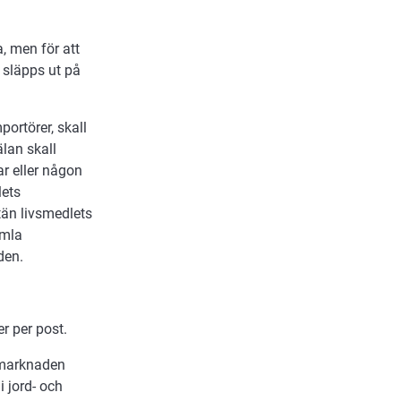
, men för att
 släpps ut på
ortörer, skall
lan skall
ar eller någon
lets
tän livsmedlets
amla
den.
r per post.
 marknaden
i jord- och