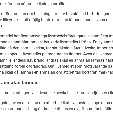
inte lämnas någon berikningsanmälan.
n för anmälan om berikning har inte fastställts i författningarna
iv tillsyn skall bli möjlig borde anmälan lämnas innan livsmedlet
en.
vsmedel har flera ansvariga livsmedelsföretagare, såsom flera imp
ämna en anmälan om det berikade livsmedlet i fråga. En ny anmä
tid då den som tillverkar, för sin räkning låter tillverka, importer
m släpper ut livsmedlet på marknaden ändras. Även då livsmed
mn, eller dess s.k. brand, ändras skall en anmälan lämnas, fas
ttning förblir oförändrad. Om livsmedlet som motsvarar de g
na skall då lämnas en anmälan om att det tas bort från markna
r anmälan lämnas
ämnas antingen via Livsmedelsverkets elektroniska tjänster elle
gning av en anmälan om att ett berikat livsmedel släpps ut på
 dess sammansättning ändras debiteras en avgift som fastställts 