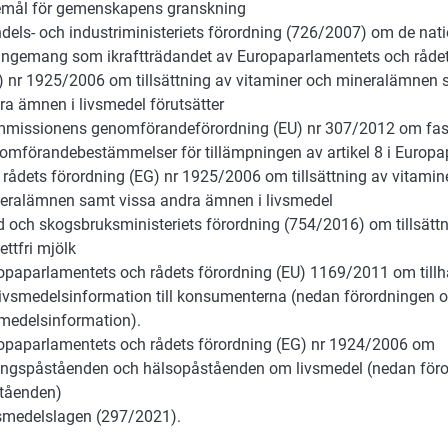
emål för gemenskapens granskning
dels- och industriministeriets förordning (726/2007) om de nati
angemang som ikraftträdandet av Europaparlamentets och rådet
) nr 1925/2006 om tillsättning av vitaminer och mineralämnen 
ra ämnen i livsmedel förutsätter
missionens genomförandeförordning (EU) nr 307/2012 om fast
omförandebestämmelser för tillämpningen av artikel 8 i Europ
 rådets förordning (EG) nr 1925/2006 om tillsättning av vitamin
eralämnen samt vissa andra ämnen i livsmedel
d och skogsbruksministeriets förordning (754/2016) om tillsätt
 fettfri mjölk
opaparlamentets och rådets förordning (EU) 1169/2011 om till
livsmedelsinformation till konsumenterna (nedan förordningen 
smedelsinformation).
opaparlamentets och rådets förordning (EG) nr 1924/2006 om
ingspåståenden och hälsopåståenden om livsmedel (nedan för
tåenden)
smedelslagen (297/2021).