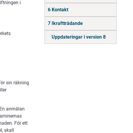
iftningen i
6 Kontakt
7 Ikraftträdande
rkets
Uppdateringar i version 8
för sin räkning
ller
. En anmälan
itaminernas
naden. För ett
, skall