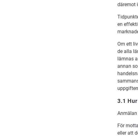
däremot 
Tidpunkte
en effekt
marknad
Om ett li
de alla l
lämnas all
annan so
handelsna
sammansä
uppgifter
3.1 Hu
Anmälan l
För motta
eller att