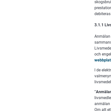
skogsbru
prestatio
debiteras
3.1.1 Liv
Anmälan o
sammansät
Livsmedel
och engel
webbplat
I de elekt
valmenyn
livsmedel
”
Anmälan
livsmedle
anmälan s
Om att e