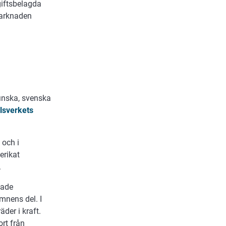
iftsbelagda
marknaden
finska, svenska
lsverkets
, och i
erikat
.
kade
mnens del. I
der i kraft.
rt från