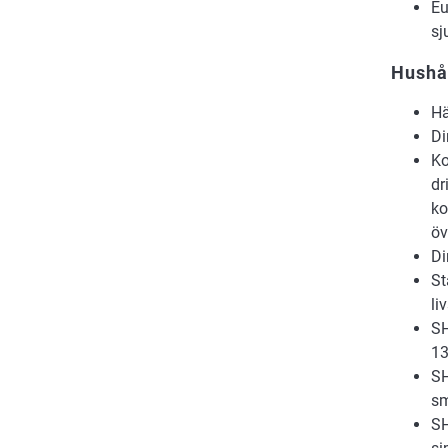
Eu
sj
Hushå
Hä
Di
Ko
dr
ko
öv
Di
St
li
SH
13
SH
sm
SH