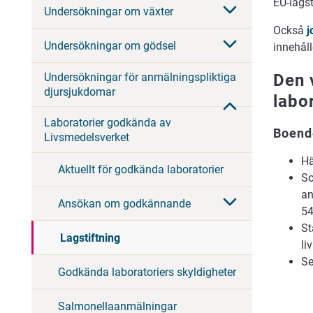
EU-lags
Undersökningar om växter
Också
j
Undersökningar om gödsel
innehåll
Den 
Undersökningar för anmälningspliktiga
djursjukdomar
labo
Laboratorier godkända av
Boend
Livsmedelsverket
Hä
Aktuellt för godkända laboratorier
So
an
Ansökan om godkännande
5
St
Lagstiftning
li
Se
Godkända laboratoriers skyldigheter
Salmonellaanmälningar