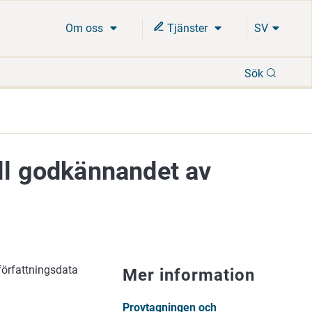
Om oss
Tjänster
SV
Sök
Sök
ill godkännandet av
författningsdata
Mer information
Provtagningen och