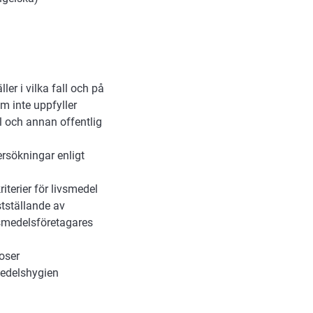
r i vilka fall och på
om inte uppfyller
ll och annan offentlig
rsökningar enligt
erier för livsmedel
ställande av
ivsmedelsföretagares
oser
medelshygien