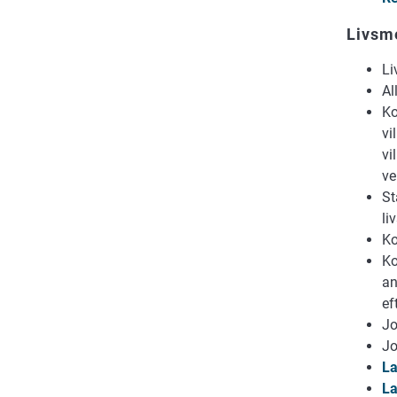
Livsm
Li
Al
Ko
vi
vi
ve
St
li
Ko
Ko
an
ef
Jo
Jo
La
La