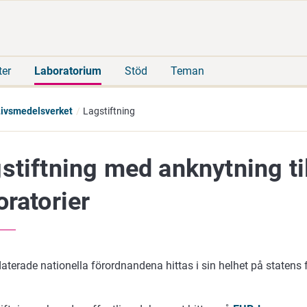
Gå
Sök
direkt
på
till
hela
innehåll
webbplatsen
ter
Laboratorium
Stöd
Teman
Livsmedelsverket
Lagstiftning
stiftning med anknytning t
oratorier
terade nationella förordnandena hittas i sin helhet på statens 