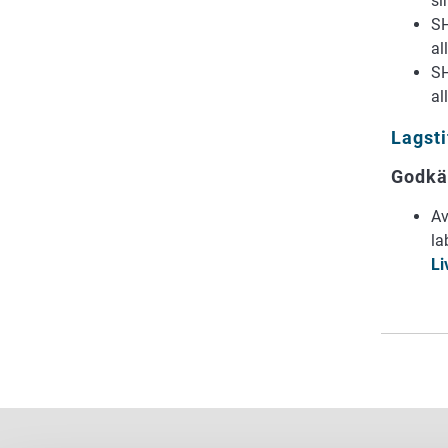
si
SH
al
SH
al
Lagsti
Godkän
Av
la
Li