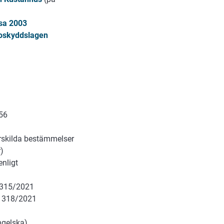
lsa 2003
soskyddslagen
56
rskilda bestämmelser
r)
enligt
n 315/2021
n 318/2021
ngelska)