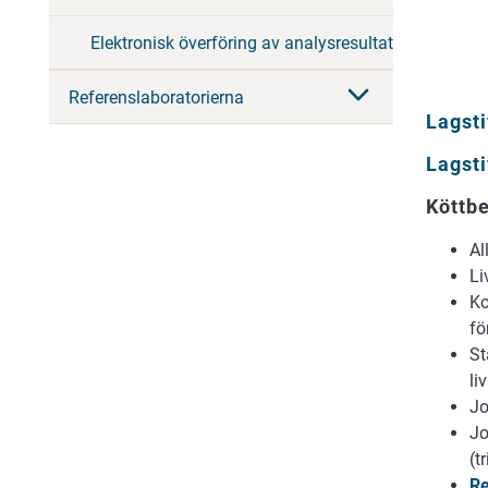
Elektronisk överföring av analysresultat
Referenslaboratorierna
Lagsti
Lagsti
Köttbe
Al
Li
Ko
fö
St
li
Jo
Jo
(t
Re