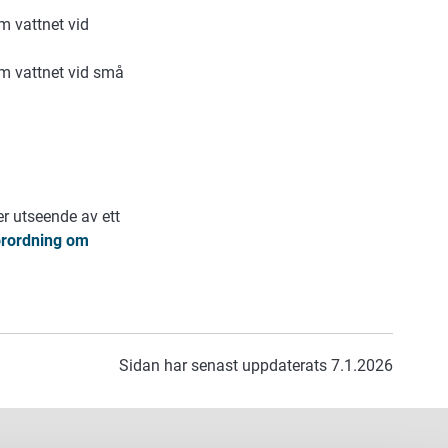
m vattnet vid
m vattnet vid små
er utseende av ett
örordning om
Sidan har senast uppdaterats 7.1.2026