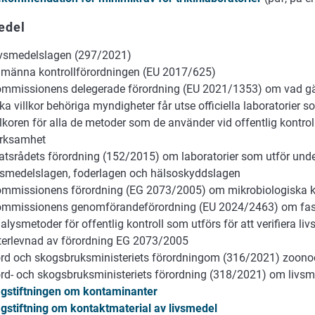
edel
vsmedelslagen (297/2021)
lmänna kontrollförordningen (EU 2017/625)
mmissionens delegerade förordning (EU 2021/1353) om vad gälle
lka villkor behöriga myndigheter får utse officiella laboratorier s
llkoren för alla de metoder som de använder vid offentlig kontro
rksamhet
atsrådets förordning (152/2015) om laboratorier som utför unde
vsmedelslagen, foderlagen och hälsoskyddslagen
mmissionens förordning (EG 2073/2005) om mikrobiologiska krit
mmissionens genomförandeförordning (EU 2024/2463) om fast
alysmetoder för offentlig kontroll som utförs för att verifiera l
terlevnad av förordning EG 2073/2005
rd och skogsbruksministeriets förordningom (316/2021) zoono
rd- och skogsbruksministeriets förordning (318/2021) om livs
gstiftningen om kontaminanter
gstiftning om kontaktmaterial av livsmedel