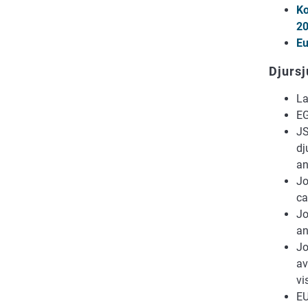
Ko
20
Eu
Djursj
La
EG
JS
dj
an
Jo
ca
Jo
an
Jo
av
vi
EU