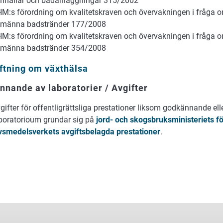
mhallar och badanläggningar 315/2002
M:s förordning om kvalitetskraven och övervakningen i fråga o
lmänna badstränder 177/2008
M:s förordning om kvalitetskraven och övervakningen i fråga o
lmänna badstränder 354/2008
ftning om växthälsa
nande av laboratorier / Avgifter
gifter för offentligrättsliga prestationer liksom godkännande ell
boratorioum grundar sig på
jord- och skogsbruksministeriets f
vsmedelsverkets avgiftsbelagda prestationer
.