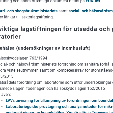
tiftning och andra offentliga dokument hittas på
EUR-lex
.
ord- och skogsbruksministeriets
samt
social- och hälsovårdsm
er länkar till sektorlagstiftning.
viktiga lagstiftningen för utsedda oc
ratorier
ehälsa (undersökningar av inomhusluft)
lsoskyddslagen 763/1994
cial- och hälsovårdsministeriets förordning om sanitära förhåll
dra vistelseutrymmen samt om kompetenskrav för utomståend
45/2015
atsrådets förordning om laboratorier som utför undersökningar 
vsmedelslagen, foderlagen och hälsoskyddslagen 152/2015
 även:
LVVs anvisning för tillämpning av förordningen om boende
Laboratorieguide: provtagning och analysmetoder för mikr
undersökningar av boendehälsa, Ympäristö- ja Terveysala