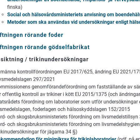
finska)
Social och hälsovårdsministeriets anvisning om boendehä
Metoder som ska användas vid undersökningar enligt häl
ftningen rörande foder
ftningen rörande gödselfabrikat
siktning / trikinundersökningar
lmänna kontrollförordningen EU 2017/625, ändring EU 2021/17
vsmedelslagen 297/2021
mmissionens genomförandeförordning om fastställande av sä
r offentlig kontroll av trikiner i kött EU 2015/1375 (och ändringa
atsrådets förordning om laboratorier som utför undersökningar 
vsmedelslagen, foderlagen och hälsoskyddslagen 152/2015
rd- och skogsbruksministeriets förordning om livsmedelstillsy
rd- och skogsbruksministeriets förordning om livsmedelshygie
rikinudersökningar för jägarna 34 §)
kommendation för minimikrav för trikinlaboratorier
(pdf, på e