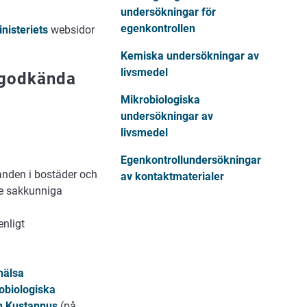
undersökningar för
egenkontrollen
inisteriets
websidor
Kemiska undersökningar av
livsmedel
h godkända
Mikrobiologiska
undersökningar av
livsmedel
Egenkontrollundersökningar
anden i bostäder och
av kontaktmaterialer
e sakkunniga
enligt
hälsa
obiologiska
n Kustannus
(på