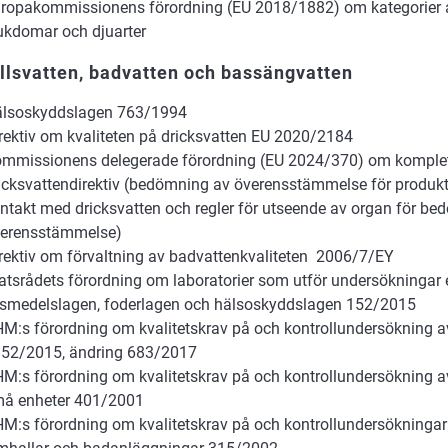
ropakommissionens förordning (EU 2018/1882) om kategorier 
ukdomar och djuarter
llsvatten, badvatten och bassängvatten
lsoskyddslagen 763/1994
rektiv om kvaliteten på dricksvatten EU 2020/2184
mmissionens delegerade förordning (EU 2024/370) om komplet
icksvattendirektiv (bedömning av överensstämmelse för produk
ntakt med dricksvatten och regler för utseende av organ för b
erensstämmelse)
rektiv om förvaltning av badvattenkvaliteten 2006/7/EY
atsrådets förordning om laboratorier som utför undersökningar 
vsmedelslagen, foderlagen och hälsoskyddslagen 152/2015
M:s förordning om kvalitetskrav på och kontrollundersökning a
52/2015, ändring 683/2017
M:s förordning om kvalitetskrav på och kontrollundersökning av
å enheter 401/2001
M:s förordning om kvalitetskrav på och kontrollundersökningar