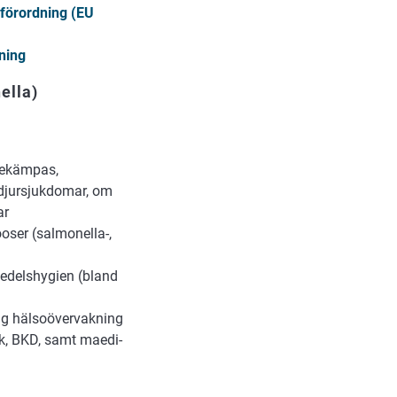
förordning (EU
ning
ella)
bekämpas,
djursjukdomar, om
ar
oser (salmonella-,
medelshygien (bland
lig hälsoövervakning
sk, BKD, samt maedi-