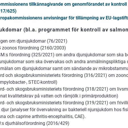
mmissionens tillkännagivande om genomförandet av kontroll 
17/625)
ropakommissionens anvisningar för tillämpning av EU-lagstift
ukdomar (bl.a. programmet för kontroll av salmon
gen om djursjukdomar (76/2021)
 zoonos förordning (2160/2003)
M:s förordning (325/2021) om andra djursjukdomar som ska 
ursjukdomar som ska övervakas och andra anmälningspliktiga 
mälan om djursjukdomar samt om sändande av mikrobstamm
rd och skogsbruksministeriets förordning (316/2021) om zoono
mpylobacter-, STEC-kontroll)
rd- och skogsbruksministeriets förordning (318/2021) om livs
nat kvalitetskrav på vatten och råmjölk i primärproduktion)
rd- och skogsbruksministeriets förordning (319/2021) om frivil
 djur (analyser för övervakning av bakteriell njursjukdom hos fi
sna och caprine arthritis-encephalitis, CAE).
:s djurhälsoförordning (2016/429)