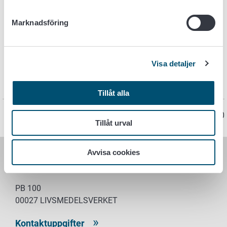
kommunal ägo.
Marknadsföring
Mer information
Visa detaljer
Koronaviruksen elintarviketurvallisuusriskit (pdf)
Tillåt alla
Sidan har senast uppdaterats 7.4.2020
Tillåt urval
Avvisa cookies
LIVSMEDELSVERKET
PB 100
00027 LIVSMEDELSVERKET
Kontaktuppgifter