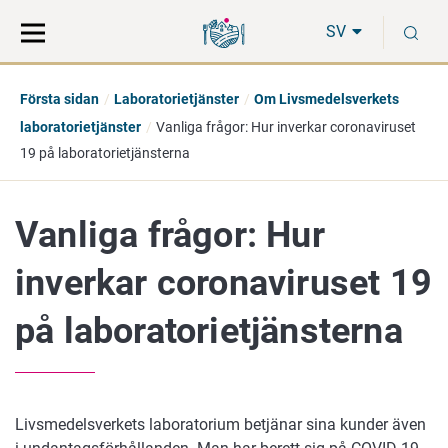
Gå
Sök
S
direkt
på
SV
till
hela
innehåll
webbplatsen
Första sidan
Laboratorietjänster
Om Livsmedelsverkets
laboratorietjänster
Vanliga frågor: Hur inverkar coronaviruset
19 på laboratorietjänsterna
Vanliga frågor: Hur
inverkar coronaviruset 19
på laboratorietjänsterna
Livsmedelsverkets laboratorium betjänar sina kunder även