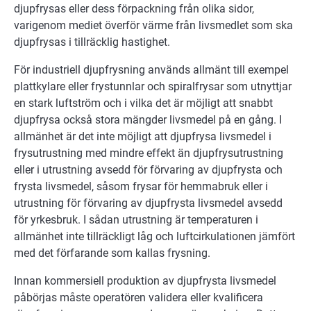
djupfrysas eller dess förpackning från olika sidor,
varigenom mediet överför värme från livsmedlet som ska
djupfrysas i tillräcklig hastighet.
För industriell djupfrysning används allmänt till exempel
plattkylare eller frystunnlar och spiralfrysar som utnyttjar
en stark luftström och i vilka det är möjligt att snabbt
djupfrysa också stora mängder livsmedel på en gång. I
allmänhet är det inte möjligt att djupfrysa livsmedel i
frysutrustning med mindre effekt än djupfrysutrustning
eller i utrustning avsedd för förvaring av djupfrysta och
frysta livsmedel, såsom frysar för hemmabruk eller i
utrustning för förvaring av djupfrysta livsmedel avsedd
för yrkesbruk. I sådan utrustning är temperaturen i
allmänhet inte tillräckligt låg och luftcirkulationen jämfört
med det förfarande som kallas frysning.
Innan kommersiell produktion av djupfrysta livsmedel
påbörjas måste operatören validera eller kvalificera