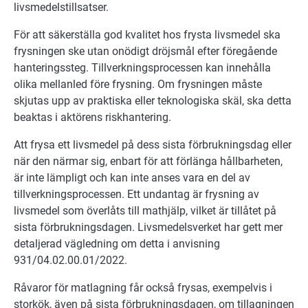
livsmedelstillsatser.
För att säkerställa god kvalitet hos frysta livsmedel ska
frysningen ske utan onödigt dröjsmål efter föregående
hanteringssteg. Tillverkningsprocessen kan innehålla
olika mellanled före frysning. Om frysningen måste
skjutas upp av praktiska eller teknologiska skäl, ska detta
beaktas i aktörens riskhantering.
Att frysa ett livsmedel på dess sista förbrukningsdag eller
när den närmar sig, enbart för att förlänga hållbarheten,
är inte lämpligt och kan inte anses vara en del av
tillverkningsprocessen. Ett undantag är frysning av
livsmedel som överlåts till mathjälp, vilket är tillåtet på
sista förbrukningsdagen. Livsmedelsverket har gett mer
detaljerad vägledning om detta i anvisning
931/04.02.00.01/2022.
Råvaror för matlagning får också frysas, exempelvis i
storkök, även på sista förbrukningsdagen, om tillagningen