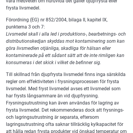
vara medveten om huruvida det gäller djupfrysta eller
frysta livsmedel.
Förordning (EG) nr 852/2004, bilaga II, kapitel IX,
punkterna 3 och 7:
Livsmedel skall i alla led i produktions-, bearbetnings- och
distributionskedjan skyddas mot kontaminering som kan
göra livsmedlen otjänliga, skadliga för hälsan eller
kontaminerade på ett sådant sätt att de inte rimligen kan
konsumeras i det skick i vilket de befinner sig.
Till skillnad från djupfrysta livsmedel finns inga särskilda
regler om effektiviteten i frysningsprocessen för frysta
livsmedel. Med fryst livsmedel avses ett livsmedel som
har frysts långsammare än vid djupfrysning.
Frysningsutrustning kan även användas för lagring av
frysta livsmedel. Det rekommenderas dock att frysnings-
och lagringsutrustning är separata, eftersom
lagringsutrustning ofta saknar tillräcklig kylkapacitet för
att hålla redan frysta produkter vid önskad temperatur om