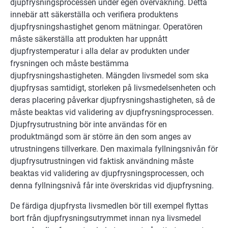
djupfrysningsprocessen under egen övervakning. Detta
innebär att säkerställa och verifiera produktens
djupfrysningshastighet genom mätningar. Operatören
måste säkerställa att produkten har uppnått
djupfrystemperatur i alla delar av produkten under
frysningen och måste bestämma
djupfrysningshastigheten. Mängden livsmedel som ska
djupfrysas samtidigt, storleken på livsmedelsenheten och
deras placering påverkar djupfrysningshastigheten, så de
måste beaktas vid validering av djupfrysningsprocessen.
Djupfrysutrustning bör inte användas för en
produktmängd som är större än den som anges av
utrustningens tillverkare. Den maximala fyllningsnivån för
djupfrysutrustningen vid faktisk användning måste
beaktas vid validering av djupfrysningsprocessen, och
denna fyllningsnivå får inte överskridas vid djupfrysning.
De färdiga djupfrysta livsmedlen bör till exempel flyttas
bort från djupfrysningsutrymmet innan nya livsmedel