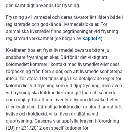
den samtidigt används för frysning.
Frysning av livsmedel och deras råvaror är tillåten både i
registrerade och godkända livsmedelslokaler. För
animaliska livsmedel finns begränsningar vid frysning i
registrerad verksamhet (se början av
kapitel 4
).
Kvaliteten hos ett fryst livsmedel bevaras bättre ju
snabbare frysningen sker. Därför är det viktigt att
köldmediet kommer i kontakt med livsmedlet eller dess
förpackning från flera sidor, och att livsmedelsenheterna
inte är för stora. Det finns inga lika detaljerade regler för
köldmedier vid frysning som vid djupfrysning, men även
vid frysning ska köldmedier vara giftfria och så inerta
som möjligt för att inte äventyra livsmedelssäkerheten
eller kvaliteten. Lämpliga köldmedier är bland annat luft,
kväve och koldioxid, vilka även är tillåtna vid
djupfrysning. Gaserna ska uppfylla kraven i förordning
(EU) nr 231/2012 om specifikationer för