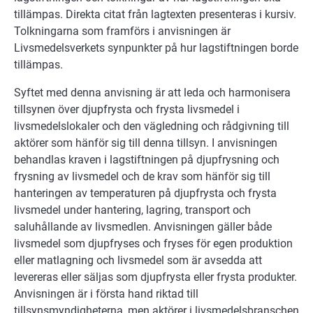
tillämpas. Direkta citat från lagtexten presenteras i kursiv.
Tolkningarna som framförs i anvisningen är
Livsmedelsverkets synpunkter på hur lagstiftningen borde
tillämpas.
Syftet med denna anvisning är att leda och harmonisera
tillsynen över djupfrysta och frysta livsmedel i
livsmedelslokaler och den vägledning och rådgivning till
aktörer som hänför sig till denna tillsyn. I anvisningen
behandlas kraven i lagstiftningen på djupfrysning och
frysning av livsmedel och de krav som hänför sig till
hanteringen av temperaturen på djupfrysta och frysta
livsmedel under hantering, lagring, transport och
saluhållande av livsmedlen. Anvisningen gäller både
livsmedel som djupfryses och fryses för egen produktion
eller matlagning och livsmedel som är avsedda att
levereras eller säljas som djupfrysta eller frysta produkter.
Anvisningen är i första hand riktad till
tillsynsmyndigheterna, men aktörer i livsmedelsbranschen