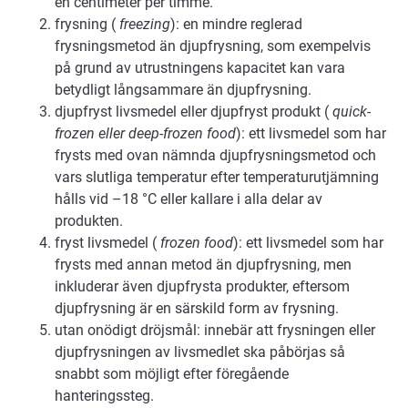
en centimeter per timme.
frysning (
freezing
): en mindre reglerad
frysningsmetod än djupfrysning, som exempelvis
på grund av utrustningens kapacitet kan vara
betydligt långsammare än djupfrysning.
djupfryst livsmedel eller djupfryst produkt (
quick-
frozen eller deep-frozen food
): ett livsmedel som har
frysts med ovan nämnda djupfrysningsmetod och
vars slutliga temperatur efter temperaturutjämning
hålls vid –18 °C eller kallare i alla delar av
produkten.
fryst livsmedel (
frozen food
): ett livsmedel som har
frysts med annan metod än djupfrysning, men
inkluderar även djupfrysta produkter, eftersom
djupfrysning är en särskild form av frysning.
utan onödigt dröjsmål: innebär att frysningen eller
djupfrysningen av livsmedlet ska påbörjas så
snabbt som möjligt efter föregående
hanteringssteg.