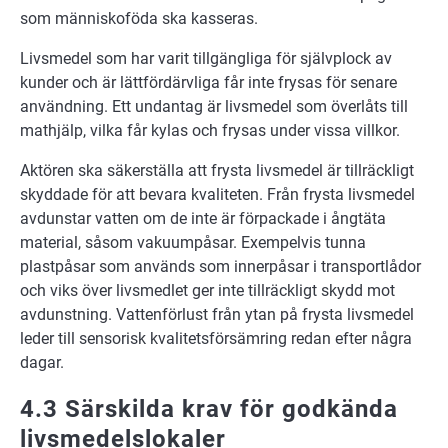
som människoföda ska kasseras.
Livsmedel som har varit tillgängliga för självplock av
kunder och är lättfördärvliga får inte frysas för senare
användning. Ett undantag är livsmedel som överlåts till
mathjälp, vilka får kylas och frysas under vissa villkor.
Aktören ska säkerställa att frysta livsmedel är tillräckligt
skyddade för att bevara kvaliteten. Från frysta livsmedel
avdunstar vatten om de inte är förpackade i ångtäta
material, såsom vakuumpåsar. Exempelvis tunna
plastpåsar som används som innerpåsar i transportlådor
och viks över livsmedlet ger inte tillräckligt skydd mot
avdunstning. Vattenförlust från ytan på frysta livsmedel
leder till sensorisk kvalitetsförsämring redan efter några
dagar.
4.3 Särskilda krav för godkända
livsmedelslokaler