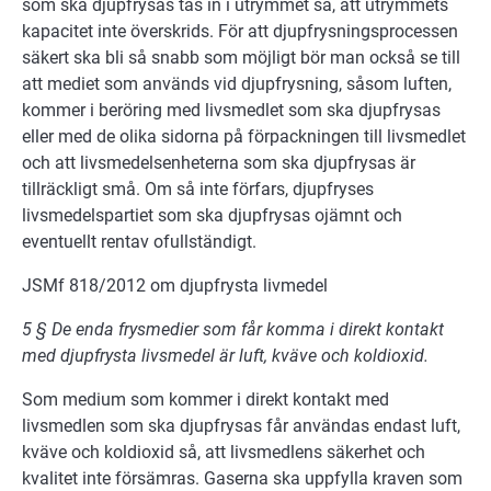
som ska djupfrysas tas in i utrymmet så, att utrymmets
kapacitet inte överskrids. För att djupfrysningsprocessen
säkert ska bli så snabb som möjligt bör man också se till
att mediet som används vid djupfrysning, såsom luften,
kommer i beröring med livsmedlet som ska djupfrysas
eller med de olika sidorna på förpackningen till livsmedlet
och att livsmedelsenheterna som ska djupfrysas är
tillräckligt små. Om så inte förfars, djupfryses
livsmedelspartiet som ska djupfrysas ojämnt och
eventuellt rentav ofullständigt.
JSMf 818/2012 om djupfrysta livmedel
5 § De enda frysmedier som får komma i direkt kontakt
med djupfrysta livsmedel är luft, kväve och koldioxid.
Som medium som kommer i direkt kontakt med
livsmedlen som ska djupfrysas får användas endast luft,
kväve och koldioxid så, att livsmedlens säkerhet och
kvalitet inte försämras. Gaserna ska uppfylla kraven som