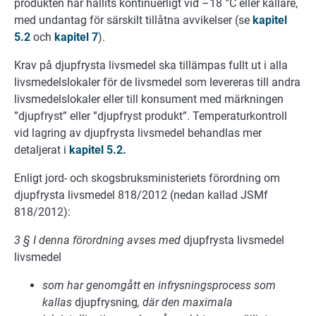
produkten har hållits kontinuerligt vid –18 °C eller kallare,
med undantag för särskilt tillåtna avvikelser (se
kapitel
5.2
och
kapitel 7
).
Krav på djupfrysta livsmedel ska tillämpas fullt ut i alla
livsmedelslokaler för de livsmedel som levereras till andra
livsmedelslokaler eller till konsument med märkningen
”djupfryst” eller ”djupfryst produkt”. Temperaturkontroll
vid lagring av djupfrysta livsmedel behandlas mer
detaljerat i
kapitel 5.2.
Enligt jord- och skogsbruksministeriets förordning om
djupfrysta livsmedel 818/2012 (nedan kallad JSMf
818/2012):
3
§
I denna förordning avses med
djupfrysta livsmedel
livsmedel
som har genomgått en infrysningsprocess som
kallas
djupfrysning
, där den maximala