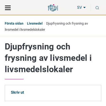
Gå
Sök
S
direkt
på
SV
till
hela
innehåll
webbplatsen
Första sidan
Livsmedel
Djupfrysning och frysning av
livsmedel i livsmedelslokaler
Djupfrysning och
frysning av livsmedel i
livsmedelslokaler
Skriv ut