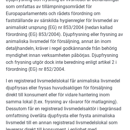
som omfattas av tillämpningsområdet för
Europaparlamentets och rådets förordning om
fastställande av särskilda hygienregler för livsmedel av
animaliskt ursprung (EG) nr 853/2004 (nedan kallad
förordning (EG) 853/2004). Djupfrysning eller frysning av
animaliska livsmedel för försäljning, annat än inom
detaljhandeln, kräver i regel godkännande från behörig
myndighet innan verksamheten påbörjas. Djupfrysning
och frysning utgör dock inte beredning enligt artikel 2 i
förordning (EG) nr 852/2004.
I en registrerad livsmedelslokal får animaliska livsmedel
djupfrysas eller frysas huvudsakligen för försäljning
direkt till konsument eller för vidare hantering inom
samma lokal (t.ex. frysning av råvaror för matlagning).
Dessutom får en registrerad livsmedelsaktör i begränsad
omfattning överlåta djupfrysta eller frysta animaliska
livsmedel till en annan registrerad livsmedelslokal som
levererar direkt till konsument, i enlighet med