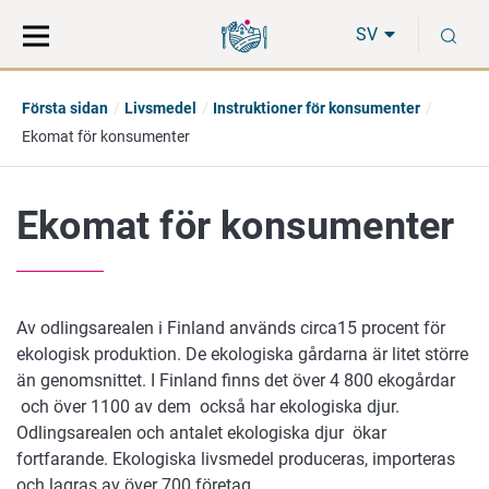
Gå
Sök
S
direkt
på
SV
till
hela
innehåll
webbplatsen
Första sidan
Livsmedel
Instruktioner för konsumenter
Ekomat för konsumenter
Ekomat för konsumenter
Av odlingsarealen i Finland används circa15 procent för
ekologisk produktion. De ekologiska gårdarna är litet större
än genomsnittet. I Finland finns det över 4 800 ekogårdar
och över 1100 av dem också har ekologiska djur.
Odlingsarealen och antalet ekologiska djur ökar
fortfarande. Ekologiska livsmedel produceras, importeras
och lagras av över 700 företag.