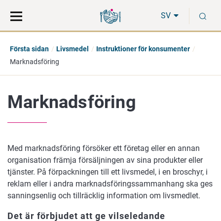
Gå
Sök
S
direkt
på
SV
till
hela
innehåll
webbplatsen
Första sidan
Livsmedel
Instruktioner för konsumenter
Marknadsföring
Marknadsföring
Med marknadsföring försöker ett företag eller en annan
organisation främja försäljningen av sina produkter eller
tjänster. På förpackningen till ett livsmedel, i en broschyr, i
reklam eller i andra marknadsföringssammanhang ska ges
sanningsenlig och tillräcklig information om livsmedlet.
Det är förbjudet att ge vilseledande