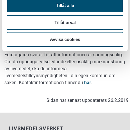
bidrar till att skydda dig mot hjärt- och kärlsjukdomar
Tillåt alla
sänker förhöjt blodsocker
lindrar influensasymptom
hjälper personer som lider av ledinflammation,
Tillåt urval
ryggont och morgonstyvhet
hjälper vid anemi, sjukdomar i rörelseorganen,
Avvisa cookies
osteoporos eller andra sjukdomar
Företagaren svarar för att informationen är sanningsenlig.
Om du uppdagar vilseledande eller osaklig marknadsföring
av livsmedel, ska du informera
livsmedelstillsynsmyndigheten i din egen kommun om
saken. Kontaktinformationen finner du
här
.
Sidan har senast uppdaterats 26.2.2019
LIVSMEDELSVERKET