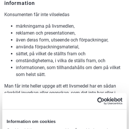
information
Konsumenten får inte vilseledas
märkningarna på livsmedlen,
reklamen och presentationen,
även deras form, utseende och förpackningar,
använda förpackningsmaterial,
sättet, på vilket de ställts fram och
omständigheterna, i vilka de ställs fram, och
informationen, som tillhandahålls om dem på vilket
som helst sätt.
Man får inte heller uppge att ett livsmedel har en sådan
särskild inverkan eller egenskap, som det inte har eller i
fråga om vilken det inte avviker från andra motsvarande
livsmedel. Som vilseledande betraktas också ett
framhävande av sådana egenskaper, som inte spelar
någon roll med tanke på totalintaget av näringsämnet i
Information om cookies
fråga.