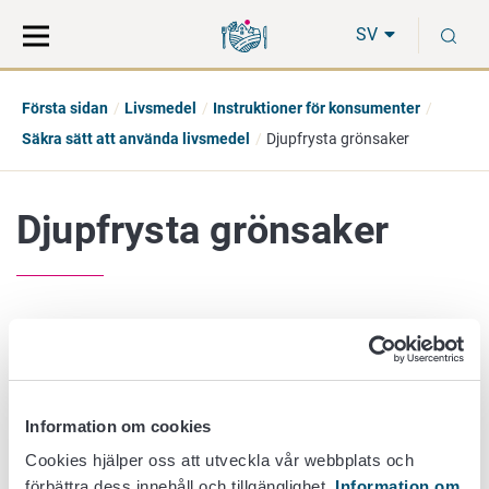
Gå
Sök
S
direkt
på
SV
till
hela
innehåll
webbplatsen
Första sidan
Livsmedel
Instruktioner för konsumenter
Säkra sätt att använda livsmedel
Djupfrysta grönsaker
Djupfrysta grönsaker
Listeriabakterier har regelbundet konstaterats i analyser av
djupfrysta grönsaker. Personer, som hör till riskgrupper i
fråga om listeria, rekommenderas att inta djupfrysta
grönsaker endast ordentligt upphettade.
Dessutom bör alla
Information om cookies
konsumenter följa tillverkarens eventuella
Cookies hjälper oss att utveckla vår webbplats och
upphettningsanvisningar på förpackningen.
förbättra dess innehåll och tillgänglighet.
Information om